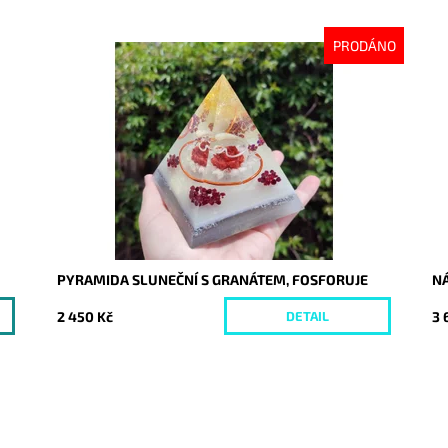
PRODÁNO
Dostupnost:
Vyprodáno
Do
Kód:
8663
Kó
PYRAMIDA SLUNEČNÍ S GRANÁTEM, FOSFORUJE
N
2 450 Kč
3 
DETAIL