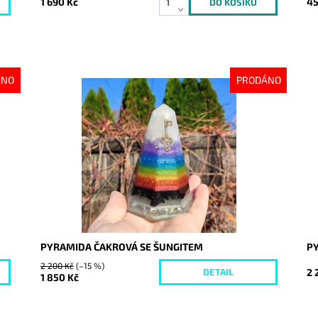
1 690 Kč
45
ÁNO
PRODÁNO
Dostupnost:
Vyprodáno
Do
Kód:
7616
Kó
PYRAMIDA ČAKROVÁ SE ŠUNGITEM
P
2 200 Kč
(–15 %)
2 
DETAIL
1 850 Kč