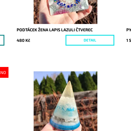
PODTÁCEK ŽENA LAPIS LAZULI ČTVEREC
P
480 Kč
1 
DETAIL
ÁNO
Dostupnost:
Skladem
Do
Kód:
5186
Kó