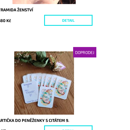
YRAMIDA ŽENSTVÍ
680 Kč
DETAIL
DOPRODEJ
stupnost:
Momentálně nedostupné
d:
6338
RTIČKA DO PENĚŽENKY S CITÁTEM 9.