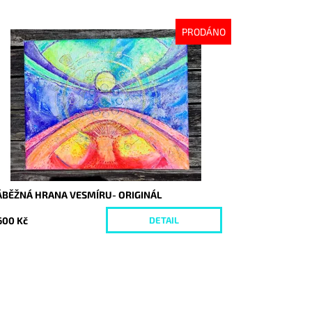
PRODÁNO
stupnost:
Vyprodáno
d:
8672
ÁBĚŽNÁ HRANA VESMÍRU- ORIGINÁL
600 Kč
DETAIL