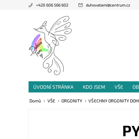
+420 606 566 602
duhovatami
@
centrum.cz
ÚVODNÍ STRÁNKA
KDO JSEM
VŠE
OB
PRODANÁ TVORBA
VZKAZY OD VÁS
Domů
VŠE
ORGONITY
VŠECHNY ORGONITY DO
P