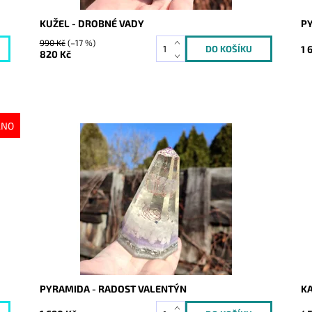
KUŽEL - DROBNÉ VADY
P
990 Kč
(–17 %)
1 
820 Kč
ÁNO
Dostupnost:
Skladem
Do
Kód:
5966
Kó
PYRAMIDA - RADOST VALENTÝN
KA