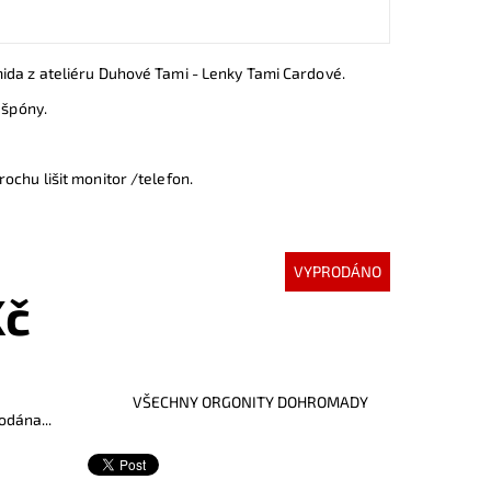
ida z ateliéru Duhové Tami - Lenky Tami Cardové.
 špóny.
ochu lišit monitor /telefon.
VYPRODÁNO
Kč
VŠECHNY ORGONITY DOHROMADY
odána...