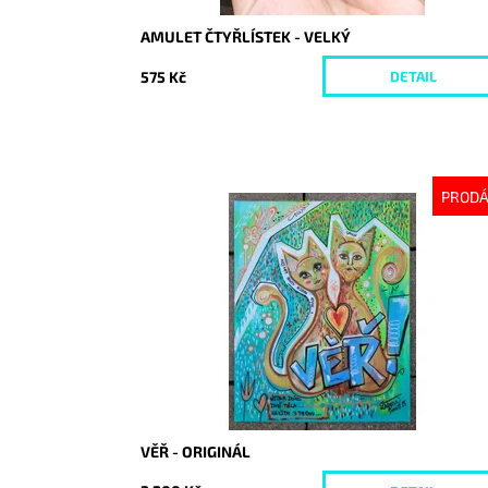
AMULET ČTYŘLÍSTEK - VELKÝ
575 Kč
DETAIL
PROD
Dostupnost:
Vyprodáno
Kód:
8352
VĚŘ - ORIGINÁL