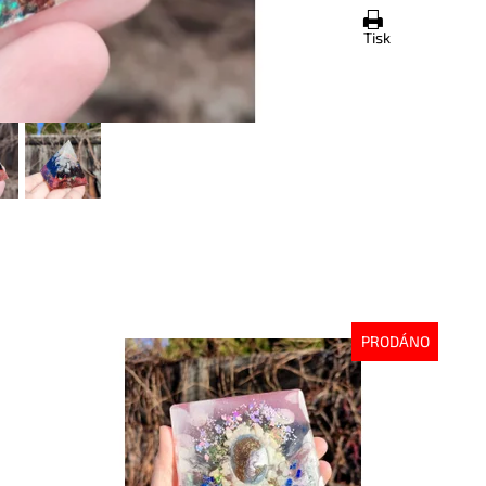
Tisk
PRODÁNO
Dostupnost:
Vyprodáno
Do
Kód:
7877
Kó