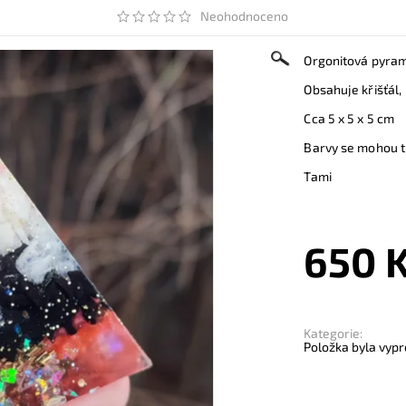
Neohodnoceno
Orgonitová pyram
Obsahuje křišťál,
Cca 5 x 5 x 5 cm
Barvy se mohou tr
Tami
650 
Kategorie:
Položka byla vypr