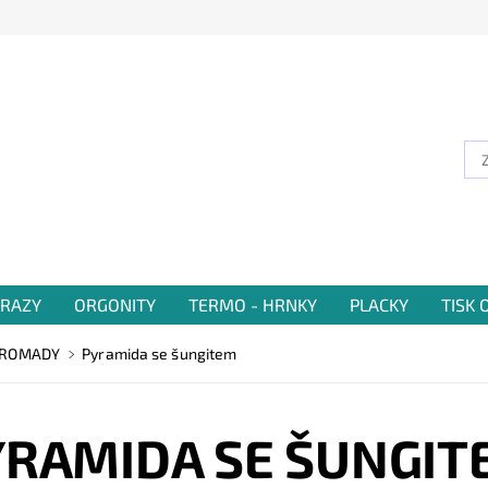
RAZY
ORGONITY
TERMO - HRNKY
PLACKY
TISK
HROMADY
Pyramida se šungitem
YRAMIDA SE ŠUNGIT