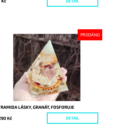
 Kč
DETAIL
PRODÁNO
stupnost:
Vyprodáno
d:
8368
YRAMIDA LÁSKY, GRANÁT, FOSFORUJE
290 Kč
DETAIL