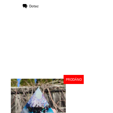
Dotaz
PRODÁNO
stupnost:
Vyprodáno
d:
8354