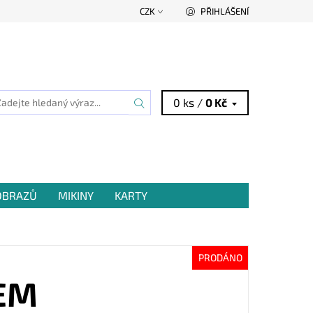
CZK
PŘIHLÁŠENÍ
0 ks /
0 Kč
 OBRAZŮ
MIKINY
KARTY
PRODÁNO
EM