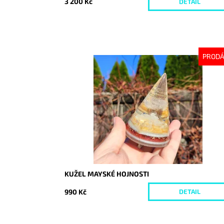
3 200 Kč
DETAIL
PROD
Dostupnost:
Vyprodáno
Kód:
7615
KUŽEL MAYSKÉ HOJNOSTI
990 Kč
DETAIL