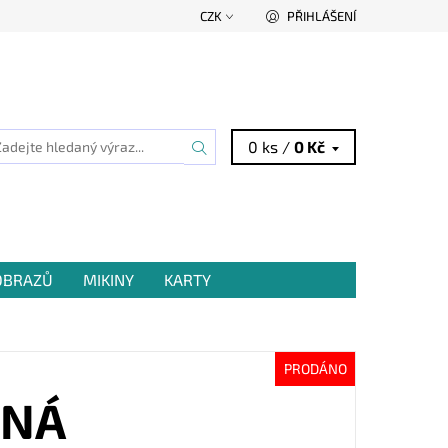
CZK
PŘIHLÁŠENÍ
0 ks /
0 Kč
 OBRAZŮ
MIKINY
KARTY
PRODÁNO
RNÁ