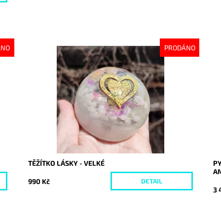
ÁNO
PRODÁNO
Dostupnost:
Vyprodáno
Do
Kód:
8380
Kó
TĚŽÍTKO LÁSKY - VELKÉ
P
A
990 Kč
DETAIL
3 