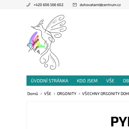
+420 606 566 602
duhovatami
@
centrum.cz
ÚVODNÍ STRÁNKA
KDO JSEM
VŠE
OB
PRODANÁ TVORBA
VZKAZY OD VÁS
Domů
VŠE
ORGONITY
VŠECHNY ORGONITY DO
PY