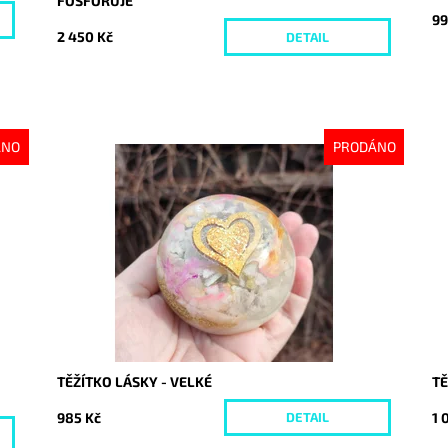
FOSFORUJE
99
2 450 Kč
DETAIL
ÁNO
PRODÁNO
Dostupnost:
Vyprodáno
Do
Kód:
8052
Kó
TĚŽÍTKO LÁSKY - VELKÉ
TĚ
985 Kč
1 
DETAIL