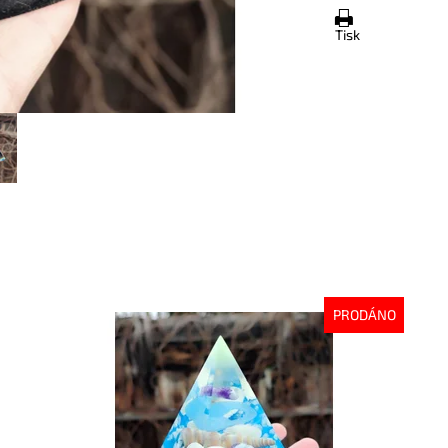
Tisk
PRODÁNO
Dostupnost:
Vyprodáno
Do
Kód:
8034
Kó