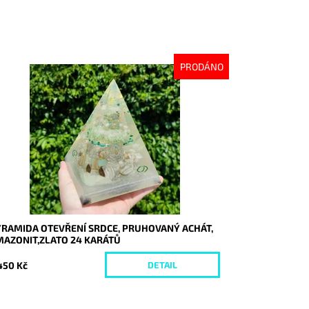
PRODÁNO
stupnost:
Vyprodáno
d:
8715
YRAMIDA OTEVŘENÍ SRDCE, PRUHOVANÝ ACHÁT,
MAZONIT,ZLATO 24 KARÁTŮ
450 Kč
DETAIL