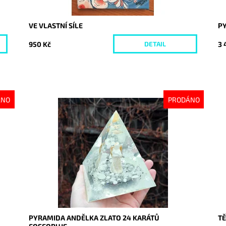
VE VLASTNÍ SÍLE
P
950 Kč
3 
DETAIL
ÁNO
PRODÁNO
Dostupnost:
Vyprodáno
Do
Kód:
7907
Kó
PYRAMIDA ANDĚLKA ZLATO 24 KARÁTŮ
TĚ