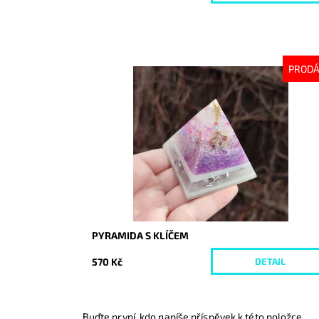
PROD
Dostupnost:
Vyprodáno
Kód:
8372
PYRAMIDA S KLÍČEM
570 Kč
DETAIL
Buďte první, kdo napíše příspěvek k této položce.