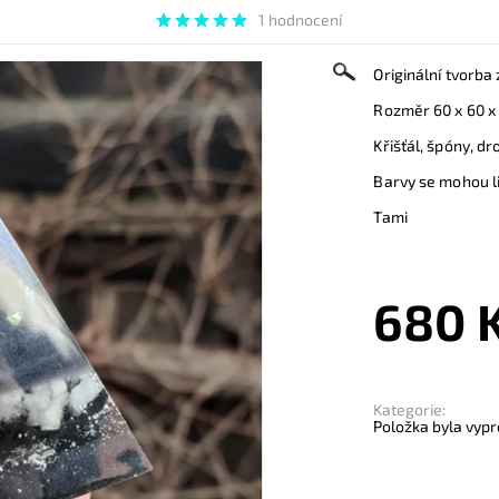
1 hodnocení
Originální tvorba
Rozměr 60 x 60 x
Křišťál, špóny, dr
Barvy se mohou li
Tami
680 
Kategorie:
Položka byla vypr