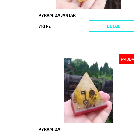
PYRAMIDA JANTAR
710 Kč
DETAIL
PROD
Dostupnost:
Vyprodáno
Kód:
4018
PYRAMIDA