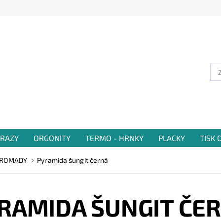
RAZY
ORGONITY
TERMO - HRNKY
PLACKY
TISK
HROMADY
Pyramida šungit černá
RAMIDA ŠUNGIT ČE