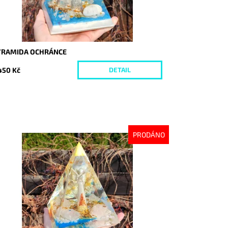
YRAMIDA OCHRÁNCE
450 Kč
DETAIL
PRODÁNO
stupnost:
Vyprodáno
d:
7603