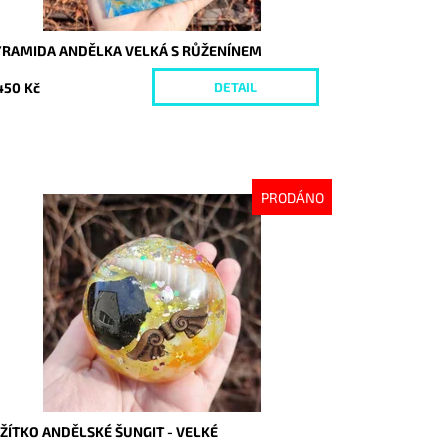
YRAMIDA ANDĚLKA VELKÁ S RŮŽENÍNEM
450 Kč
DETAIL
PRODÁNO
stupnost:
Vyprodáno
d:
8050
ŽÍTKO ANDĚLSKÉ ŠUNGIT - VELKÉ