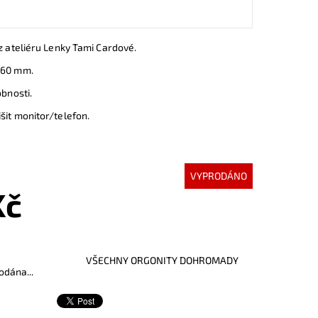
 z ateliéru Lenky Tami Cardové.
 60 mm.
obnosti.
šit monitor/telefon.
VYPRODÁNO
Kč
VŠECHNY ORGONITY DOHROMADY
odána...