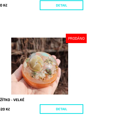
0 Kč
DETAIL
PRODÁNO
stupnost:
Vyprodáno
d:
8089
ŽÍTKO - VELKÉ
020 Kč
DETAIL