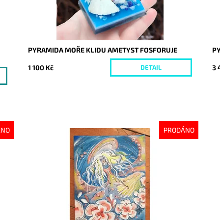
PYRAMIDA MOŘE KLIDU AMETYST FOSFORUJE
P
1 100 Kč
3 
DETAIL
ÁNO
PRODÁNO
Dostupnost:
Vyprodáno
Do
Kód:
3351
Kó