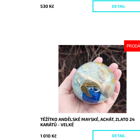
530 Kč
DETAIL
PROD
Dostupnost:
Vyprodáno
Kód:
8051
TĚŽÍTKO ANDĚLSKÉ MAYSKÉ, ACHÁT, ZLATO 24
KARÁTŮ - VELKÉ
1 010 Kč
DETAIL