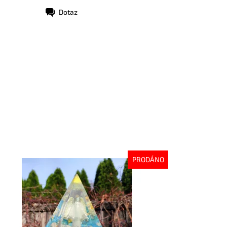
Dotaz
PRODÁNO
stupnost:
Vyprodáno
d:
7564