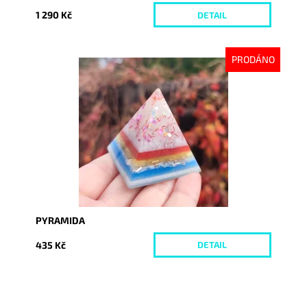
1 290 Kč
DETAIL
PRODÁNO
Dostupnost:
Vyprodáno
Kód:
7527
PYRAMIDA
435 Kč
DETAIL