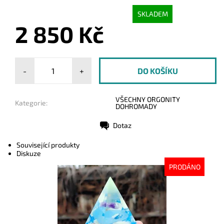
SKLADEM
2 850 Kč
-
+
VŠECHNY ORGONITY
Kategorie:
DOHROMADY
Dotaz
Tisk
Související produkty
Diskuze
PRODÁNO
Dostupnost:
Vyprodáno
Kód:
8034