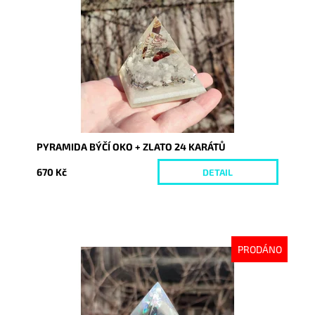
Dostupnost:
Vyprodáno
Kód:
8069
PYRAMIDA BÝČÍ OKO + ZLATO 24 KARÁTŮ
670 Kč
DETAIL
PRODÁNO
Dostupnost:
Vyprodáno
Kód:
8078