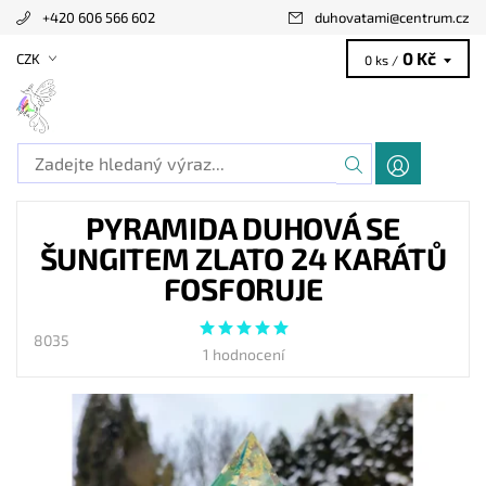
+420 606 566 602
duhovatami
@
centrum.cz
0 Kč
CZK
0 ks /
PYRAMIDA DUHOVÁ SE
ŠUNGITEM ZLATO 24 KARÁTŮ
FOSFORUJE
8035
1 hodnocení