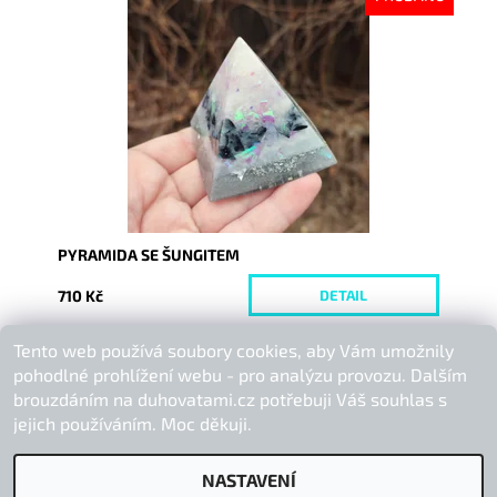
Dostupnost:
Vyprodáno
Kód:
8388
PYRAMIDA SE ŠUNGITEM
710 Kč
DETAIL
Tento web používá soubory cookies, aby Vám umožnily
Buďte první, kdo napíše příspěvek k této položce.
pohodlné prohlížení webu - pro analýzu provozu. Dalším
Přidat komentář
brouzdáním na duhovatami.cz potřebuji Váš souhlas s
jejich používáním. Moc děkuji.
NASTAVENÍ