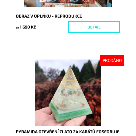
OBRAZ V ÚPLŇKU - REPRODUKCE
1 690 Kč
DETAIL
od
PRODÁNO
Dostupnost:
Vyprodáno
Kód:
7522
PYRAMIDA OTEVŘENÍ ZLATO 24 KARÁTŮ FOSFORUJE