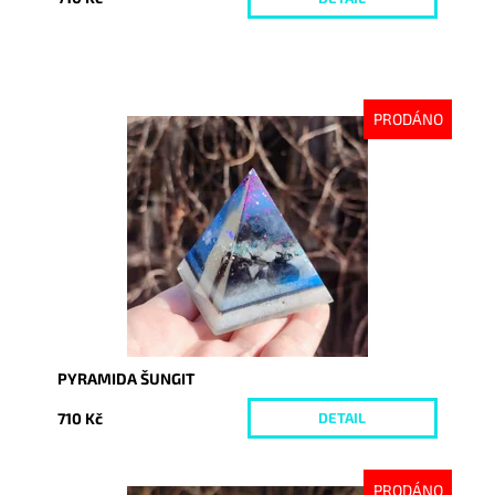
PRODÁNO
Dostupnost:
Vyprodáno
Kód:
8350
PYRAMIDA ŠUNGIT
710 Kč
DETAIL
PRODÁNO