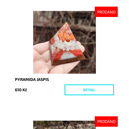
PRODÁNO
Dostupnost:
Vyprodáno
Kód:
8048
PYRAMIDA JASPIS
610 Kč
DETAIL
PRODÁNO