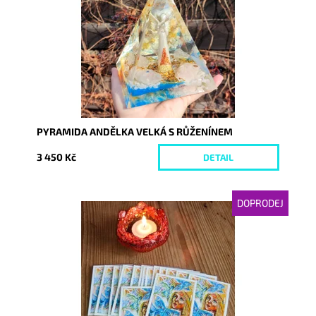
Kód:
7603
PYRAMIDA ANDĚLKA VELKÁ S RŮŽENÍNEM
3 450 Kč
DETAIL
DOPRODEJ
Dostupnost:
Skladem
Kód:
7630