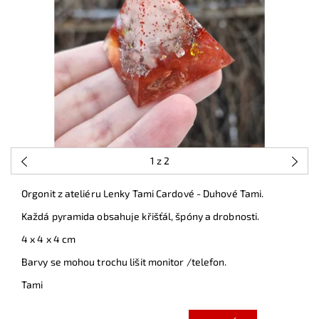
1
z 2
Orgonit z ateliéru Lenky Tami Cardové - Duhové Tami.
Každá pyramida obsahuje křišťál, špóny a drobnosti.
4 x 4 x 4 cm
Barvy se mohou trochu lišit monitor /telefon.
Tami