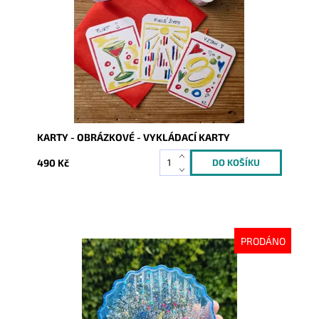
Kód:
9371
KARTY - OBRÁZKOVÉ - VYKLÁDACÍ KARTY
490 Kč
PRODÁNO
Dostupnost:
Vyprodáno
Kód:
9043