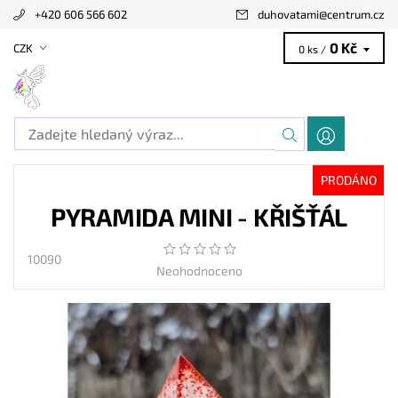
+420 606 566 602
duhovatami
@
centrum.cz
0 Kč
CZK
0 ks /
PRODÁNO
PYRAMIDA MINI - KŘIŠŤÁL
10090
Neohodnoceno