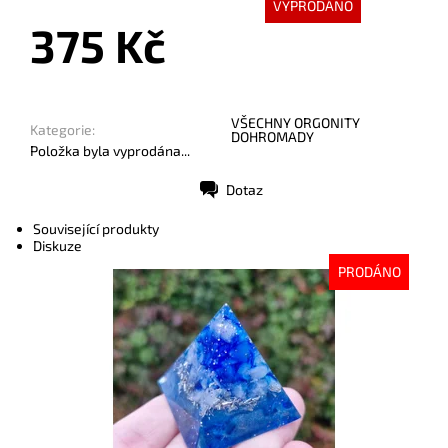
VYPRODÁNO
375 Kč
VŠECHNY ORGONITY
Kategorie:
DOHROMADY
Položka byla vyprodána...
Dotaz
Tisk
Související produkty
Diskuze
PRODÁNO
Dostupnost:
Vyprodáno
Kód:
9932