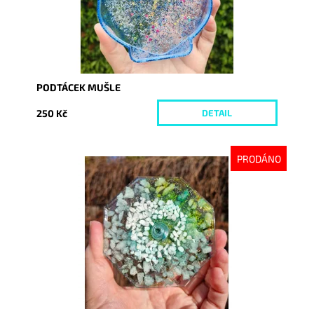
PODTÁCEK MUŠLE
250 Kč
DETAIL
PRODÁNO
Dostupnost:
Vyprodáno
Kód:
9981