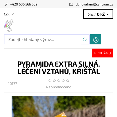
+420 606 566 602
duhovatami
@
centrum.cz
0 Kč
CZK
0 ks /
PRODÁNO
PYRAMIDA EXTRA SILNÁ,
LÉČENÍ VZTAHŮ, KŘIŠŤÁL
10177
Neohodnoceno