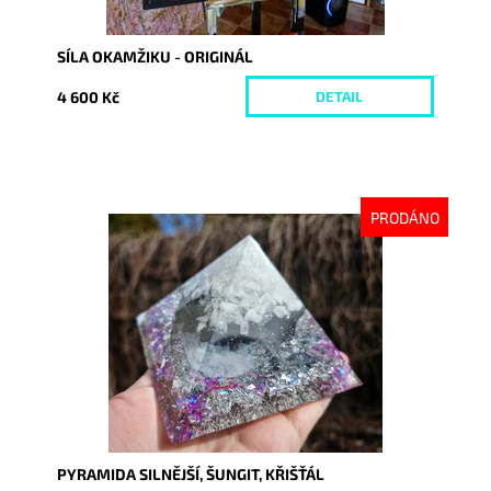
SÍLA OKAMŽIKU - ORIGINÁL
4 600 Kč
DETAIL
PRODÁNO
Dostupnost:
Vyprodáno
Kód:
10143
PYRAMIDA SILNĚJŠÍ, ŠUNGIT, KŘIŠŤÁL