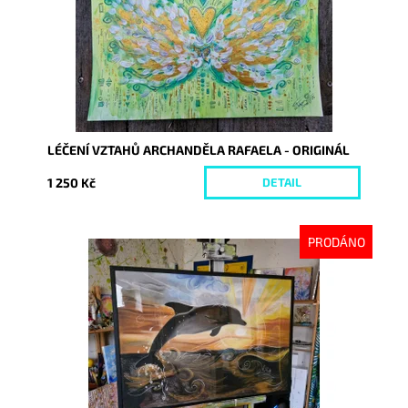
LÉČENÍ VZTAHŮ ARCHANDĚLA RAFAELA - ORIGINÁL
1 250 Kč
DETAIL
PRODÁNO
Dostupnost:
Vyprodáno
Kód:
10073