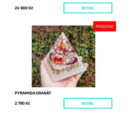
24 900 Kč
DETAIL
PRODÁNO
Dostupnost:
Vyprodáno
Kód:
9959
PYRAMIDA GRANÁT
2 790 Kč
DETAIL