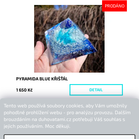
PRODÁNO
Dostupnost:
Vyprodáno
Kód:
10151
PYRAMIDA BLUE KŘIŠŤÁL
1 650 Kč
DETAIL
Tento web používá soubory cookies, aby Vám umožnily
Buďte první, kdo napíše příspěvek k této položce.
pohodlné prohlížení webu - pro analýzu provozu. Dalším
Přidat komentář
brouzdáním na duhovatami.cz potřebuji Váš souhlas s
jejich používáním. Moc děkuji.