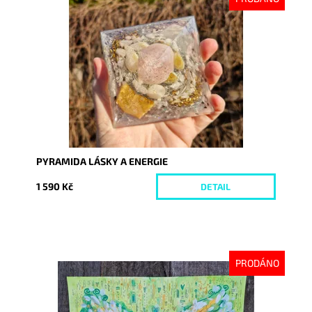
Dostupnost:
Vyprodáno
Kód:
10065
PYRAMIDA LÁSKY A ENERGIE
1 590 Kč
DETAIL
PRODÁNO
Dostupnost:
Vyprodáno
Kód:
10067