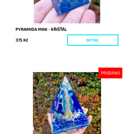
PYRAMIDA MINI - KŘIŠŤÁL
375 Kč
DETAIL
PRODÁNO
Dostupnost:
Vyprodáno
Kód:
9942