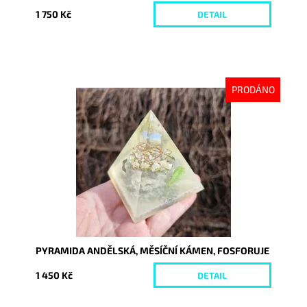
1 750 Kč
DETAIL
PRODÁNO
Dostupnost:
Vyprodáno
Kód:
10145
PYRAMIDA ANDĚLSKÁ, MĚSÍČNÍ KÁMEN, FOSFORUJE
1 450 Kč
DETAIL