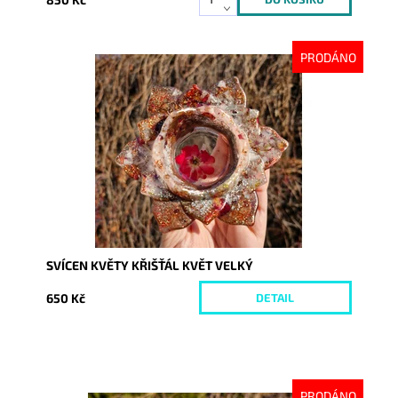
PRODÁNO
Dostupnost:
Vyprodáno
Kód:
9990
SVÍCEN KVĚTY KŘIŠŤÁL KVĚT VELKÝ
650 Kč
DETAIL
PRODÁNO