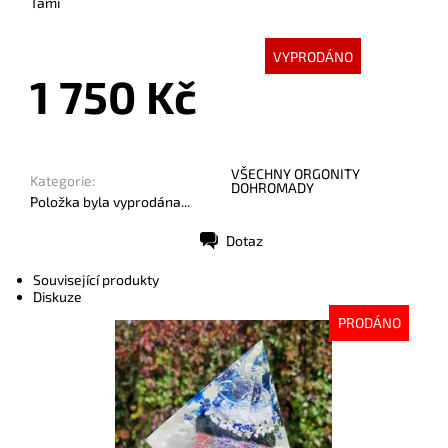
Tami
VYPRODÁNO
1 750 Kč
VŠECHNY ORGONITY
Kategorie:
DOHROMADY
Položka byla vyprodána...
Dotaz
Tisk
Související produkty
Diskuze
PRODÁNO
Dostupnost:
Vyprodáno
Kód:
9958