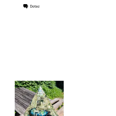
Dotaz
stupnost:
Skladem
d:
8761