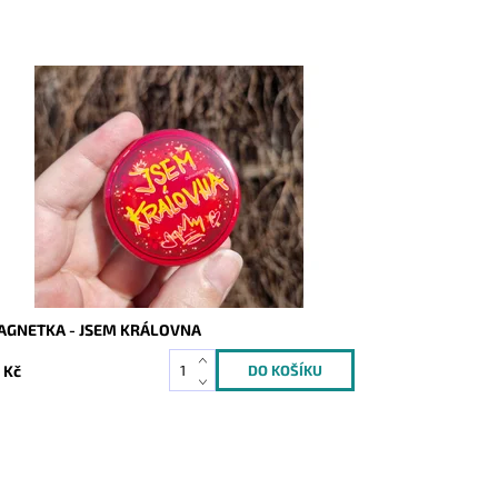
stupnost:
Skladem
d:
10149
AGNETKA - JSEM KRÁLOVNA
 Kč