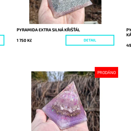
PYRAMIDA EXTRA SILNÁ KŘIŠŤÁL
P
K
1 750 Kč
DETAIL
49
PRODÁNO
Dostupnost:
Vyprodáno
Do
Kód:
10117
Kó