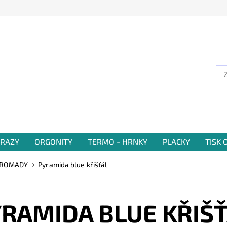
RAZY
ORGONITY
TERMO - HRNKY
PLACKY
TISK
HROMADY
Pyramida blue křišťál
RAMIDA BLUE KŘIŠ