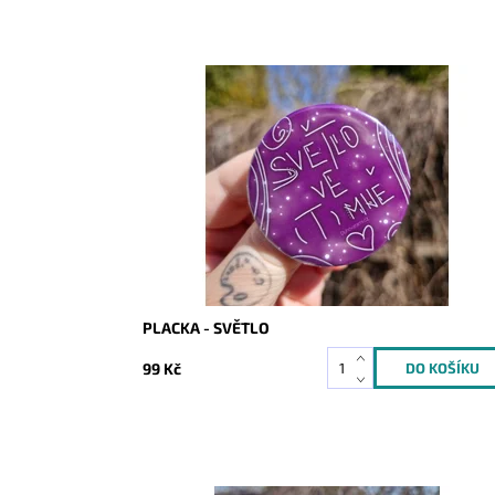
Dostupnost:
Skladem
Kód:
10147
PLACKA - SVĚTLO
99 Kč