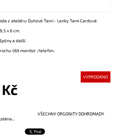
ida z ateliéru Duhové Tami - Lenky Tami Cardové.
 9,5 x 6 cm.
 špóny a další.
ochu lišit monitor /telefon.
VYPRODÁNO
 Kč
VŠECHNY ORGONITY DOHROMADY
odána...