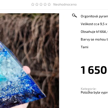
Neohodnoceno
Orgonitová pyram
Velikost cca 9,5 x
Obsahuje křišťál,
Barvy se mohou tr
Tami
1 650
Kategorie:
Položka byla vypr