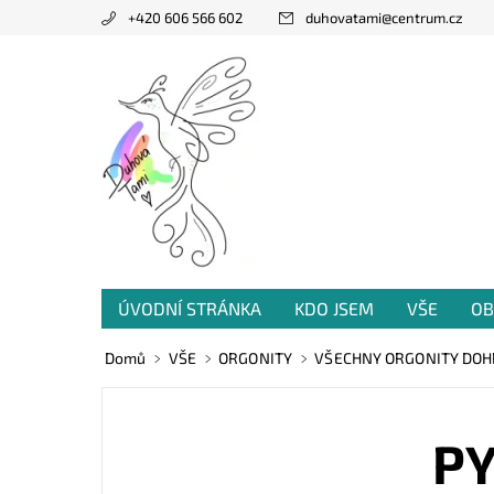
+420 606 566 602
duhovatami
@
centrum.cz
ÚVODNÍ STRÁNKA
KDO JSEM
VŠE
OB
PRODANÁ TVORBA
VZKAZY OD VÁS
Domů
VŠE
ORGONITY
VŠECHNY ORGONITY DO
PY