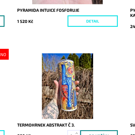
PYRAMIDA INTUICE FOSFORUJE
PY
KA
1 520 Kč
DETAIL
24
ÁNO
Dostupnost:
Skladem
Do
Kód:
10133
Kó
TERMOHRNEK ABSTRAKT Č 3.
SV