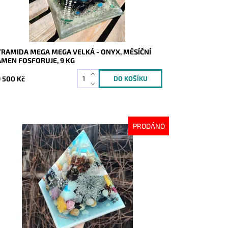
YRAMIDA MEGA MEGA VELKÁ - ONYX, MĚSÍČNÍ
ÁMEN FOSFORUJE, 9 KG
 500 Kč
PRODÁNO
stupnost:
Vyprodáno
d:
8363