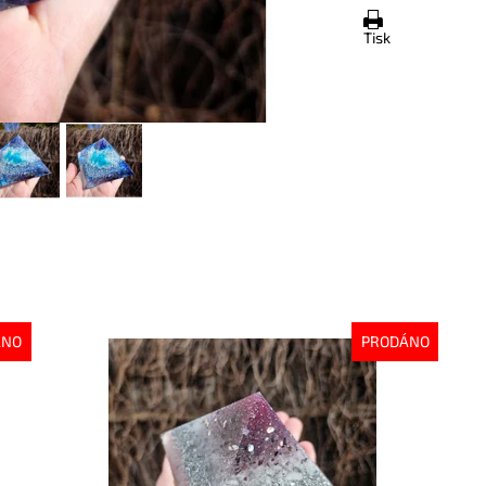
Tisk
ÁNO
PRODÁNO
Dostupnost:
Vyprodáno
Do
Kód:
10142
Kó