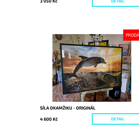
3 050 Kč
DETAIL
PROD
Dostupnost:
Vyprodáno
Kód:
10073
SÍLA OKAMŽIKU - ORIGINÁL
4 600 Kč
DETAIL