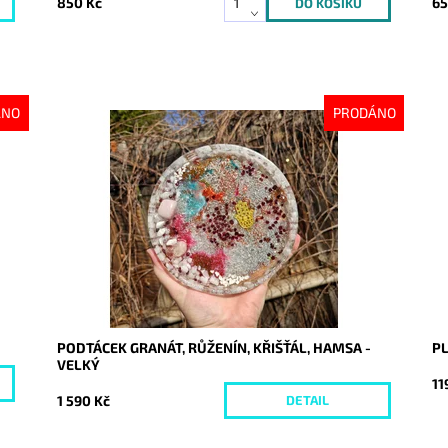
850 Kč
65
ÁNO
PRODÁNO
Dostupnost:
Vyprodáno
Do
Kód:
10135
Kó
PODTÁCEK GRANÁT, RŮŽENÍN, KŘIŠŤÁL, HAMSA -
PL
VELKÝ
11
1 590 Kč
DETAIL