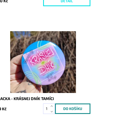
0 Kč
DETAIL
stupnost:
Skladem
d:
10146
ACKA - KRÁSNEJ DNÍK TAMÍCI
9 Kč