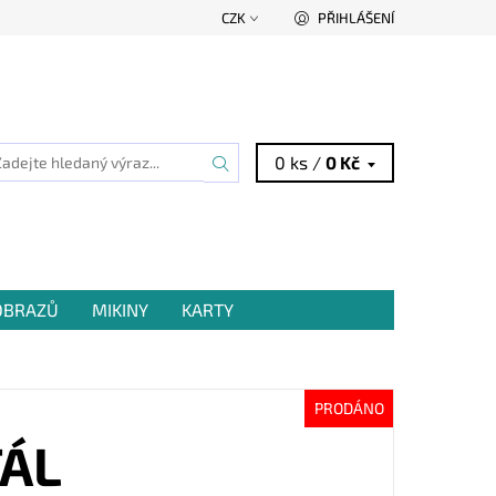
CZK
PŘIHLÁŠENÍ
0 ks /
0 Kč
 OBRAZŮ
MIKINY
KARTY
PRODÁNO
ŤÁL