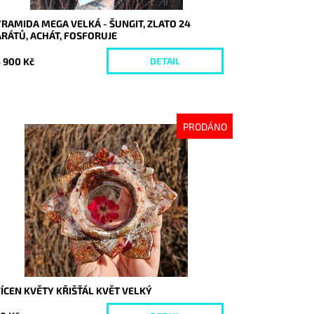
RAMIDA MEGA VELKÁ - ŠUNGIT, ZLATO 24
RÁTŮ, ACHÁT, FOSFORUJE
 900 Kč
DETAIL
PRODÁNO
stupnost:
Vyprodáno
d:
9990
ÍCEN KVĚTY KŘIŠŤÁL KVĚT VELKÝ