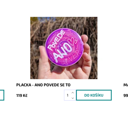
Dostupnost:
Skladem
Do
Kód:
10148
Kó
PLACKA - ANO POVEDE SE TO
M
119 Kč
99