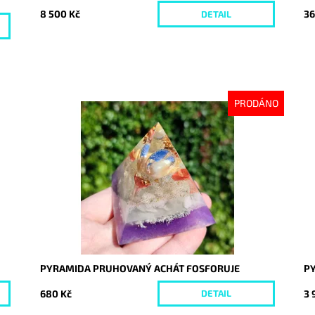
8 500 Kč
36
DETAIL
PRODÁNO
Dostupnost:
Vyprodáno
Do
Kód:
9223
Kó
PYRAMIDA PRUHOVANÝ ACHÁT FOSFORUJE
P
680 Kč
3 
DETAIL