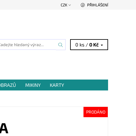
CZK
PŘIHLÁŠENÍ
0 ks /
0 Kč
 OBRAZŮ
MIKINY
KARTY
PRODÁNO
A