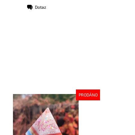
Dotaz
PRODÁNO
stupnost:
Vyprodáno
d:
7527