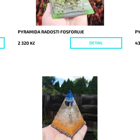
PYRAMIDA RADOSTI FOSFORUJE
P
2 320 Kč
43
DETAIL
Dostupnost:
Skladem
Do
Kód:
4016
Kó