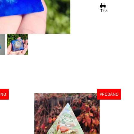
Tisk
ÁNO
PRODÁNO
Dostupnost:
Vyprodáno
Do
Kód:
7526
Kó