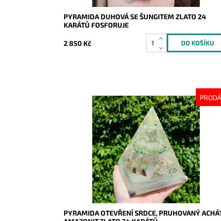
PYRAMIDA DUHOVÁ SE ŠUNGITEM ZLATO 24
KARÁTŮ FOSFORUJE
2 850 Kč
PROD
Dostupnost:
Vyprodáno
Kód:
8715
PYRAMIDA OTEVŘENÍ SRDCE, PRUHOVANÝ ACHÁT