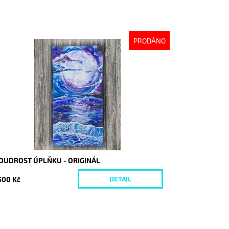
PRODÁNO
stupnost:
Vyprodáno
d:
9344
OUDROST ÚPLŇKU - ORIGINÁL
500 Kč
DETAIL