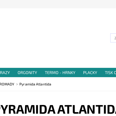
RAZY
ORGONITY
TERMO - HRNKY
PLACKY
TISK
HROMADY
Pyramida Atlantida
PYRAMIDA ATLANTID