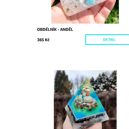
OBDÉLNÍK - ANDĚL
365 Kč
DETAIL
Dostupnost:
Skladem
Kód:
8035