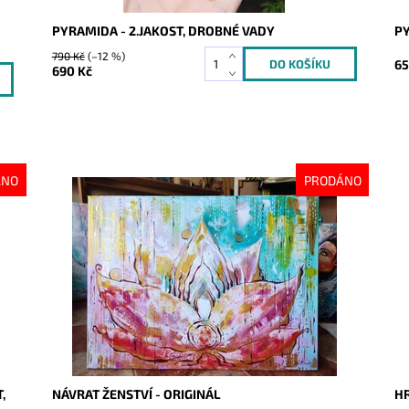
PYRAMIDA - 2.JAKOST, DROBNÉ VADY
PY
790 Kč
(–12 %)
65
690 Kč
ÁNO
PRODÁNO
Dostupnost:
Vyprodáno
Do
Kód:
9209
Kó
,
NÁVRAT ŽENSTVÍ - ORIGINÁL
HR