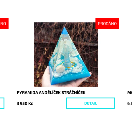
ÁNO
PRODÁNO
Dostupnost:
Vyprodáno
Do
Kód:
9274
Kó
PYRAMIDA ANDĚLÍČEK STRÁŽNÍČEK
M
3 950 Kč
6 
DETAIL