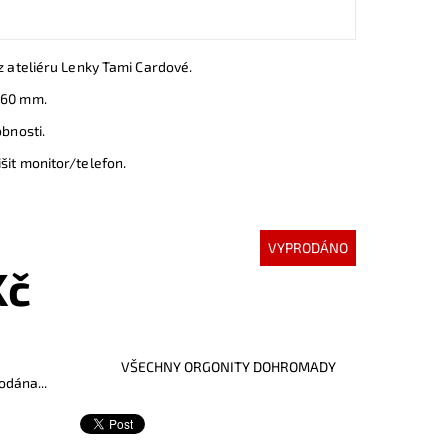
 z ateliéru Lenky Tami Cardové.
 60 mm.
obnosti.
šit monitor/telefon.
VYPRODÁNO
Kč
VŠECHNY ORGONITY DOHROMADY
odána...