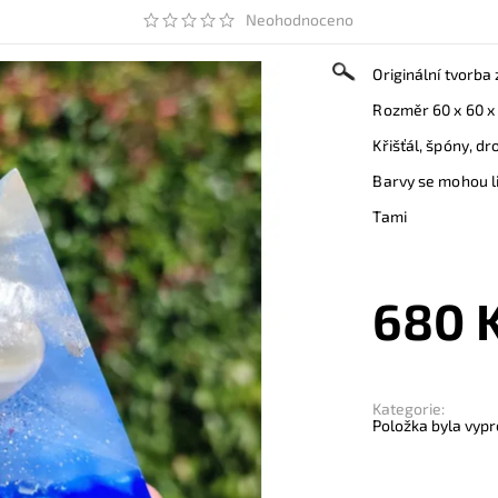
Neohodnoceno
Originální tvorba
Rozměr 60 x 60 x
Křišťál, špóny, dr
Barvy se mohou li
Tami
680 
Kategorie:
Položka byla vypr