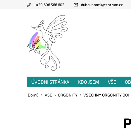
+420 606 566 602
duhovatami
@
centrum.cz
ÚVODNÍ STRÁNKA
KDO JSEM
VŠE
OB
PRODANÁ TVORBA
VZKAZY OD VÁS
Domů
VŠE
ORGONITY
VŠECHNY ORGONITY DO