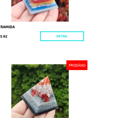
YRAMIDA
5 Kč
DETAIL
PRODÁNO
stupnost:
Vyprodáno
d:
8679