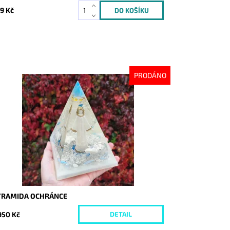
9 Kč
PRODÁNO
stupnost:
Vyprodáno
d:
9236
YRAMIDA OCHRÁNCE
950 Kč
DETAIL