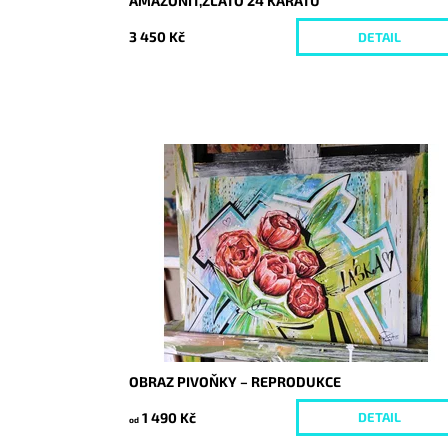
AMAZONIT,ZLATO 24 KARÁTŮ
3 450 Kč
DETAIL
Dostupnost:
Skladem
Kód:
9201/30
OBRAZ PIVOŇKY – REPRODUKCE
1 490 Kč
DETAIL
od