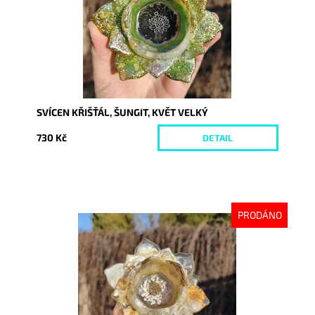
SVÍCEN KŘIŠŤÁL, ŠUNGIT, KVĚT VELKÝ
730 Kč
DETAIL
PRODÁNO
Dostupnost:
Vyprodáno
Kód:
10598