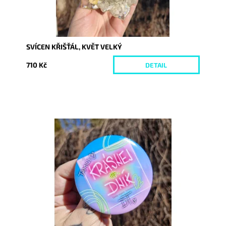
SVÍCEN KŘIŠŤÁL, KVĚT VELKÝ
710 Kč
DETAIL
Dostupnost:
Skladem
Kód:
10146