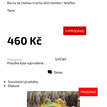
Barvy se mohou trochu lišit monitor/ telefon.
Tami
VYPRODÁNO
460 Kč
SVÍCNY
Kategorie:
Položka byla vyprodána...
Dotaz
Tisk
Související produkty
Diskuze
PRODÁNO
Dostupnost:
Vyprodáno
Kód:
10634