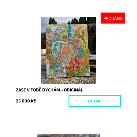
PRODÁNO
Dostupnost:
Vyprodáno
Kód:
10161
ZASE V TOBĚ DÝCHÁM - ORIGINÁL
25 000 Kč
DETAIL