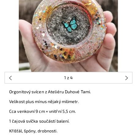
1
z 4
Orgonitový svícen z Ateliéru Duhové Tami.
Velikost plus mínus nějaký milimetr.
Cca venkovní 9 cm × vnitřní 5,5 cm.
1 čajová svíčka součástí balení.
Křišťál, špóny, drobnosti.