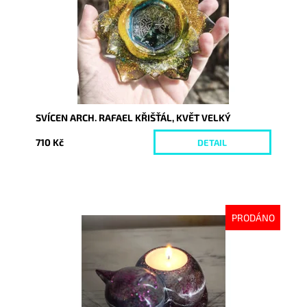
SVÍCEN ARCH. RAFAEL KŘIŠŤÁL, KVĚT VELKÝ
710 Kč
DETAIL
PRODÁNO
Dostupnost:
Vyprodáno
Kód:
10635