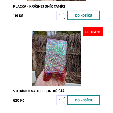
PLACKA - KRÁSNEJ DNÍK TAMÍCI
119 Kč
PRODÁNO
Dostupnost:
Skladem
Kód:
10176
STOJÁNEK NA TELEFON, KŘIŠŤÁL
620 Kč