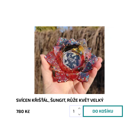
Dostupnost:
Skladem
Kód:
10596
SVÍCEN KŘIŠŤÁL, ŠUNGIT, RŮŽE KVĚT VELKÝ
780 Kč