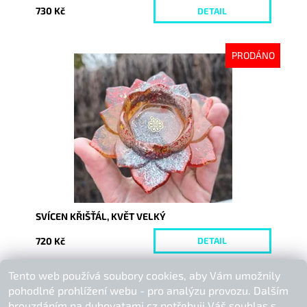
730 Kč
DETAIL
PRODÁNO
Dostupnost:
Vyprodáno
Kód:
10608
SVÍCEN KŘIŠŤÁL, KVĚT VELKÝ
720 Kč
DETAIL
Tento web používá soubory cookies, aby Vám umožnily
Buďte první, kdo napíše příspěvek k této položce.
pohodlné prohlížení webu - pro analýzu provozu. Dalším
Přidat komentář
brouzdáním na duhovatami.cz potřebuji Váš souhlas s