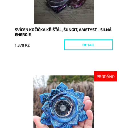
SVÍCEN KOČIČKA KŘIŠŤÁL, ŠUNGIT, AMETYST - SILNÁ
ENERGIE
1 370 Kč
DETAIL
PRODÁNO
Dostupnost:
Vyprodáno
Kód:
10604