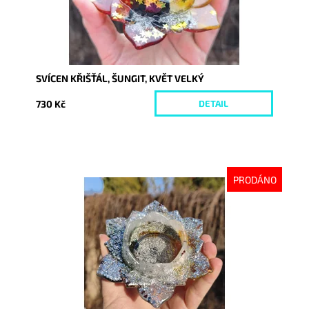
SVÍCEN KŘIŠŤÁL, ŠUNGIT, KVĚT VELKÝ
730 Kč
DETAIL
PRODÁNO
Dostupnost:
Vyprodáno
Kód:
10601