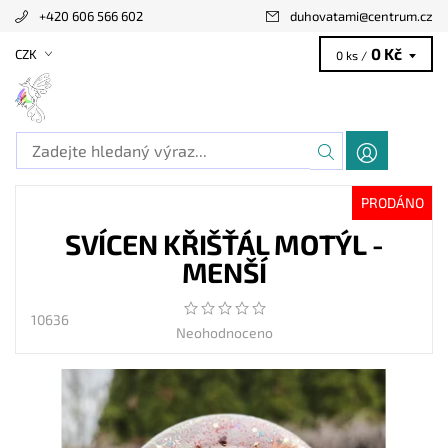
+420 606 566 602
duhovatami
@
centrum.cz
0 Kč
CZK
0 ks /
PRODÁNO
SVÍCEN KŘIŠŤÁL MOTÝL -
MENŠÍ
10636
Neohodnoceno