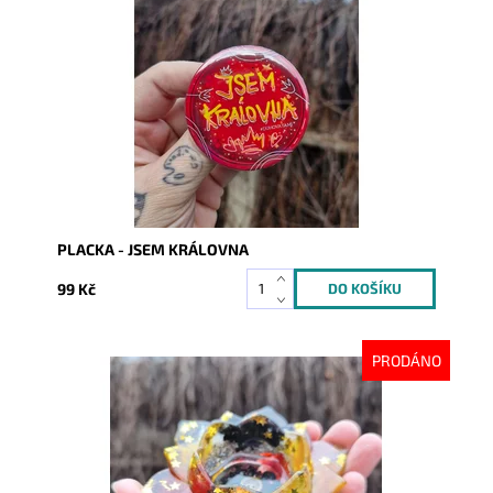
Dostupnost:
Skladem
Kód:
10150
PLACKA - JSEM KRÁLOVNA
99 Kč
PRODÁNO
Dostupnost:
Vyprodáno
Kód:
10605