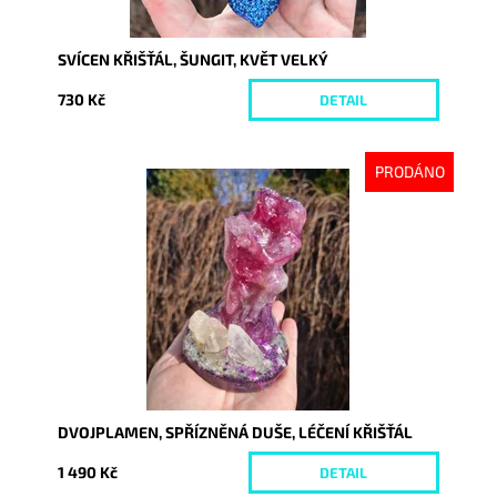
SVÍCEN KŘIŠŤÁL, ŠUNGIT, KVĚT VELKÝ
730 Kč
DETAIL
PRODÁNO
Dostupnost:
Vyprodáno
Kód:
10514
DVOJPLAMEN, SPŘÍZNĚNÁ DUŠE, LÉČENÍ KŘIŠŤÁL
1 490 Kč
DETAIL