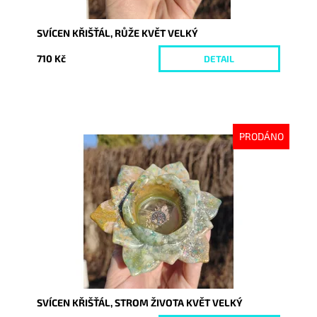
SVÍCEN KŘIŠŤÁL, RŮŽE KVĚT VELKÝ
710 Kč
DETAIL
PRODÁNO
Dostupnost:
Vyprodáno
Kód:
10602
SVÍCEN KŘIŠŤÁL, STROM ŽIVOTA KVĚT VELKÝ