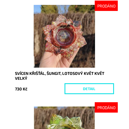
PRODÁNO
Dostupnost:
Vyprodáno
Kód:
10603
SVÍCEN KŘIŠŤÁL, ŠUNGIT, LOTOSOVÝ KVĚT KVĚT
VELKÝ
730 Kč
DETAIL
PRODÁNO
Dostupnost:
Vyprodáno
Kód:
10597