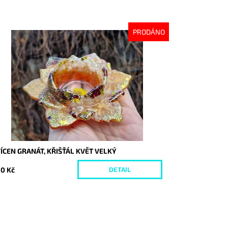
PRODÁNO
stupnost:
Vyprodáno
d:
9998
ÍCEN GRANÁT, KŘIŠŤÁL KVĚT VELKÝ
0 Kč
DETAIL