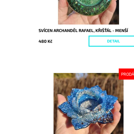
SVÍCEN ARCHANDĚL RAFAEL, KŘIŠŤÁL - MENŠÍ
480 Kč
DETAIL
PROD
Dostupnost:
Vyprodáno
Kód:
10599