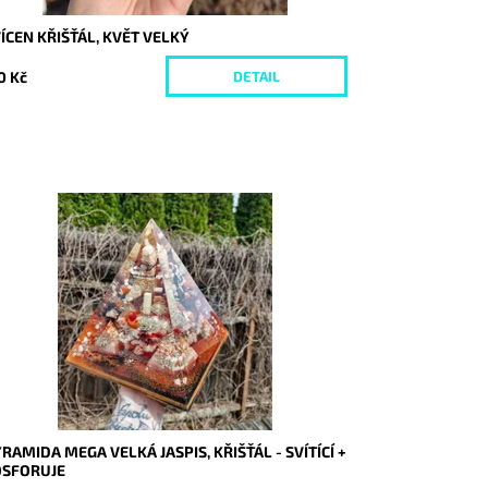
ÍCEN KŘIŠŤÁL, KVĚT VELKÝ
0 Kč
DETAIL
stupnost:
Skladem
d:
9341
RAMIDA MEGA VELKÁ JASPIS, KŘIŠŤÁL - SVÍTÍCÍ +
OSFORUJE