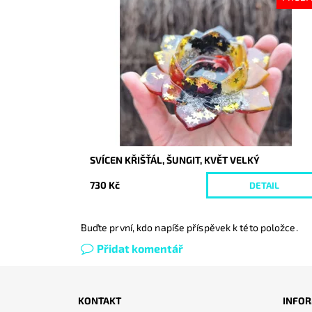
Dostupnost:
Vyprodáno
Kód:
10605
SVÍCEN KŘIŠŤÁL, ŠUNGIT, KVĚT VELKÝ
730 Kč
DETAIL
Buďte první, kdo napíše příspěvek k této položce.
Přidat komentář
KONTAKT
INFOR