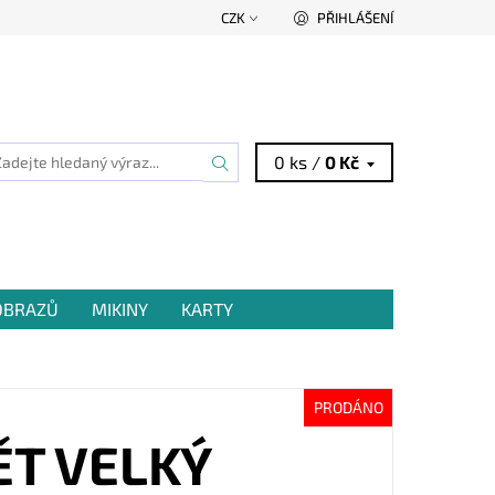
CZK
PŘIHLÁŠENÍ
0 ks /
0 Kč
 OBRAZŮ
MIKINY
KARTY
PRODÁNO
ĚT VELKÝ