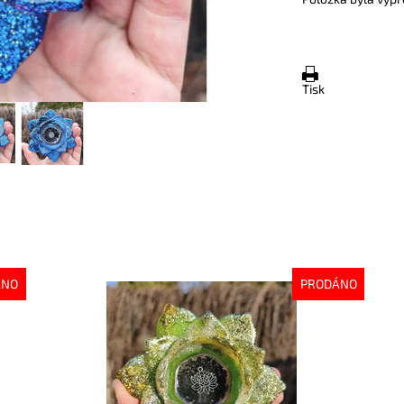
Tisk
ÁNO
PRODÁNO
Dostupnost:
Vyprodáno
Do
Kód:
10597
Kó