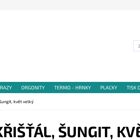
RAZY
ORGONITY
TERMO - HRNKY
PLACKY
TISK
 šungit, květ velký
KŘIŠŤÁL, ŠUNGIT, KV