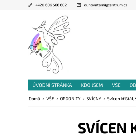
+420 606 566 602
duhovatami
@
centrum.cz
ÚVODNÍ STRÁNKA
KDO JSEM
VŠE
OB
PRODANÁ TVORBA
VZKAZY OD VÁS
Domů
VŠE
ORGONITY
SVÍCNY
Svícen křišťál,
SVÍCEN 