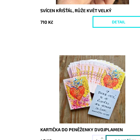
SVÍCEN KŘIŠŤÁL, RŮŽE KVĚT VELKÝ
710 Kč
DETAIL
Dostupnost:
Skladem
Kód:
9924
KARTIČKA DO PENĚŽENKY DVOJPLAMEN