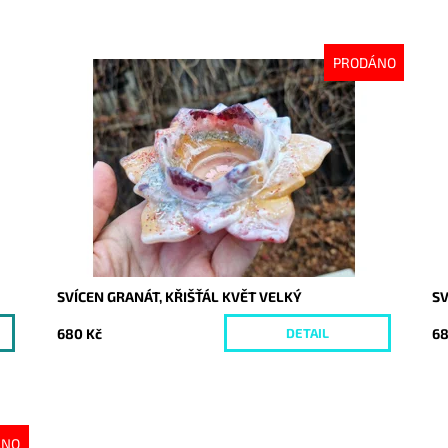
PRODÁNO
Dostupnost:
Vyprodáno
Do
Kód:
9997
Kó
SVÍCEN GRANÁT, KŘIŠŤÁL KVĚT VELKÝ
SV
680 Kč
68
DETAIL
ÁNO