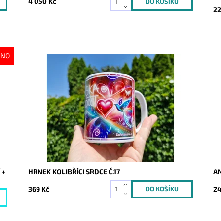
4 050 Kč
22
ÁNO
Dostupnost:
Skladem
Do
Kód:
9364
Kó
 +
HRNEK KOLIBŘÍCI SRDCE Č.17
A
369 Kč
24