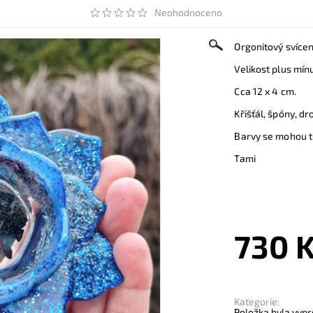
Neohodnoceno
Orgonitový svícen
Velikost plus mín
Cca 12 x 4 cm.
Křišťál, špóny, dr
Barvy se mohou tr
Tami
730 
Kategorie:
Položka byla vypr