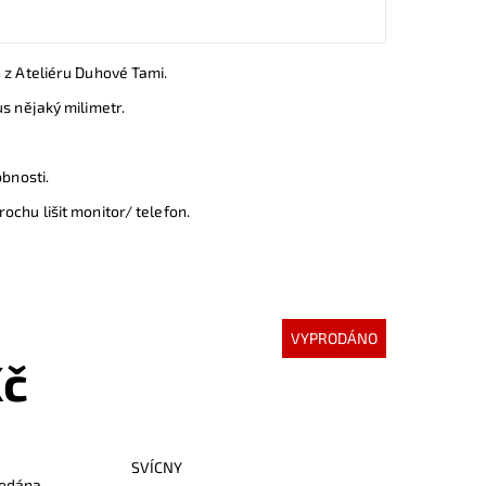
 z Ateliéru Duhové Tami.
us nějaký milimetr.
obnosti.
ochu lišit monitor/ telefon.
VYPRODÁNO
Kč
SVÍCNY
odána...