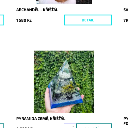
ARCHANDĚL - KŘIŠŤÁL
SV
1 580 Kč
71
DETAIL
Dostupnost:
Skladem
Do
Kód:
10320
Kó
PYRAMIDA ZEMĚ, KŘIŠŤÁL
PY
F