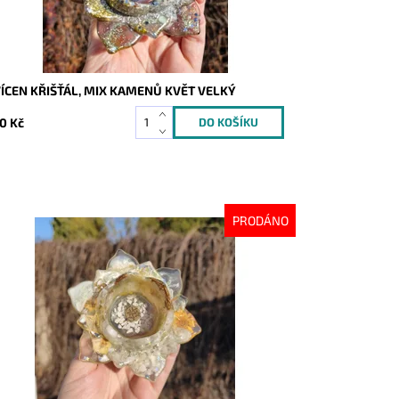
ÍCEN KŘIŠŤÁL, MIX KAMENŮ KVĚT VELKÝ
0 Kč
PRODÁNO
stupnost:
Vyprodáno
d:
10598