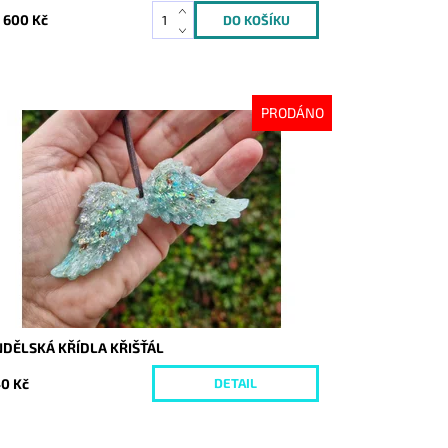
 600 Kč
PRODÁNO
stupnost:
Vyprodáno
d:
10372
NDĚLSKÁ KŘÍDLA KŘIŠŤÁL
0 Kč
DETAIL