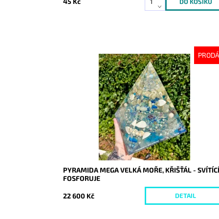
45 Kč
PROD
Dostupnost:
Vyprodáno
Kód:
9385
PYRAMIDA MEGA VELKÁ MOŘE, KŘIŠŤÁL - SVÍTÍCÍ
FOSFORUJE
22 600 Kč
DETAIL