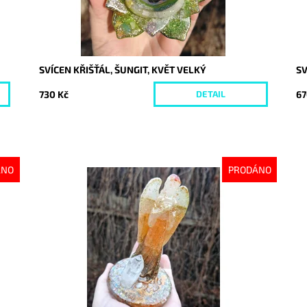
SVÍCEN KŘIŠŤÁL, ŠUNGIT, KVĚT VELKÝ
SV
730 Kč
67
DETAIL
ÁNO
PRODÁNO
Dostupnost:
Vyprodáno
Do
Kód:
10495
Kó