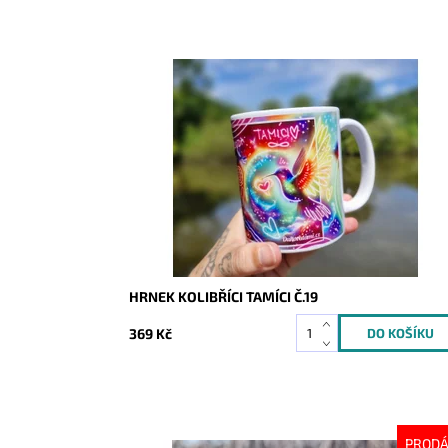
Dostupnost:
Skladem
Kód:
9366
HRNEK KOLIBŘÍCI TAMÍCI Č.19
369 Kč
PROD