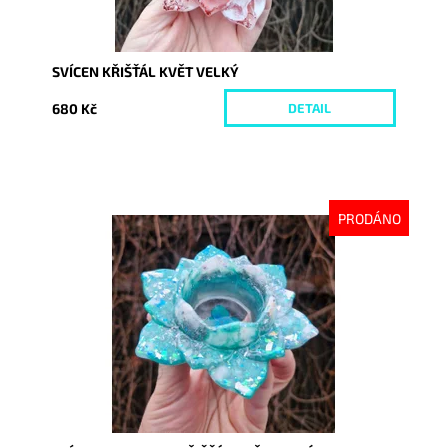
SVÍCEN KŘIŠŤÁL KVĚT VELKÝ
680 Kč
DETAIL
PRODÁNO
Dostupnost:
Vyprodáno
Kód:
10051