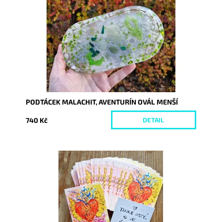
Dostupnost:
Vyprodáno
Kód:
9950
PODTÁCEK MALACHIT, AVENTURÍN OVÁL MENŠÍ
740 Kč
DETAIL
Dostupnost:
Skladem
Kód:
9924