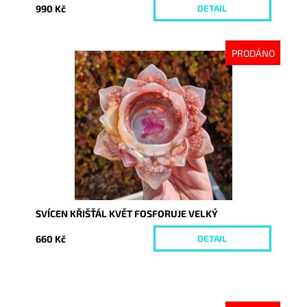
990 Kč
DETAIL
PRODÁNO
Dostupnost:
Vyprodáno
Kód:
9975
SVÍCEN KŘIŠŤÁL KVĚT FOSFORUJE VELKÝ
660 Kč
DETAIL