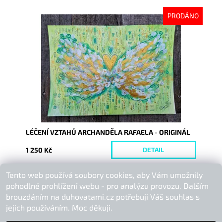
PRODÁNO
Dostupnost:
Vyprodáno
Kód:
10067
LÉČENÍ VZTAHŮ ARCHANDĚLA RAFAELA - ORIGINÁL
1 250 Kč
DETAIL
Tento web používá soubory cookies, aby Vám umožnily
Buďte první, kdo napíše příspěvek k této položce.
pohodlné prohlížení webu - pro analýzu provozu. Dalším
Přidat komentář
brouzdáním na duhovatami.cz potřebuji Váš souhlas s
jejich používáním. Moc děkuji.