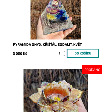
PYRAMIDA ONYX, KŘIŠŤÁL, SODALIT, KVĚT
3 050 Kč
PRODÁNO
Dostupnost:
Vyprodáno
Kód:
9998