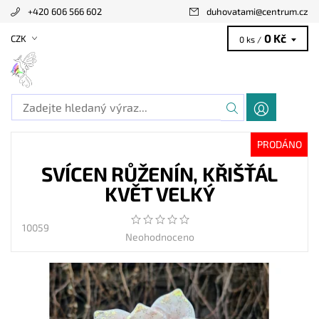
+420 606 566 602
duhovatami
@
centrum.cz
0 Kč
CZK
0 ks /
PRODÁNO
SVÍCEN RŮŽENÍN, KŘIŠŤÁL
KVĚT VELKÝ
10059
Neohodnoceno