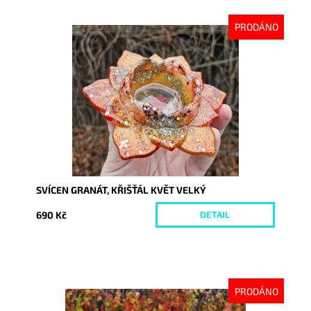
PRODÁNO
Dostupnost:
Vyprodáno
Kód:
10052
SVÍCEN GRANÁT, KŘIŠŤÁL KVĚT VELKÝ
690 Kč
DETAIL
PRODÁNO