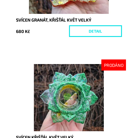
SVÍCEN GRANÁT, KŘIŠŤÁL KVĚT VELKÝ
680 Kč
DETAIL
PRODÁNO
Dostupnost:
Vyprodáno
Kód:
10053
SVÍCEN KŘIŠŤÁL KVĚT VELKÝ