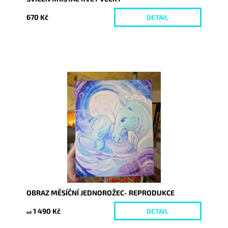
670 Kč
DETAIL
Dostupnost:
Skladem
Kód:
10050/30/REP
OBRAZ MĚSÍČNÍ JEDNOROŽEC- REPRODUKCE
1 490 Kč
DETAIL
od