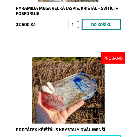
PYRAMIDA MEGA VELKÁ JASPIS, KŘIŠŤÁL - SVÍTÍCÍ +
FOSFORUJE
22 600 Kč
PRODÁNO
Dostupnost:
Vyprodáno
Kód:
10033
PODTÁCEK KŘIŠŤÁL S KRYSTALY OVÁL MENŠÍ