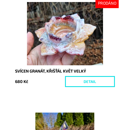
PRODÁNO
Dostupnost:
Vyprodáno
Kód:
9997
SVÍCEN GRANÁT, KŘIŠŤÁL KVĚT VELKÝ
680 Kč
DETAIL
Dostupnost:
Skladem
Kód:
10031