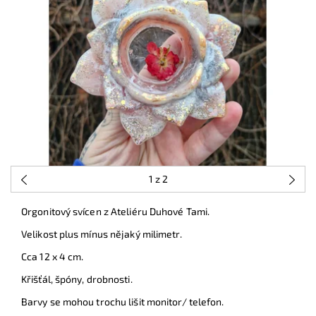
1
z 2
Orgonitový svícen z Ateliéru Duhové Tami.
Velikost plus mínus nějaký milimetr.
Cca 12 x 4 cm.
Křišťál, špóny, drobnosti.
Barvy se mohou trochu lišit monitor/ telefon.