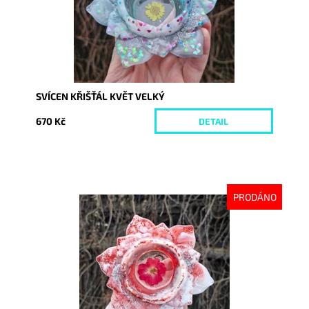
SVÍCEN KŘIŠŤÁL KVĚT VELKÝ
670 Kč
DETAIL
PRODÁNO
Dostupnost:
Vyprodáno
Kód:
10055