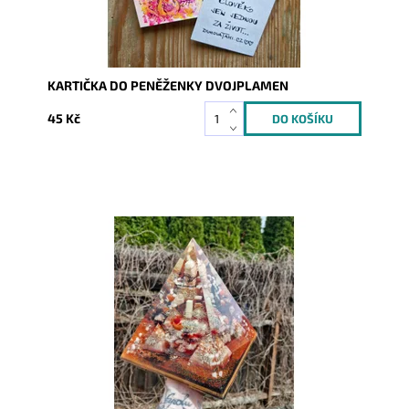
KARTIČKA DO PENĚŽENKY DVOJPLAMEN
45 Kč
Dostupnost:
Skladem
Kód:
9341