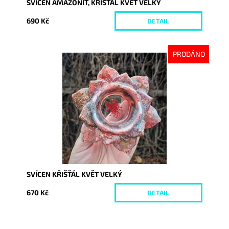
SVÍCEN AMAZONIT, KŘIŠŤÁL KVĚT VELKÝ
690 Kč
DETAIL
PRODÁNO
Dostupnost:
Vyprodáno
Kód:
10056
SVÍCEN KŘIŠŤÁL KVĚT VELKÝ
670 Kč
DETAIL