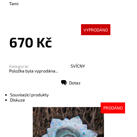
Tami
VYPRODÁNO
670 Kč
SVÍCNY
Kategorie:
Položka byla vyprodána...
Dotaz
Tisk
Související produkty
Diskuze
PRODÁNO
Dostupnost:
Vyprodáno
Kód:
10057