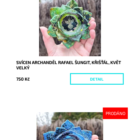
Kód:
10610
SVÍCEN ARCHANDĚL RAFAEL ŠUNGIT, KŘIŠŤÁL, KVĚT
VELKÝ
750 Kč
DETAIL
PRODÁNO
Dostupnost:
Vyprodáno
Kód:
10604