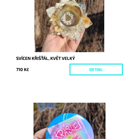
Kód:
10598
SVÍCEN KŘIŠŤÁL, KVĚT VELKÝ
710 Kč
DETAIL
Dostupnost:
Skladem
Kód:
10146