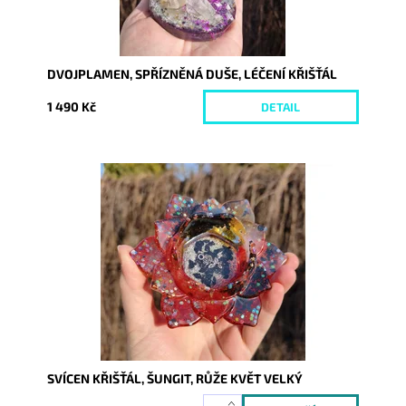
DVOJPLAMEN, SPŘÍZNĚNÁ DUŠE, LÉČENÍ KŘIŠŤÁL
1 490 Kč
DETAIL
Dostupnost:
Skladem
Kód:
10596
SVÍCEN KŘIŠŤÁL, ŠUNGIT, RŮŽE KVĚT VELKÝ