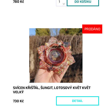
780 Kč
PRODÁNO
Dostupnost:
Vyprodáno
Kód:
10603
SVÍCEN KŘIŠŤÁL, ŠUNGIT, LOTOSOVÝ KVĚT KVĚT
VELKÝ
730 Kč
DETAIL