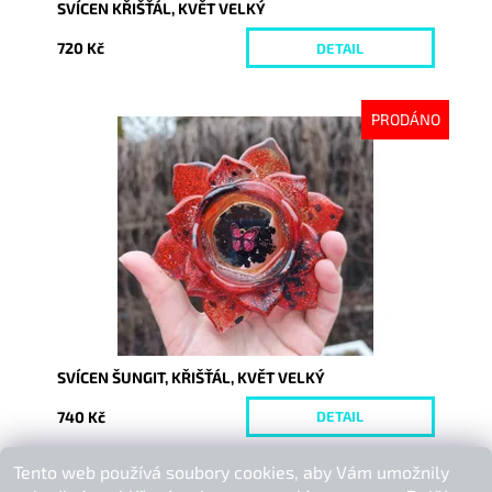
SVÍCEN KŘIŠŤÁL, KVĚT VELKÝ
720 Kč
DETAIL
PRODÁNO
Dostupnost:
Vyprodáno
Kód:
10609
SVÍCEN ŠUNGIT, KŘIŠŤÁL, KVĚT VELKÝ
740 Kč
DETAIL
Tento web používá soubory cookies, aby Vám umožnily
Buďte první, kdo napíše příspěvek k této položce.