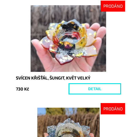
PRODÁNO
Dostupnost:
Vyprodáno
Kód:
10605
SVÍCEN KŘIŠŤÁL, ŠUNGIT, KVĚT VELKÝ
730 Kč
DETAIL
PRODÁNO
Dostupnost:
Vyprodáno
Kód:
10601