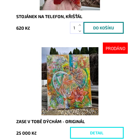
STOJÁNEK NA TELEFON, KŘIŠŤÁL
620 Kč
PRODÁNO
Dostupnost:
Vyprodáno
Kód:
10161
ZASE V TOBĚ DÝCHÁM - ORIGINÁL
25 000 Kč
DETAIL