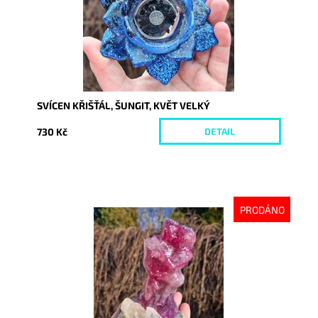
SVÍCEN KŘIŠŤÁL, ŠUNGIT, KVĚT VELKÝ
730 Kč
DETAIL
PRODÁNO
Dostupnost:
Vyprodáno
Kód:
10514