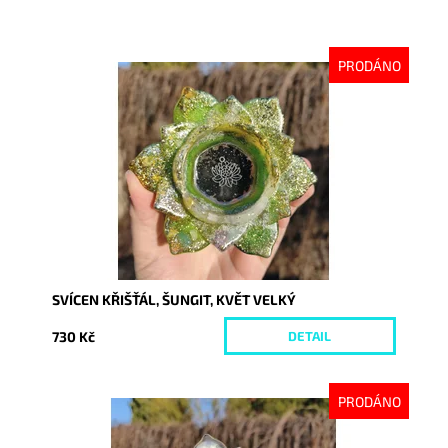
PRODÁNO
Dostupnost:
Vyprodáno
Kód:
10597
SVÍCEN KŘIŠŤÁL, ŠUNGIT, KVĚT VELKÝ
730 Kč
DETAIL
PRODÁNO
Dostupnost:
Vyprodáno