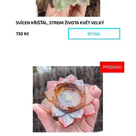
SVÍCEN KŘIŠŤÁL, STROM ŽIVOTA KVĚT VELKÝ
730 Kč
DETAIL
PRODÁNO
Dostupnost:
Vyprodáno
Kód:
10608