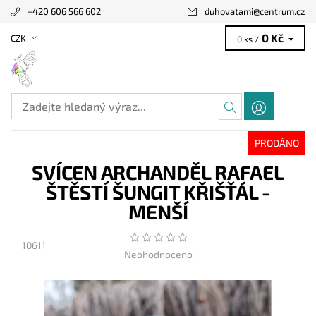
+420 606 566 602
duhovatami
@
centrum.cz
0 Kč
CZK
0 ks /
PRODÁNO
SVÍCEN ARCHANDĚL RAFAEL
ŠTĚSTÍ ŠUNGIT KŘIŠŤÁL -
MENŠÍ
10611
Neohodnoceno