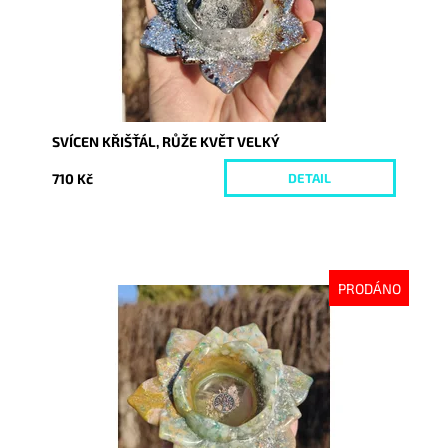
SVÍCEN KŘIŠŤÁL, RŮŽE KVĚT VELKÝ
710 Kč
DETAIL
PRODÁNO
Dostupnost:
Vyprodáno
Kód:
10602