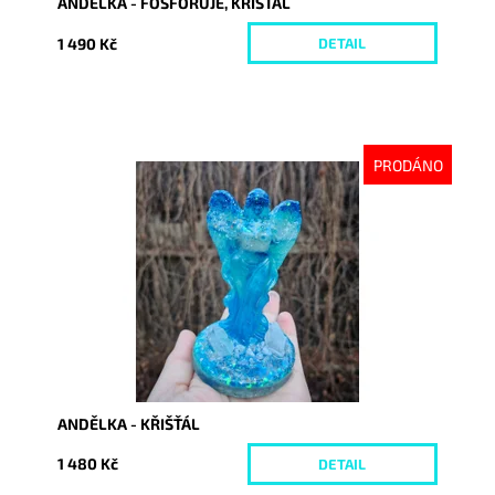
ANDĚLKA - FOSFORUJE, KŘIŠŤÁL
1 490 Kč
DETAIL
PRODÁNO
Dostupnost:
Vyprodáno
Kód:
10499
ANDĚLKA - KŘIŠŤÁL
1 480 Kč
DETAIL