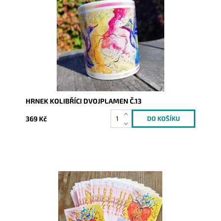
Dostupnost:
Skladem
Kód:
9228
HRNEK KOLIBŘÍCI DVOJPLAMEN Č.13
369 Kč
Dostupnost:
Skladem
Kód:
9924