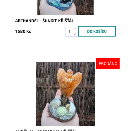
ARCHANDĚL - ŠUNGIT, KŘIŠŤÁL
1 580 Kč
PRODÁNO
Dostupnost:
Vyprodáno
Kód:
10500