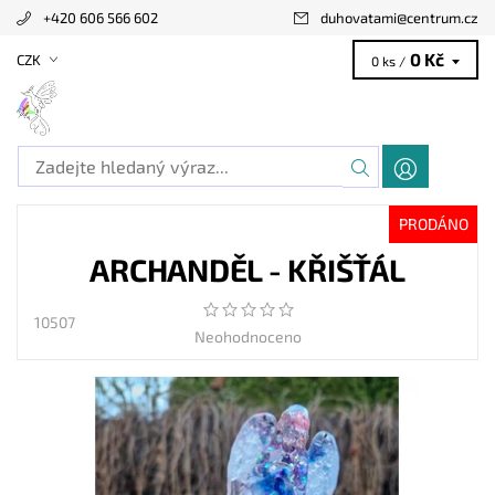
+420 606 566 602
duhovatami
@
centrum.cz
0 Kč
CZK
0 ks /
PRODÁNO
ARCHANDĚL - KŘIŠŤÁL
10507
Neohodnoceno