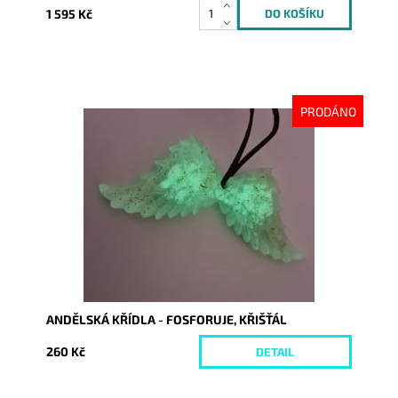
1 595 Kč
PRODÁNO
Dostupnost:
Vyprodáno
Kód:
10573
ANDĚLSKÁ KŘÍDLA - FOSFORUJE, KŘIŠŤÁL
260 Kč
DETAIL