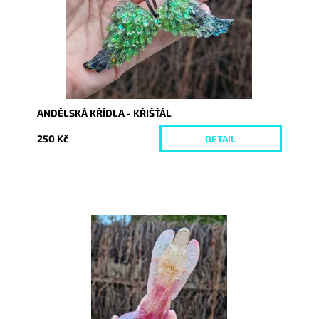
ANDĚLSKÁ KŘÍDLA - KŘIŠŤÁL
250 Kč
DETAIL
Dostupnost:
Vyprodáno
Kód:
10496