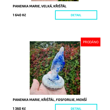
PANENKA MARIE, VELKÁ, KŘIŠŤÁL
1 640 Kč
DETAIL
PRODÁNO
Dostupnost:
Vyprodáno
Kód:
10346
PANENKA MARIE, KŘIŠŤÁL, FOSFORUJE, MENŠÍ
1 360 Kč
DETAIL