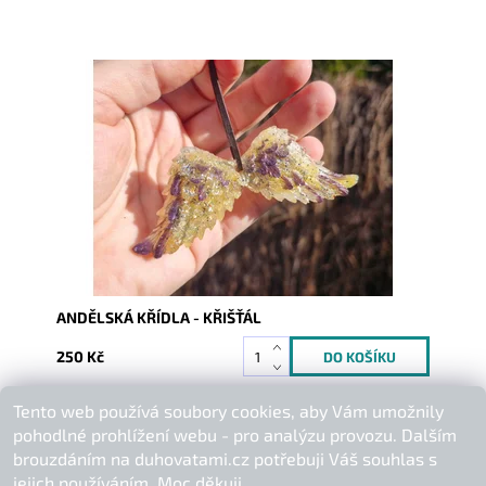
Dostupnost:
Skladem
Kód:
10574
ANDĚLSKÁ KŘÍDLA - KŘIŠŤÁL
250 Kč
Tento web používá soubory cookies, aby Vám umožnily
Buďte první, kdo napíše příspěvek k této položce.
pohodlné prohlížení webu - pro analýzu provozu. Dalším
Přidat komentář
brouzdáním na duhovatami.cz potřebuji Váš souhlas s
jejich používáním. Moc děkuji.