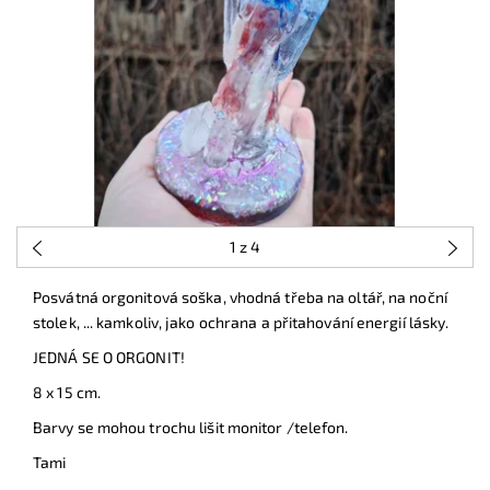
1
z 4
Posvátná orgonitová soška, vhodná třeba na oltář, na noční
stolek, ... kamkoliv, jako ochrana a přitahování energií lásky.
JEDNÁ SE O ORGONIT!
8 x 15 cm.
Barvy se mohou trochu lišit monitor /telefon.
Tami