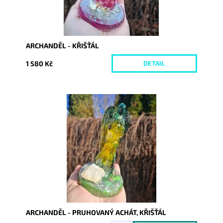
ARCHANDĚL - KŘIŠŤÁL
1 580 Kč
DETAIL
Dostupnost:
Skladem
Kód:
10527
ARCHANDĚL - PRUHOVANÝ ACHÁT, KŘIŠŤÁL