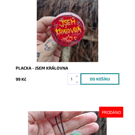
Dostupnost:
Skladem
Kód:
10150
PLACKA - JSEM KRÁLOVNA
99 Kč
PRODÁNO
Dostupnost:
Vyprodáno
Kód:
10441