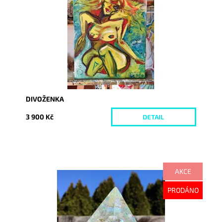
Kód:
6076
DIVOŽENKA
3 900 Kč
DETAIL
AKCE
Dostupnost:
Vyprodáno
PRODÁNO
Kód:
6084