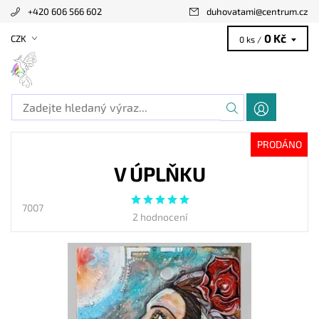
+420 606 566 602
duhovatami
@
centrum.cz
0 Kč
CZK
0 ks /
PRODÁNO
V ÚPLŇKU
7007
2 hodnocení