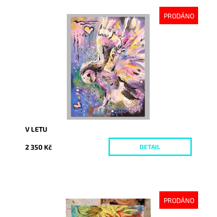
PRODÁNO
Dostupnost:
Vyprodáno
Kód:
5859
V LETU
2 350 Kč
DETAIL
PRODÁNO
Dostupnost:
Vyprodáno