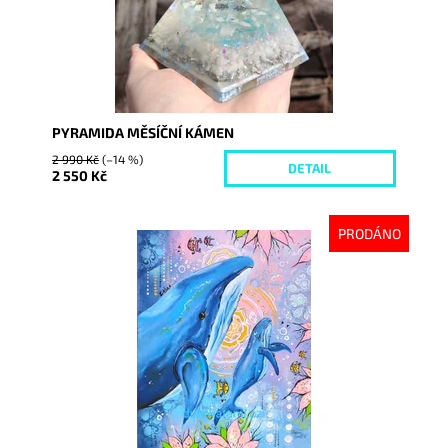
PYRAMIDA MĚSÍČNÍ KÁMEN
2 990 Kč
(–14 %)
DETAIL
2 550 Kč
PRODÁNO
Dostupnost:
Vyprodáno
Kód:
6331