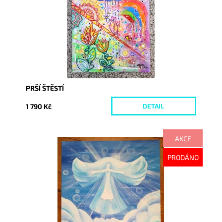
PRŠÍ ŠTĚSTÍ
1 790 Kč
DETAIL
AKCE
Dostupnost:
Vyprodáno
PRODÁNO
Kód:
1025