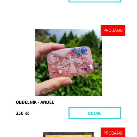
PRODÁNO
Dostupnost:
Vyprodáno
Kód:
6718
OBDÉLNÍK - ANDĚL
350 Kč
DETAIL
PRODÁNO