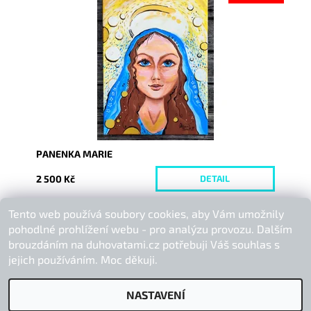
Dostupnost:
Vyprodáno
Kód:
6931
PANENKA MARIE
2 500 Kč
DETAIL
Tento web používá soubory cookies, aby Vám umožnily
Buďte první, kdo napíše příspěvek k této položce.
pohodlné prohlížení webu - pro analýzu provozu. Dalším
Přidat komentář
brouzdáním na duhovatami.cz potřebuji Váš souhlas s
jejich používáním. Moc děkuji.
NASTAVENÍ