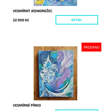
VESMÍRNÝ JEDNOROŽEC
22 000 Kč
DETAIL
PRODÁNO
Dostupnost:
Vyprodáno
Kód:
4998
VESMÍRNÉ PÍRKO