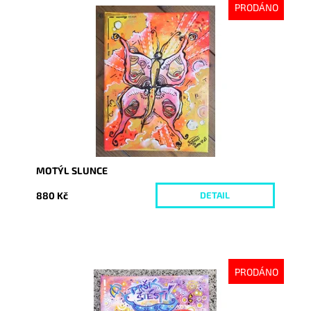
PRODÁNO
Dostupnost:
Vyprodáno
Kód:
4331
MOTÝL SLUNCE
880 Kč
DETAIL
PRODÁNO
Dostupnost:
Vyprodáno
Kód:
4553