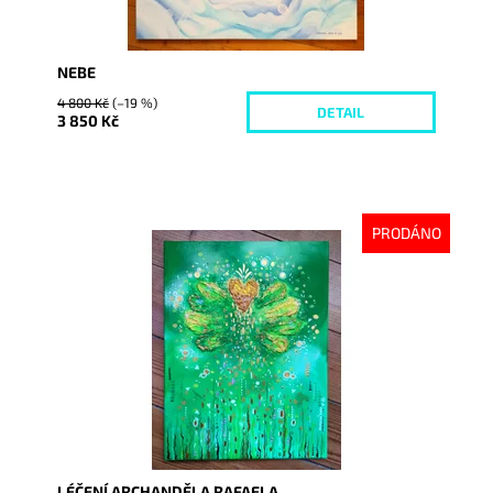
NEBE
4 800 Kč
(–19 %)
DETAIL
3 850 Kč
PRODÁNO
Dostupnost:
Vyprodáno
Kód:
5844
LÉČENÍ ARCHANDĚLA RAFAELA