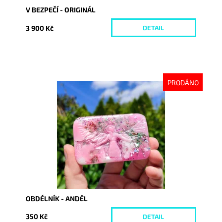
V BEZPEČÍ - ORIGINÁL
3 900 Kč
DETAIL
PRODÁNO
Dostupnost:
Vyprodáno
Kód:
6717
OBDÉLNÍK - ANDĚL
350 Kč
DETAIL