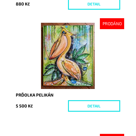
880 Kč
DETAIL
PRODÁNO
Dostupnost:
Vyprodáno
Kód:
1865
PRĎOLKA PELIKÁN
5 500 Kč
DETAIL