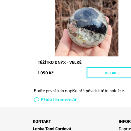
Dostupnost:
Vyprodáno
Kód:
8090
TĚŽÍTKO ONYX - VELKÉ
1 050 Kč
DETAIL
Buďte první, kdo napíše příspěvek k této položce.
Přidat komentář
KONTAKT
INFOR
Lenka Tami Cardová
Doprav