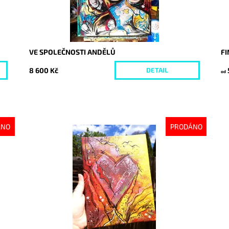
VE SPOLEČNOSTI ANDĚLŮ
F
8 600 Kč
DETAIL
od
ÁNO
PRODÁNO
Dostupnost:
Vyprodáno
Do
Kód:
3515
Kó