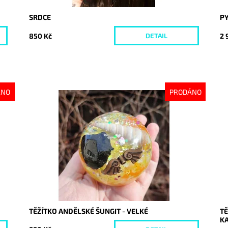
SRDCE
PY
850 Kč
2 
DETAIL
ÁNO
PRODÁNO
Dostupnost:
Vyprodáno
Do
Kód:
8050
Kó
TĚŽÍTKO ANDĚLSKÉ ŠUNGIT - VELKÉ
TĚ
KA