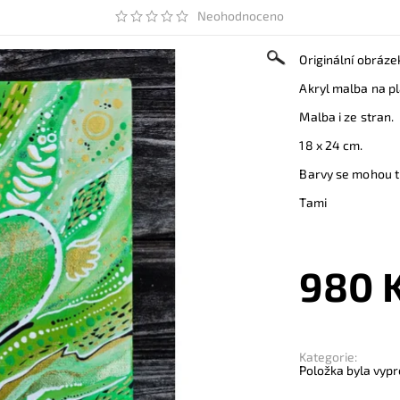
Neohodnoceno
Originální obráze
Akryl malba na pl
Malba i ze stran.
18 x 24 cm.
Barvy se mohou tr
Tami
980 
Kategorie:
Položka byla vypr