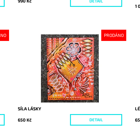
990 Kč
DETAIL
1 
ÁNO
PRODÁNO
Dostupnost:
Vyprodáno
Do
Kód:
8067
Kó
SÍLA LÁSKY
L
650 Kč
65
DETAIL