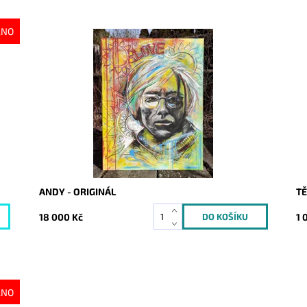
ÁNO
Dostupnost:
Skladem
Do
Kód:
1000
Kó
ANDY - ORIGINÁL
TĚ
18 000 Kč
1 
ÁNO