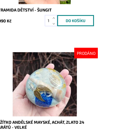
RAMIDA DĚTSTVÍ - ŠUNGIT
990 Kč
PRODÁNO
stupnost:
Vyprodáno
d:
8051
ŽÍTKO ANDĚLSKÉ MAYSKÉ, ACHÁT, ZLATO 24
RÁTŮ - VELKÉ