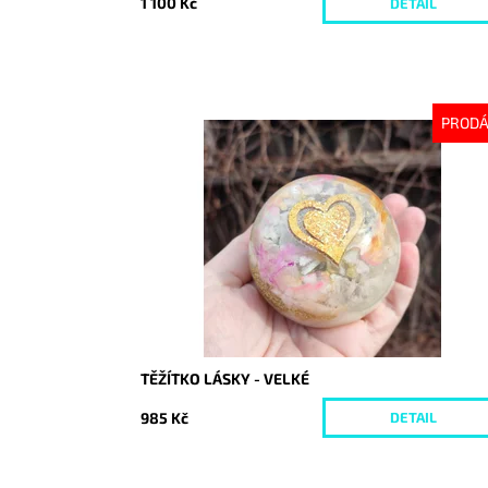
1 100 Kč
DETAIL
PROD
Dostupnost:
Vyprodáno
Kód:
8052
TĚŽÍTKO LÁSKY - VELKÉ
985 Kč
DETAIL