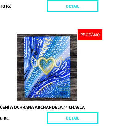
010 Kč
DETAIL
PRODÁNO
stupnost:
Vyprodáno
d:
8068
ÉČENÍ A OCHRANA ARCHANDĚLA MICHAELA
0 Kč
DETAIL