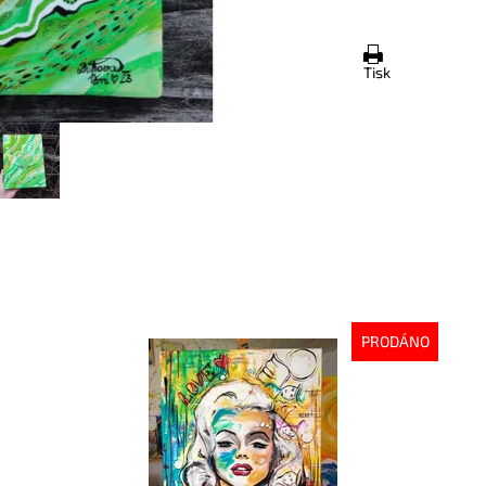
Tisk
PRODÁNO
Dostupnost:
Vyprodáno
Do
Kód:
2624
Kó