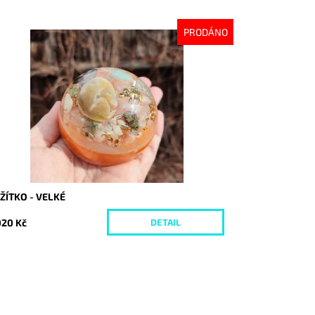
PRODÁNO
stupnost:
Vyprodáno
d:
8089
ŽÍTKO - VELKÉ
020 Kč
DETAIL