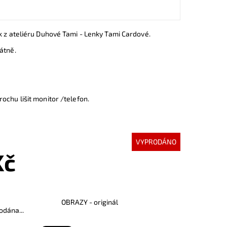
k z ateliéru Duhové Tami - Lenky Tami Cardové.
átně.
ochu lišit monitor /telefon.
VYPRODÁNO
Kč
OBRAZY - originál
odána...