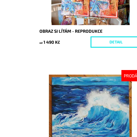
OBRAZ SI LÍTÁM - REPRODUKCE
1 490 Kč
DETAIL
od
PROD
Dostupnost:
Vyprodáno
Kód:
1655