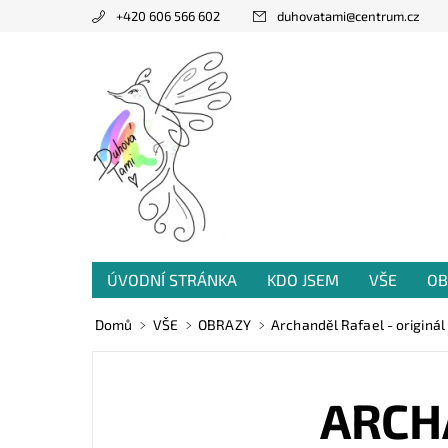
+420 606 566 602
duhovatami
@
centrum.cz
ÚVODNÍ STRÁNKA
KDO JSEM
VŠE
OB
PRODANÁ TVORBA
VZKAZY OD VÁS
Domů
VŠE
OBRAZY
Archanděl Rafael - originál
ARCH