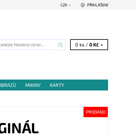
CZK
PŘIHLÁŠENÍ
0 ks /
0 Kč
 OBRAZŮ
MIKINY
KARTY
PRODÁNO
GINÁL