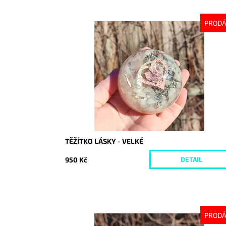
PROD
Dostupnost:
Vyprodáno
Kód:
8072
TĚŽÍTKO LÁSKY - VELKÉ
950 Kč
DETAIL
PROD