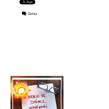
Dotaz
stupnost:
Skladem
d:
1331/50