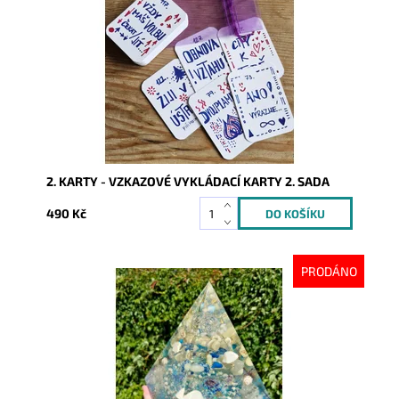
Dostupnost:
Skladem
Kód:
9925
2. KARTY - VZKAZOVÉ VYKLÁDACÍ KARTY 2. SADA
490 Kč
PRODÁNO
Dostupnost:
Vyprodáno
Kód:
9385