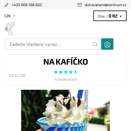
+420 606 566 602
duhovatami
@
centrum.cz
0 Kč
CZK
0 ks /
NA KAFÍČKO
6232/50
4 hodnocení