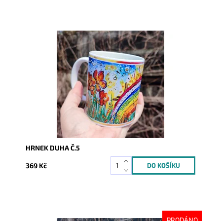
Dostupnost:
Skladem
Kód:
8390
HRNEK DUHA Č.5
369 Kč
PRODÁNO