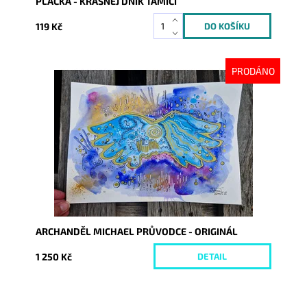
PLACKA - KRÁSNEJ DNÍK TAMÍCI
119 Kč
PRODÁNO
Dostupnost:
Vyprodáno
Kód:
10269
ARCHANDĚL MICHAEL PRŮVODCE - ORIGINÁL
1 250 Kč
DETAIL