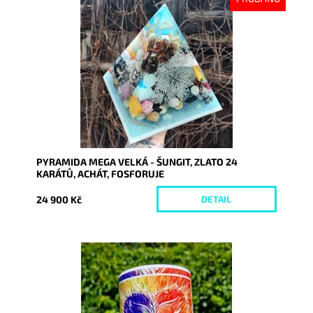
Dostupnost:
Vyprodáno
Kód:
8363
PYRAMIDA MEGA VELKÁ - ŠUNGIT, ZLATO 24
KARÁTŮ, ACHÁT, FOSFORUJE
24 900 Kč
DETAIL
Dostupnost:
Skladem
Kód:
10261