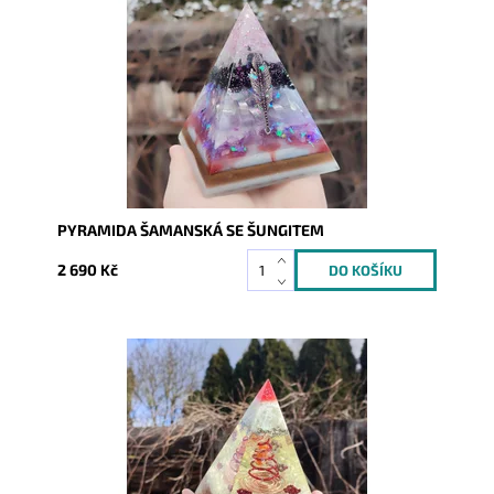
Dostupnost:
Skladem
Kód:
8042
PYRAMIDA ŠAMANSKÁ SE ŠUNGITEM
2 690 Kč
Dostupnost:
Skladem
Kód:
8080