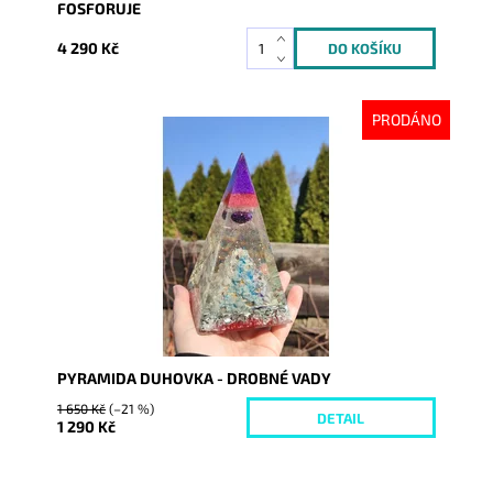
FOSFORUJE
4 290 Kč
PRODÁNO
Dostupnost:
Vyprodáno
Kód:
6249
PYRAMIDA DUHOVKA - DROBNÉ VADY
1 650 Kč
(–21 %)
DETAIL
1 290 Kč