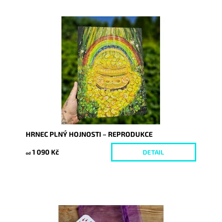
Dostupnost:
Skladem
Kód:
11027/REP/25
HRNEC PLNÝ HOJNOSTI – REPRODUKCE
1 090 Kč
DETAIL
od