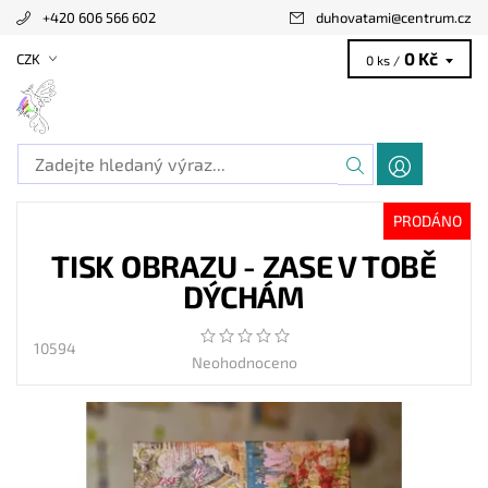
+420 606 566 602
duhovatami
@
centrum.cz
0 Kč
CZK
0 ks /
PRODÁNO
TISK OBRAZU - ZASE V TOBĚ
DÝCHÁM
10594
Neohodnoceno