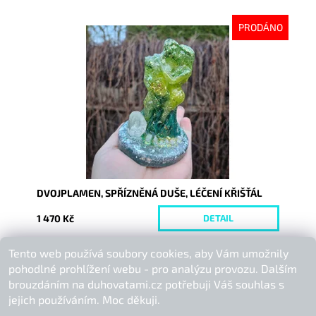
PRODÁNO
Dostupnost:
Vyprodáno
Kód:
10512
DVOJPLAMEN, SPŘÍZNĚNÁ DUŠE, LÉČENÍ KŘIŠŤÁL
1 470 Kč
DETAIL
Tento web používá soubory cookies, aby Vám umožnily
Buďte první, kdo napíše příspěvek k této položce.
pohodlné prohlížení webu - pro analýzu provozu. Dalším
Přidat komentář
brouzdáním na duhovatami.cz potřebuji Váš souhlas s
jejich používáním. Moc děkuji.