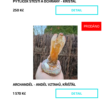
PYTLÍČEK ŠTĚSTÍ A OCHRANY - KŘIŠŤÁL
250 Kč
DETAIL
PRODÁNO
Dostupnost:
Vyprodáno
Kód:
10506
ARCHANDĚL - ANDĚL VZTAHŮ, KŘIŠŤÁL
1 570 Kč
DETAIL