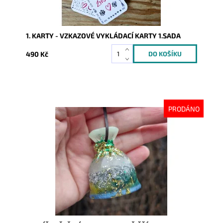
1. KARTY - VZKAZOVÉ VYKLÁDACÍ KARTY 1.SADA
490 Kč
PRODÁNO
Dostupnost:
Vyprodáno
Kód:
10489