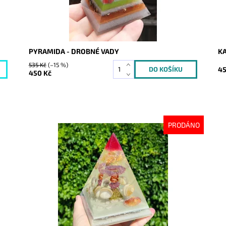
PYRAMIDA - DROBNÉ VADY
KA
535 Kč
(–15 %)
45
450 Kč
PRODÁNO
Dostupnost:
Vyprodáno
Do
Kód:
9186
Kó