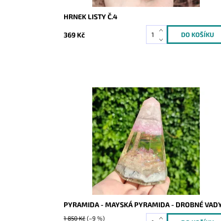
HRNEK LISTY Č.4
369 Kč
Dostupnost:
Skladem
Kód:
9202
PYRAMIDA - MAYSKÁ PYRAMIDA - DROBNÉ VAD
1 850 Kč
(–9 %)