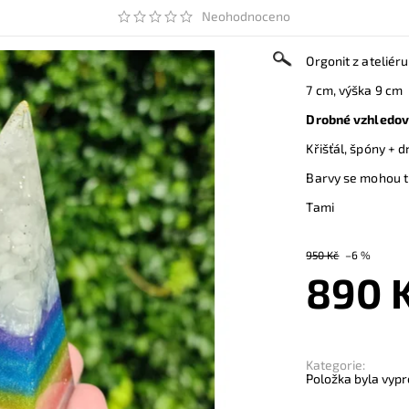
Neohodnoceno
Orgonit z ateliér
7 cm, výška 9 cm
Drobné vzhledové
Křišťál, špóny + 
Barvy se mohou tr
Tami
950 Kč
–6 %
890 
Kategorie:
Položka byla vypr