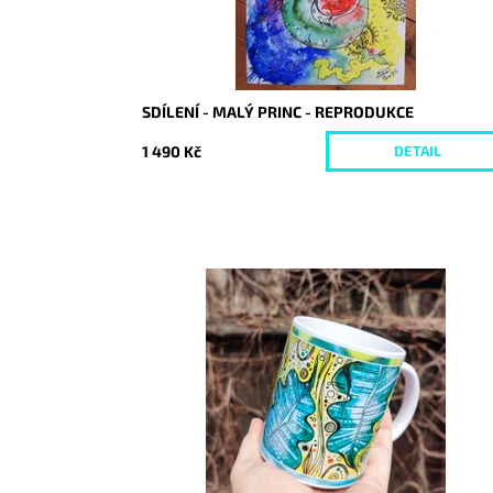
SDÍLENÍ - MALÝ PRINC - REPRODUKCE
1 490 Kč
DETAIL
Dostupnost:
Skladem
Kód:
8389