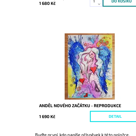
1 680 Kč
Dostupnost:
Skladem
Kód:
10121/REP/30
ANDĚL NOVÉHO ZAČÁTKU - REPRODUKCE
1 690 Kč
DETAIL
Buďte první, kdo napíše příspěvek k této položce.