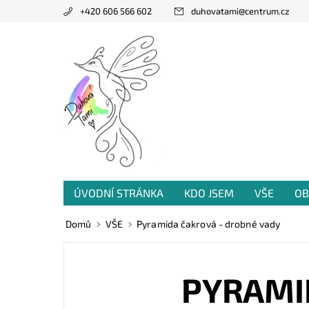
+420 606 566 602
duhovatami
@
centrum.cz
ÚVODNÍ STRÁNKA
KDO JSEM
VŠE
OB
PRODANÁ TVORBA
VZKAZY OD VÁS
Domů
VŠE
Pyramida čakrová - drobné vady
PYRAMI