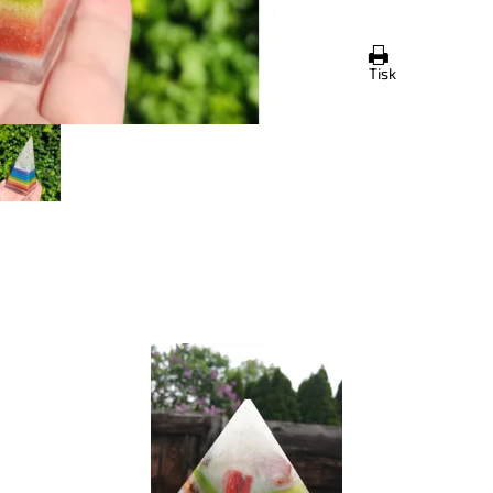
Tisk
Dostupnost:
Skladem
Do
Kód:
3717
Kó