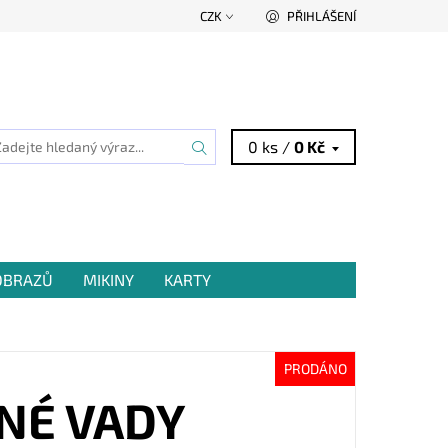
CZK
PŘIHLÁŠENÍ
0 ks /
0 Kč
 OBRAZŮ
MIKINY
KARTY
PRODÁNO
NÉ VADY