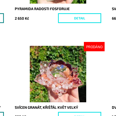
PYRAMIDA RADOSTI FOSFORUJE
SV
2 650 Kč
66
DETAIL
PRODÁNO
Dostupnost:
Vyprodáno
Do
Kód:
9233
Kó
Y
SVÍCEN GRANÁT, KŘIŠŤÁL KVĚT VELKÝ
D