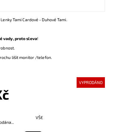
u Lenky Tami Cardové - Duhové Tami.
 vady, proto sleva
!
drobnost.
ochu lišit monitor /telefon.
VYPRODÁNO
Kč
VŠE
odána...