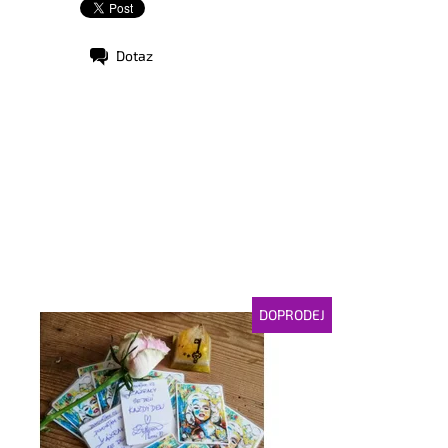
Dotaz
DOPRODEJ
stupnost:
Vyprodáno
d:
3228