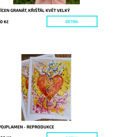
ÍCEN GRANÁT, KŘIŠŤÁL KVĚT VELKÝ
0 Kč
DETAIL
stupnost:
Skladem
d:
9834/REP/30
VOJPLAMEN - REPRODUKCE