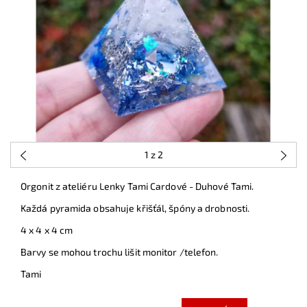
1
z 2
Orgonit z ateliéru Lenky Tami Cardové - Duhové Tami.
Každá pyramida obsahuje křišťál, špóny a drobnosti.
4 x 4 x 4 cm
Barvy se mohou trochu lišit monitor /telefon.
Tami