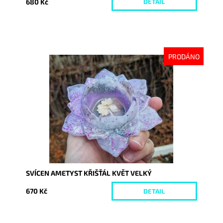
680 Kč
DETAIL
PRODÁNO
Dostupnost:
Vyprodáno
Kód:
10015
SVÍCEN AMETYST KŘIŠŤÁL KVĚT VELKÝ
670 Kč
DETAIL