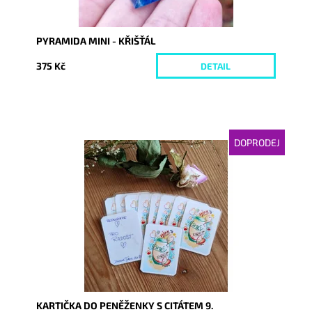
PYRAMIDA MINI - KŘIŠŤÁL
375 Kč
DETAIL
DOPRODEJ
Dostupnost:
Momentálně nedostupné
Kód:
6338
KARTIČKA DO PENĚŽENKY S CITÁTEM 9.