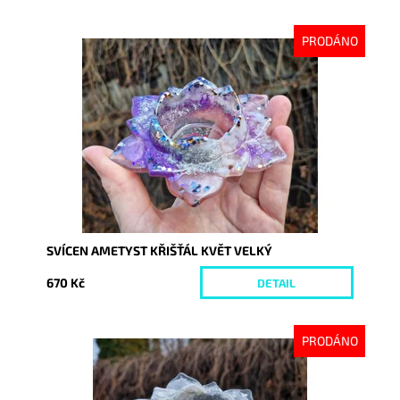
PRODÁNO
Dostupnost:
Vyprodáno
Kód:
10016
SVÍCEN AMETYST KŘIŠŤÁL KVĚT VELKÝ
670 Kč
DETAIL
PRODÁNO
Dostupnost:
Vyprodáno
Kód:
10028