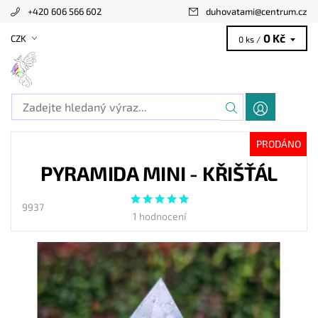
+420 606 566 602
duhovatami
@
centrum.cz
0 Kč
CZK
0 ks /
PRODÁNO
PYRAMIDA MINI - KŘIŠŤÁL
9937
1 hodnocení