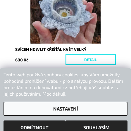
SVÍCEN HOWLIT KŘIŠŤÁL KVĚT VELKÝ
680 Kč
DETAIL
Tento web používá soubory cookies, aby Vám umožnily
Buďte první, kdo napíše příspěvek k této položce.
pohodlné prohlížení webu - pro analýzu provozu. Dalším
Přidat komentář
brouzdáním na duhovatami.cz potřebuji Váš souhlas s
jejich používáním. Moc děkuji.
NASTAVENÍ
2026 © Duhová Tami, všechna práva vyhrazena
Vytvořil Shoptet
ODMÍTNOUT
SOUHLASÍM