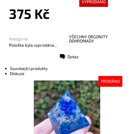
VYPRODÁNO
375 Kč
VŠECHNY ORGONITY
Kategorie:
DOHROMADY
Položka byla vyprodána...
Dotaz
Tisk
Související produkty
Diskuze
PRODÁNO
Dostupnost:
Vyprodáno
Kód:
9932