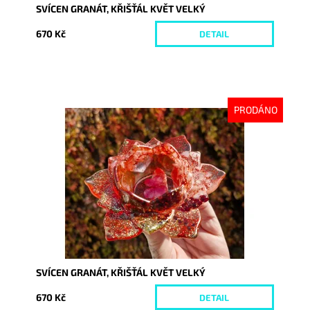
SVÍCEN GRANÁT, KŘIŠŤÁL KVĚT VELKÝ
670 Kč
DETAIL
PRODÁNO
Dostupnost:
Vyprodáno
Kód:
9966
SVÍCEN GRANÁT, KŘIŠŤÁL KVĚT VELKÝ
670 Kč
DETAIL