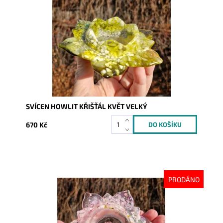
Dostupnost:
Skladem
Kód:
9982
SVÍCEN HOWLIT KŘIŠŤÁL KVĚT VELKÝ
670 Kč
PRODÁNO
Dostupnost:
Vyprodáno
Kód:
9984