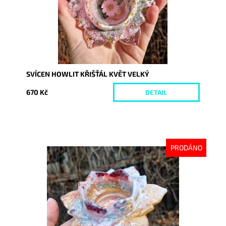
SVÍCEN HOWLIT KŘIŠŤÁL KVĚT VELKÝ
670 Kč
DETAIL
PRODÁNO
Dostupnost:
Vyprodáno
Kód:
9997