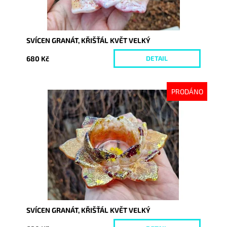
SVÍCEN GRANÁT, KŘIŠŤÁL KVĚT VELKÝ
680 Kč
DETAIL
PRODÁNO
Dostupnost:
Vyprodáno
Kód:
9998
SVÍCEN GRANÁT, KŘIŠŤÁL KVĚT VELKÝ