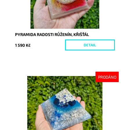
PYRAMIDA RADOSTI RŮŽENÍN, KŘIŠŤÁL
1 590 Kč
DETAIL
PRODÁNO
Dostupnost:
Vyprodáno
Kód:
10287