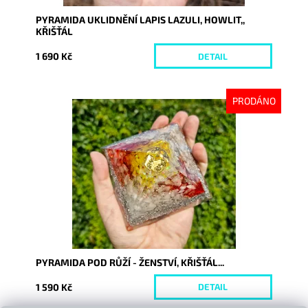
PYRAMIDA UKLIDNĚNÍ LAPIS LAZULI, HOWLIT,,
KŘIŠŤÁL
1 690 Kč
DETAIL
PRODÁNO
Dostupnost:
Vyprodáno
Kód:
10285
PYRAMIDA POD RŮŽÍ - ŽENSTVÍ, KŘIŠŤÁL...
1 590 Kč
DETAIL