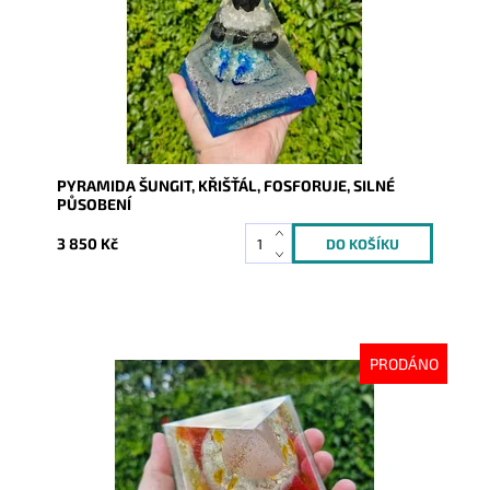
PYRAMIDA ŠUNGIT, KŘIŠŤÁL, FOSFORUJE, SILNÉ
PŮSOBENÍ
3 850 Kč
PRODÁNO
Dostupnost:
Vyprodáno
Kód:
10298