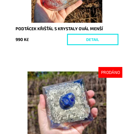
PODTÁCEK KŘIŠŤÁL S KRYSTALY OVÁL MENŠÍ
990 Kč
DETAIL
PRODÁNO
Dostupnost:
Vyprodáno
Kód:
10213