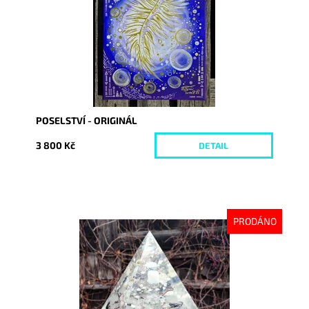
POSELSTVÍ - ORIGINÁL
3 800 Kč
DETAIL
PRODÁNO
Dostupnost:
Vyprodáno
Kód:
7789