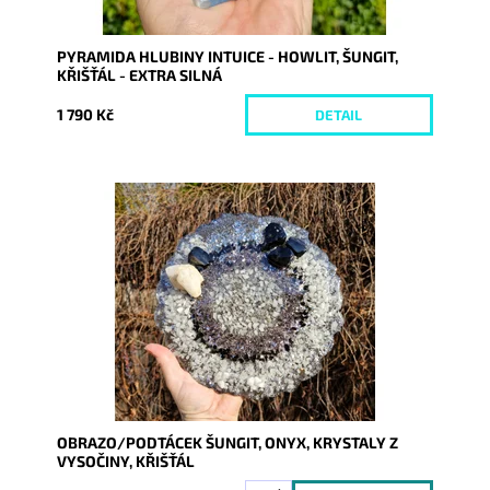
PYRAMIDA HLUBINY INTUICE - HOWLIT, ŠUNGIT,
KŘIŠŤÁL - EXTRA SILNÁ
1 790 Kč
DETAIL
Dostupnost:
Skladem
Kód:
10002
OBRAZO/PODTÁCEK ŠUNGIT, ONYX, KRYSTALY Z
VYSOČINY, KŘIŠŤÁL