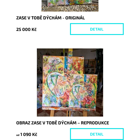
ZASE V TOBĚ DÝCHÁM - ORIGINÁL
25 000 Kč
DETAIL
Dostupnost:
Skladem
Kód:
10820/REP
OBRAZ ZASE V TOBĚ DÝCHÁM – REPRODUKCE
1 090 Kč
DETAIL
od