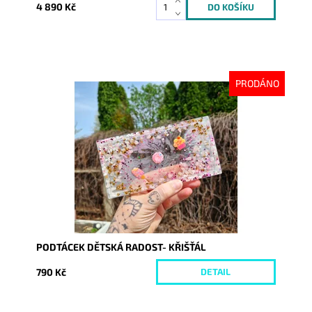
4 890 Kč
PRODÁNO
Dostupnost:
Vyprodáno
Kód:
10203
PODTÁCEK DĚTSKÁ RADOST- KŘIŠŤÁL
790 Kč
DETAIL