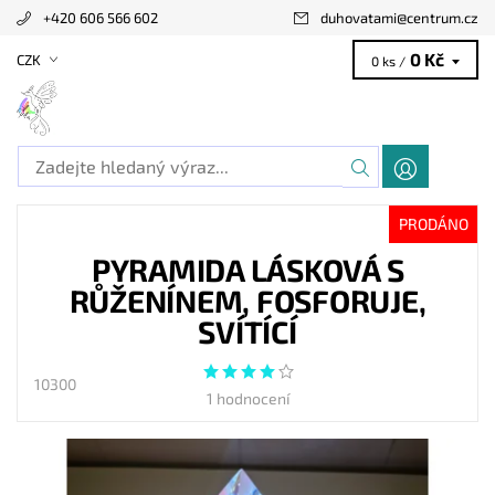
+420 606 566 602
duhovatami
@
centrum.cz
0 Kč
CZK
0 ks /
PRODÁNO
PYRAMIDA LÁSKOVÁ S
RŮŽENÍNEM, FOSFORUJE,
SVÍTÍCÍ
10300
1 hodnocení