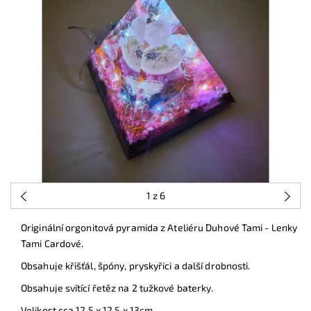
1
z 6
Originální orgonitová pyramida z Ateliéru Duhové Tami - Lenky
Tami Cardové.
Obsahuje křišťál, špóny, pryskyřici a další drobnosti.
Obsahuje svítící řetěz na 2 tužkové baterky.
Velikost cca 12,5 x 12,5 x 13cm