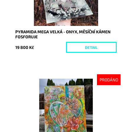
PYRAMIDA MEGA VELKÁ - ONYX, MĚSÍČNÍ KÁMEN
FOSFORUJE
19 800 Kč
DETAIL
PRODÁNO
Dostupnost:
Vyprodáno
Kód:
10161