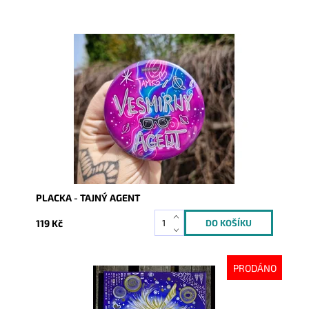
Dostupnost:
Skladem
Kód:
10199
PLACKA - TAJNÝ AGENT
119 Kč
PRODÁNO
Dostupnost:
Vyprodáno
Kód:
10280