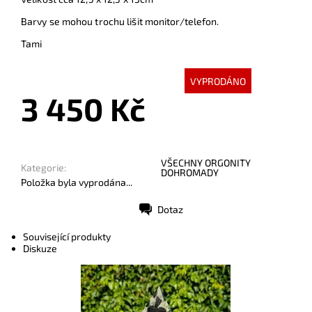
Barvy se mohou trochu lišit monitor/telefon.
Tami
VYPRODÁNO
3 450 Kč
VŠECHNY ORGONITY
Kategorie:
DOHROMADY
Položka byla vyprodána...
Dotaz
Tisk
Související produkty
Diskuze
Dostupnost:
Skladem
Kód:
10299