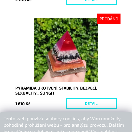
PRODÁNO
Dostupnost:
Vyprodáno
Kód:
9198
PYRAMIDA UKOTVENÍ, STABILITY, BEZPEČÍ,
SEXUALITY... ŠUNGIT
1 610 Kč
DETAIL
Tento web používá soubory cookies, aby Vám umožnily
Buďte první, kdo napíše příspěvek k této položce.
pohodlné prohlížení webu - pro analýzu provozu. Dalším
Přidat komentář
brouzdáním na duhovatami.cz potřebuji Váš souhlas s