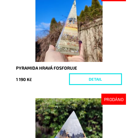
Dostupnost:
Vyprodáno
Kód:
8360
PYRAMIDA HRAVÁ FOSFORUJE
1 190 Kč
DETAIL
PRODÁNO
Dostupnost:
Vyprodáno
Kód:
8680