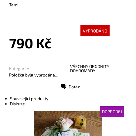
Tami
VYPRODÁNO
790 Kč
VŠECHNY ORGONITY
Kategorie:
DOHROMADY
Položka byla vyprodána...
Dotaz
Tisk
Související produkty
Diskuze
DOPRODEJ
Dostupnost:
Vyprodáno
Kód:
3228