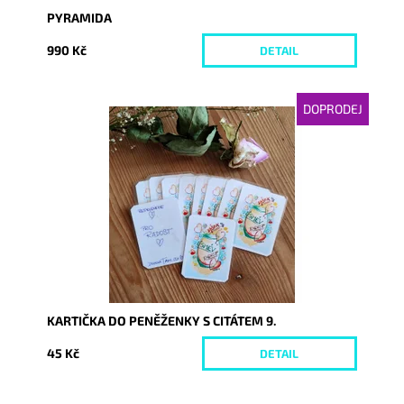
PYRAMIDA
990 Kč
DETAIL
DOPRODEJ
Dostupnost:
Momentálně nedostupné
Kód:
6338
KARTIČKA DO PENĚŽENKY S CITÁTEM 9.
45 Kč
DETAIL