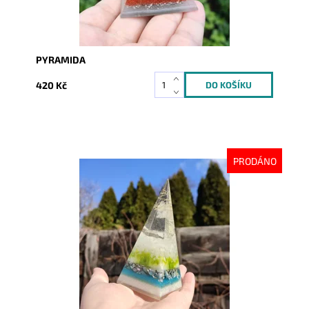
PYRAMIDA
420 Kč
PRODÁNO
Dostupnost:
Vyprodáno
Kód:
6081