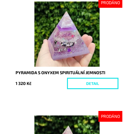
PRODÁNO
Dostupnost:
Vyprodáno
Kód:
8752
PYRAMIDA S ONYXEM SPIRITUÁLNÍ JEMNOSTI
1 320 Kč
DETAIL
PRODÁNO
Dostupnost:
Vyprodáno
Kód:
8756