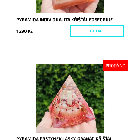
PYRAMIDA INDIVIDUALITA KŘIŠŤÁL FOSFORUJE
1 290 Kč
DETAIL
PRODÁNO
Dostupnost:
Vyprodáno
Kód:
9047
PYRAMIDA PRSTÝNEK LÁSKY, GRANÁT, KŘIŠŤÁL