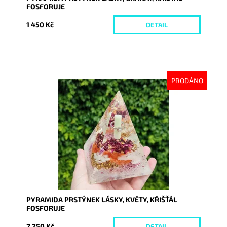
FOSFORUJE
1 450 Kč
DETAIL
PRODÁNO
Dostupnost:
Vyprodáno
Kód:
9048
PYRAMIDA PRSTÝNEK LÁSKY, KVĚTY, KŘIŠŤÁL
FOSFORUJE
2 250 Kč
DETAIL