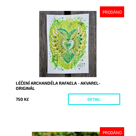
PRODÁNO
Dostupnost:
Vyprodáno
Kód:
10241
LÉČENÍ ARCHANDĚLA RAFAELA - AKVAREL-
ORIGINÁL
750 Kč
DETAIL
PRODÁNO