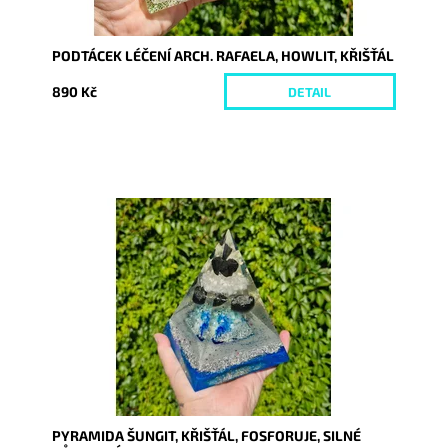
PODTÁCEK LÉČENÍ ARCH. RAFAELA, HOWLIT, KŘIŠŤÁL
890 Kč
DETAIL
Dostupnost:
Skladem
Kód:
10299
PYRAMIDA ŠUNGIT, KŘIŠŤÁL, FOSFORUJE, SILNÉ