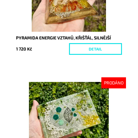
PYRAMIDA ENERGIE VZTAHŮ, KŘIŠŤÁL, SILNĚJŠÍ
1 720 Kč
DETAIL
PRODÁNO
Dostupnost:
Vyprodáno
Kód:
10316