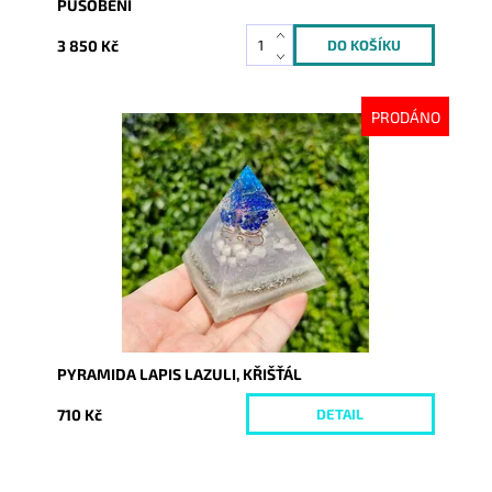
PŮSOBENÍ
3 850 Kč
PRODÁNO
Dostupnost:
Vyprodáno
Kód:
10286
PYRAMIDA LAPIS LAZULI, KŘIŠŤÁL
710 Kč
DETAIL