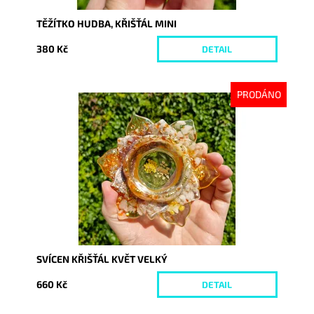
TĚŽÍTKO HUDBA, KŘIŠŤÁL MINI
380 Kč
DETAIL
PRODÁNO
Dostupnost:
Vyprodáno
Kód:
10306
SVÍCEN KŘIŠŤÁL KVĚT VELKÝ
660 Kč
DETAIL