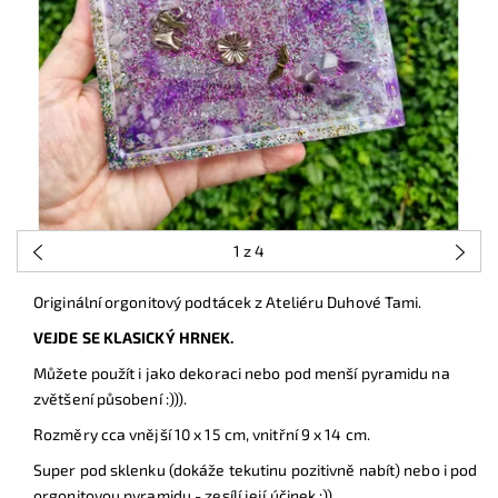
1
z 4
Originální orgonitový podtácek z Ateliéru Duhové Tami.
VEJDE SE KLASICKÝ HRNEK.
Můžete použít i jako dekoraci nebo pod menší pyramidu na
zvětšení působení :))).
Rozměry cca vnější 10 x 15 cm, vnitřní 9 x 14 cm.
Super pod sklenku (dokáže tekutinu pozitivně nabít) nebo i pod
orgonitovou pyramidu - zesílí její účinek :)).