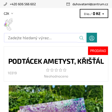
+420 606 566 602
duhovatami
@
centrum.cz
0 Kč
CZK
0 ks /
PRODÁNO
PODTÁCEK AMETYST, KŘIŠŤÁL
10319
Neohodnoceno