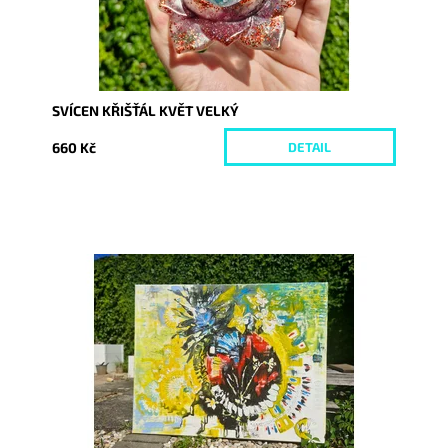
SVÍCEN KŘIŠŤÁL KVĚT VELKÝ
660 Kč
DETAIL
Dostupnost:
Skladem
Kód:
10290