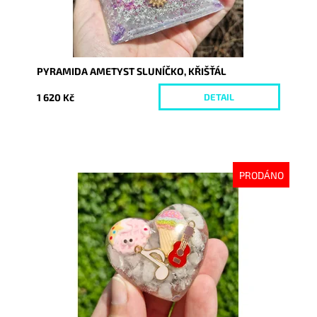
PYRAMIDA AMETYST SLUNÍČKO, KŘIŠŤÁL
1 620 Kč
DETAIL
PRODÁNO
Dostupnost:
Vyprodáno
Kód:
10314