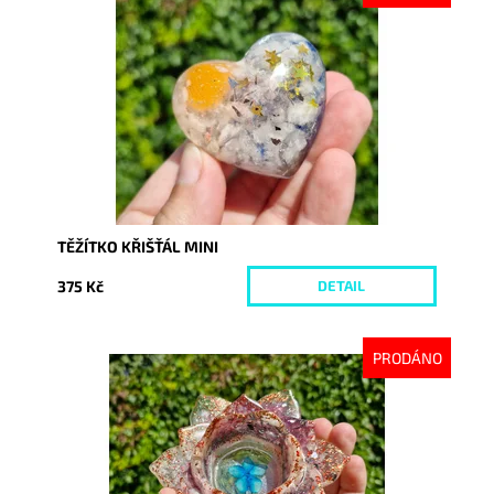
Dostupnost:
Vyprodáno
Kód:
10310
TĚŽÍTKO KŘIŠŤÁL MINI
375 Kč
DETAIL
PRODÁNO
Dostupnost:
Vyprodáno
Kód:
10307