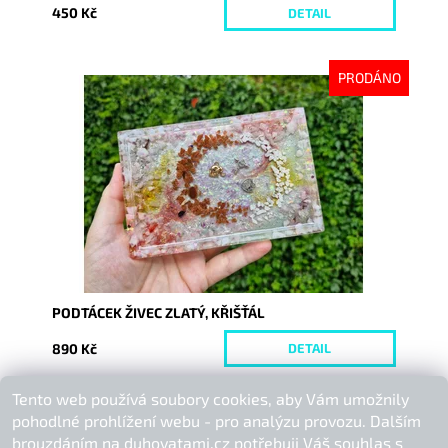
450 Kč
DETAIL
PRODÁNO
Dostupnost:
Vyprodáno
Kód:
10322
PODTÁCEK ŽIVEC ZLATÝ, KŘIŠŤÁL
890 Kč
DETAIL
Tento web používá soubory cookies, aby Vám umožnily
Buďte první, kdo napíše příspěvek k této položce.
pohodlné prohlížení webu - pro analýzu provozu. Dalším
Přidat komentář
brouzdáním na duhovatami.cz potřebuji Váš souhlas s