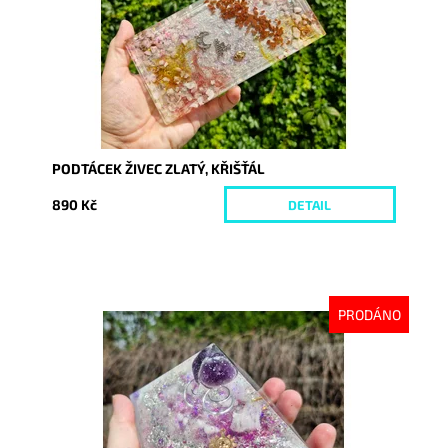
PODTÁCEK ŽIVEC ZLATÝ, KŘIŠŤÁL
890 Kč
DETAIL
PRODÁNO
Dostupnost:
Vyprodáno
Kód:
10230