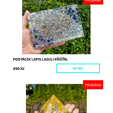
PRODÁNO
Dostupnost:
Vyprodáno
Kód:
10317
PODTÁCEK LAPIS LAZULI KŘIŠŤÁL
890 Kč
DETAIL
PRODÁNO
Dostupnost:
Vyprodáno
Kód:
10228