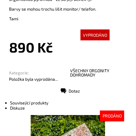
Barvy se mohou trochu lišit monitor/ telefon.
Tami
VYPRODÁNO
890 Kč
VŠECHNY ORGONITY
Kategorie:
DOHROMADY
Položka byla vyprodána...
Dotaz
Tisk
Související produkty
Diskuze
PRODÁNO
Dostupnost:
Vyprodáno
Kód:
10318