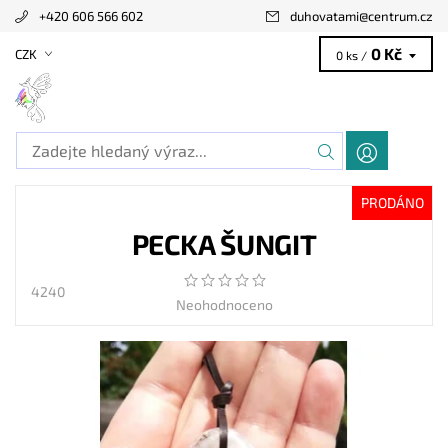
+420 606 566 602
duhovatami
@
centrum.cz
0 Kč
CZK
0 ks /
PRODÁNO
PECKA ŠUNGIT
4240
Neohodnoceno