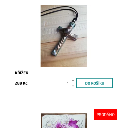
Dostupnost:
Skladem
Kód:
2120
KŘÍŽEK
289 Kč
PRODÁNO
Dostupnost:
Vyprodáno