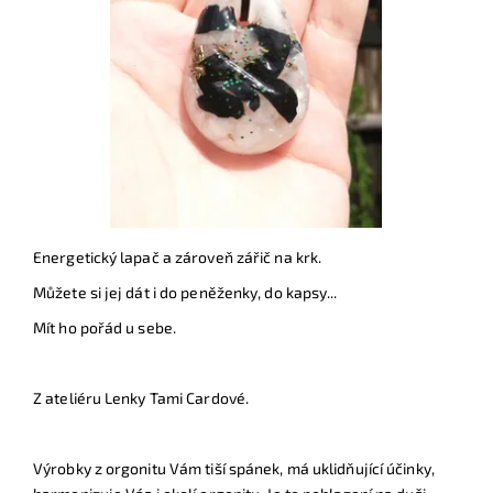
Energetický lapač a zároveň zářič na krk.
Můžete si jej dát i do peněženky, do kapsy...
Mít ho pořád u sebe.
Z ateliéru Lenky Tami Cardové.
Výrobky z orgonitu Vám tiší spánek, má uklidňující účinky,