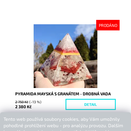
PRODÁNO
Dostupnost:
Vyprodáno
Kód:
6077
PYRAMIDA MAYSKÁ S GRANÁTEM - DROBNÁ VADA
2 750 Kč
(–13 %)
DETAIL
2 380 Kč
Tento web používá soubory cookies, aby Vám umožnily
Buďte první, kdo napíše příspěvek k této položce.
pohodlné prohlížení webu - pro analýzu provozu. Dalším
Přidat komentář