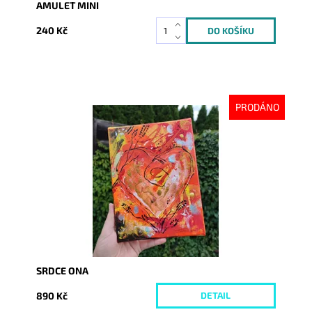
AMULET MINI
240 Kč
PRODÁNO
Dostupnost:
Vyprodáno
Kód:
4721
SRDCE ONA
890 Kč
DETAIL