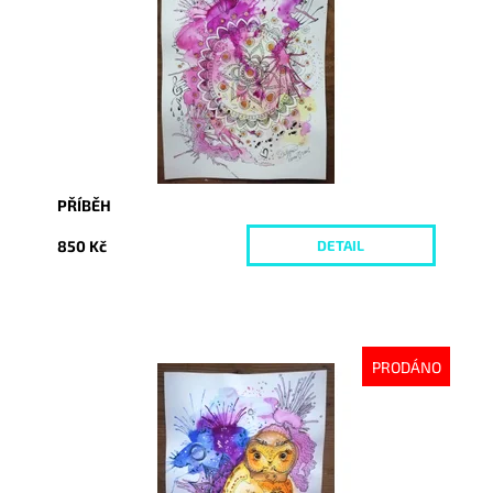
Kód:
2381
PŘÍBĚH
850 Kč
DETAIL
PRODÁNO
Dostupnost:
Vyprodáno
Kód:
2387