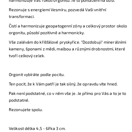
harmonizuje Vás i okolí orgonitu. Je to pohlazení na duši.
Rezonuje s energiemi Vesmíru, pozvedá Vaši vnitřní
transformaci.
Čistí a harmonizuje geopatogenní zóny a celkový prostor okolo
orgonitu, působí pozitivně a harmonicky.
Vše zalévám do křišťálové pryskyřice. "Dozdobuji" minerálními
kameny, šponami z mědi, malbou a různými drobnostmi, které
tvoří celkový celek.
Orgonit vybíráte podle pocitu.
Ten pocit, že k Vám patří je tak silný, že opravdu víte hned.
Pak není podstatné, co v něm vše je. Je přímo pro Vás a to je to
podstatné.
Rezonujete spolu.
Velikost délka 4,5 - šířka 3 cm.