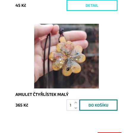
45 Kč
DETAIL
Dostupnost:
Skladem
Kód:
5455
AMULET ČTYŘLÍSTEK MALÝ
365 Kč