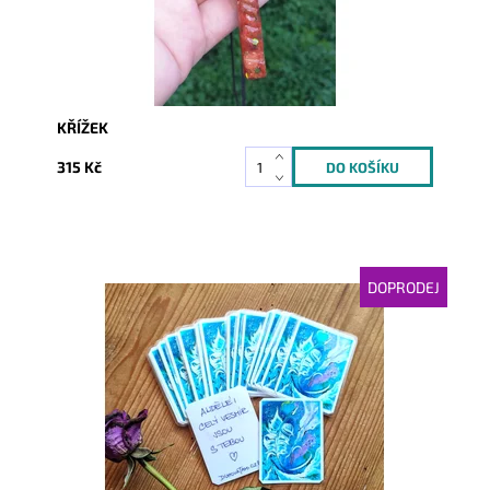
KŘÍŽEK
315 Kč
DOPRODEJ
Dostupnost:
Momentálně nedostupné
Kód:
5188