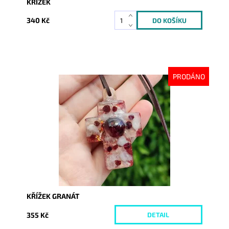
KŘÍŽEK
340 Kč
PRODÁNO
Dostupnost:
Vyprodáno
Kód:
7257
KŘÍŽEK GRANÁT
355 Kč
DETAIL