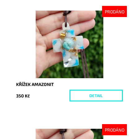
PRODÁNO
Dostupnost:
Vyprodáno
Kód:
7258
KŘÍŽEK AMAZONIT
350 Kč
DETAIL
PRODÁNO