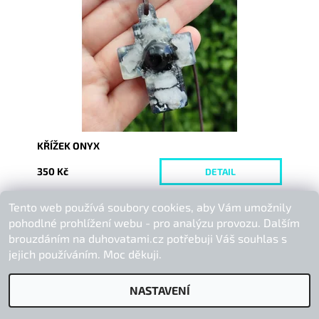
Dostupnost:
Vyprodáno
Kód:
7259
KŘÍŽEK ONYX
350 Kč
DETAIL
Tento web používá soubory cookies, aby Vám umožnily
Buďte první, kdo napíše příspěvek k této položce.
pohodlné prohlížení webu - pro analýzu provozu. Dalším
Přidat komentář
brouzdáním na duhovatami.cz potřebuji Váš souhlas s
jejich používáním. Moc děkuji.
NASTAVENÍ
2026 © Duhová Tami, všechna práva vyhrazena