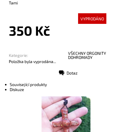
Tami
VYPRODÁNO
350 Kč
VŠECHNY ORGONITY
Kategorie:
DOHROMADY
Položka byla vyprodána...
Dotaz
Tisk
Související produkty
Diskuze
Dostupnost:
Skladem
Kód:
4215