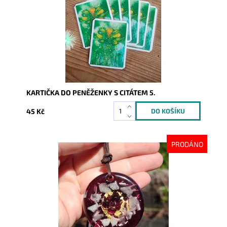
KARTIČKA DO PENĚŽENKY S CITÁTEM 5.
45 Kč
PRODÁNO
Dostupnost:
Vyprodáno
Kód:
6623