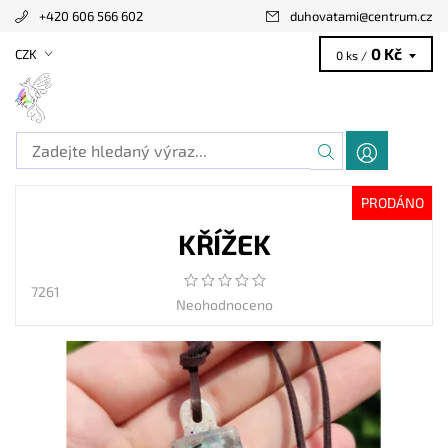
+420 606 566 602
duhovatami
@
centrum.cz
0 Kč
CZK
0 ks /
PRODÁNO
KŘÍŽEK
7261
Neohodnoceno