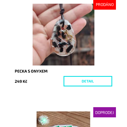
PRODÁNO
Dostupnost:
Vyprodáno
Kód:
5458
PECKA S ONYXEM
249 Kč
DETAIL
DOPRODEJ
Dostupnost:
Skladem
Kód:
5860