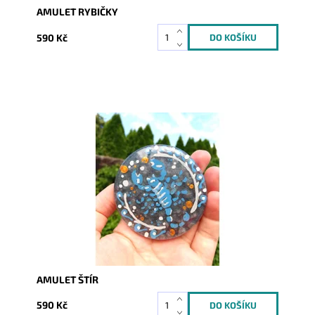
AMULET RYBIČKY
590 Kč
Dostupnost:
Skladem
Kód:
4444
AMULET ŠTÍR
590 Kč