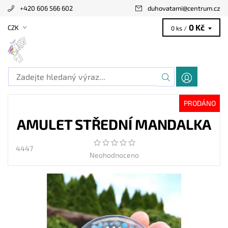
+420 606 566 602
duhovatami
@
centrum.cz
0 Kč
CZK
0 ks /
PRODÁNO
AMULET STŘEDNÍ MANDALKA
4447
Neohodnoceno