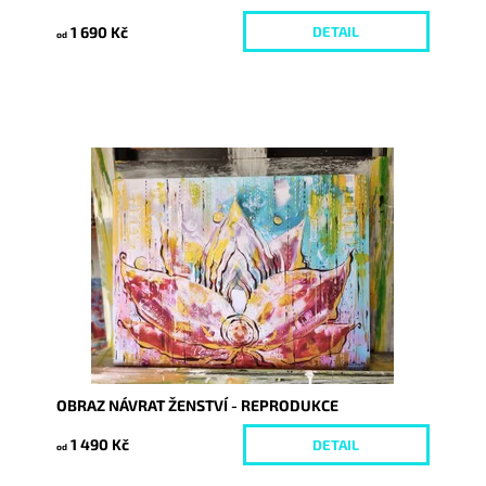
1 690 Kč
DETAIL
od
Dostupnost:
Skladem
Kód:
9327/30/REP
OBRAZ NÁVRAT ŽENSTVÍ - REPRODUKCE
1 490 Kč
DETAIL
od