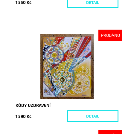
1 550 Kč
DETAIL
PRODÁNO
Dostupnost:
Vyprodáno
Kód:
4532
KÓDY UZDRAVENÍ
1 590 Kč
DETAIL