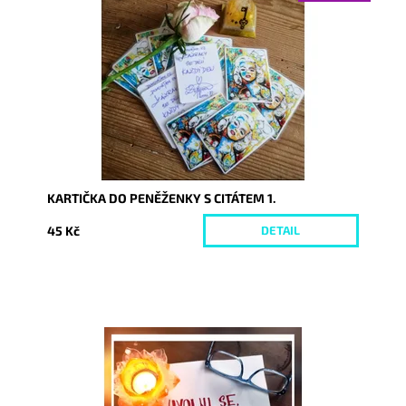
Dostupnost:
Vyprodáno
Kód:
3228
KARTIČKA DO PENĚŽENKY S CITÁTEM 1.
45 Kč
DETAIL
Dostupnost:
Skladem
Kód:
1331/50