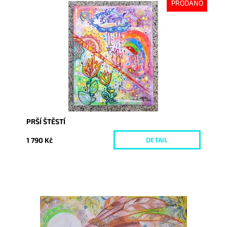
PRODÁNO
Dostupnost:
Vyprodáno
Kód:
4553
PRŠÍ ŠTĚSTÍ
1 790 Kč
DETAIL
Dostupnost:
Skladem
Kód:
5890/30