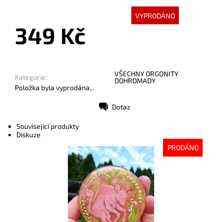
VYPRODÁNO
349 Kč
VŠECHNY ORGONITY
Kategorie:
DOHROMADY
Položka byla vyprodána...
Dotaz
Tisk
Související produkty
Diskuze
PRODÁNO
Dostupnost:
Vyprodáno
Kód:
4443