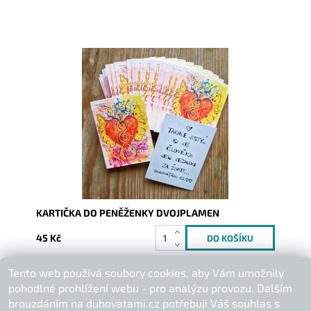
Dostupnost:
Skladem
Kód:
9924
KARTIČKA DO PENĚŽENKY DVOJPLAMEN
45 Kč
Tento web používá soubory cookies, aby Vám umožnily
Buďte první, kdo napíše příspěvek k této položce.
pohodlné prohlížení webu - pro analýzu provozu. Dalším
Přidat komentář
brouzdáním na duhovatami.cz potřebuji Váš souhlas s