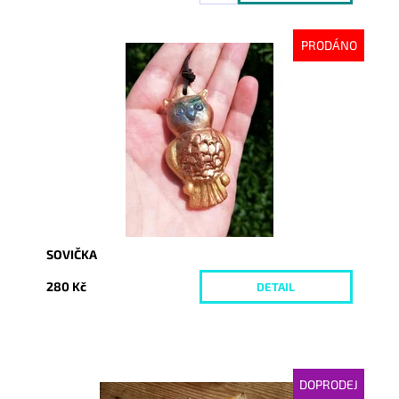
PRODÁNO
Dostupnost:
Vyprodáno
Kód:
4425
SOVIČKA
280 Kč
DETAIL
DOPRODEJ