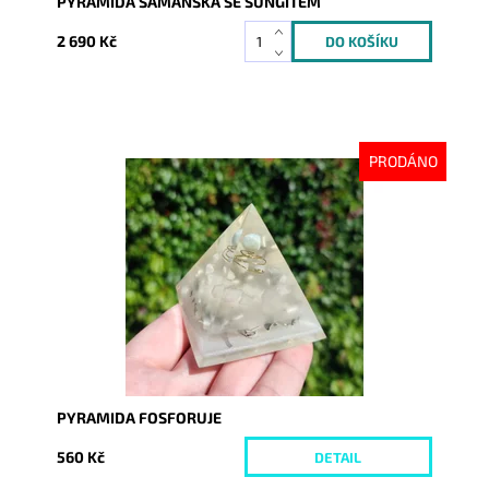
PYRAMIDA ŠAMANSKÁ SE ŠUNGITEM
2 690 Kč
PRODÁNO
Dostupnost:
Vyprodáno
Kód:
9246
PYRAMIDA FOSFORUJE
560 Kč
DETAIL