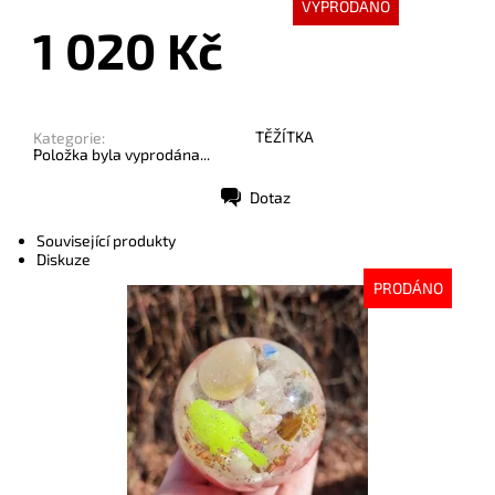
VYPRODÁNO
1 020 Kč
TĚŽÍTKA
Kategorie:
Položka byla vyprodána...
Dotaz
Tisk
Související produkty
Diskuze
PRODÁNO
Dostupnost:
Vyprodáno
Kód:
9251