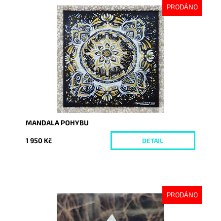
PRODÁNO
Dostupnost:
Vyprodáno
Kód:
8019
MANDALA POHYBU
1 950 Kč
DETAIL
PRODÁNO
Dostupnost:
Vyprodáno
Kód:
8044