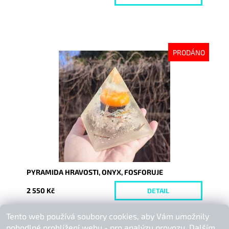
PRODÁNO
Dostupnost:
Vyprodáno
Kód:
9332
PYRAMIDA HRAVOSTI, ONYX, FOSFORUJE
2 550 Kč
DETAIL
Tento web používá soubory cookies, aby Vám umožnily
Buďte první, kdo napíše příspěvek k této položce.
pohodlné prohlížení webu - pro analýzu provozu. Dalším