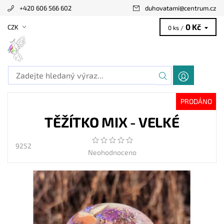
+420 606 566 602
duhovatami
@
centrum.cz
0 Kč
CZK
0 ks /
PRODÁNO
TĚŽÍTKO MIX - VELKÉ
9252
Neohodnoceno