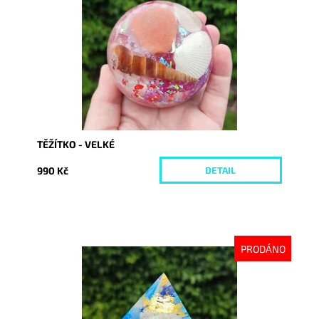
Dostupnost:
Vyprodáno
Kód:
8677
TĚŽÍTKO - VELKÉ
990 Kč
DETAIL
PRODÁNO
Dostupnost:
Vyprodáno
Kód:
8727