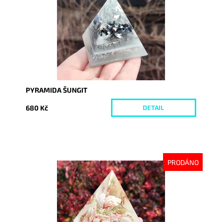
PYRAMIDA ŠUNGIT
680 Kč
DETAIL
PRODÁNO
Dostupnost:
Vyprodáno
Kód:
9248