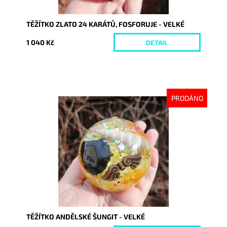
TĚŽÍTKO ZLATO 24 KARÁTŮ, FOSFORUJE - VELKÉ
1 040 Kč
DETAIL
PRODÁNO
Dostupnost:
Vyprodáno
Kód:
8050
TĚŽÍTKO ANDĚLSKÉ ŠUNGIT - VELKÉ