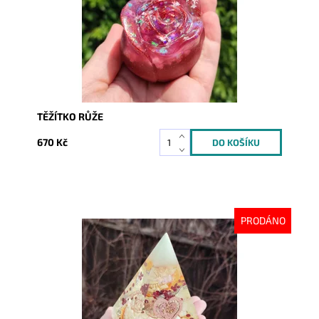
TĚŽÍTKO RŮŽE
670 Kč
PRODÁNO
Dostupnost:
Vyprodáno
Kód:
8368