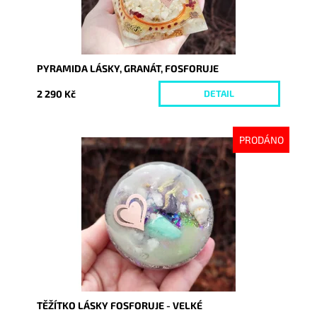
PYRAMIDA LÁSKY, GRANÁT, FOSFORUJE
2 290 Kč
DETAIL
PRODÁNO
Dostupnost:
Vyprodáno
Kód:
9271
TĚŽÍTKO LÁSKY FOSFORUJE - VELKÉ