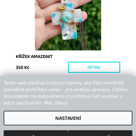
Kód:
7258
KŘÍŽEK AMAZONIT
350 Kč
DETAIL
Tento web používá soubory cookies, aby Vám umožnily
Buďte první, kdo napíše příspěvek k této položce.
pohodlné prohlížení webu - pro analýzu provozu. Dalším
Přidat komentář
brouzdáním na duhovatami.cz potřebuji Váš souhlas s
jejich používáním. Moc děkuji.
NASTAVENÍ
2026 © Duhová Tami, všechna práva vyhrazena
Vytvořil Shoptet