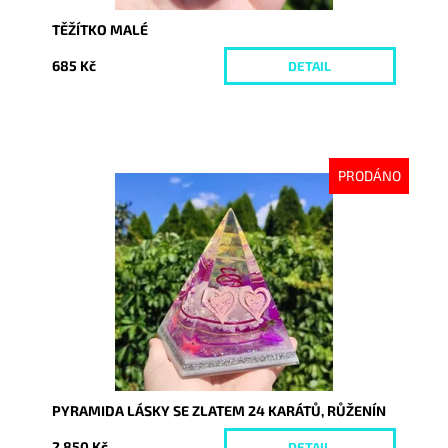
TĚŽÍTKO MALÉ
685 Kč
DETAIL
PRODÁNO
Dostupnost:
Vyprodáno
Kód:
7071
PYRAMIDA LÁSKY SE ZLATEM 24 KARÁTŮ, RŮŽENÍN
2 850 Kč
DETAIL