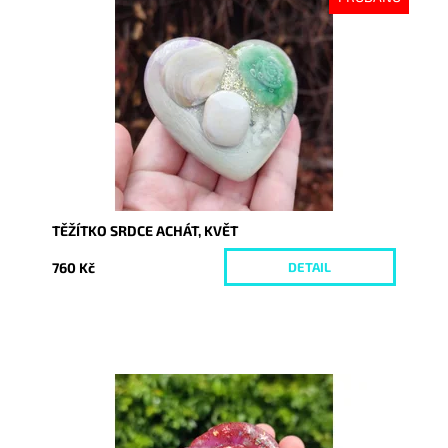
Dostupnost:
Vyprodáno
Kód:
9269
TĚŽÍTKO SRDCE ACHÁT, KVĚT
760 Kč
DETAIL
Dostupnost:
Skladem
Kód:
7169