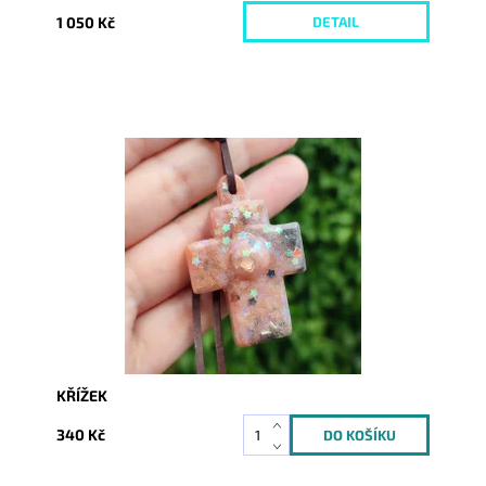
1 050 Kč
DETAIL
Dostupnost:
Skladem
Kód:
7256
KŘÍŽEK
340 Kč