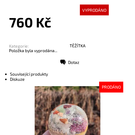
VYPRODÁNO
760 Kč
TĚŽÍTKA
Kategorie:
Položka byla vyprodána...
Dotaz
Tisk
Související produkty
Diskuze
PRODÁNO
Dostupnost:
Vyprodáno
Kód:
9253