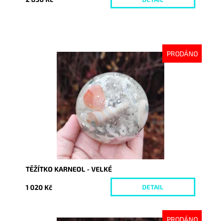
PRODÁNO
Dostupnost:
Vyprodáno
Kód:
9268
TĚŽÍTKO KARNEOL - VELKÉ
1 020 Kč
DETAIL
PRODÁNO