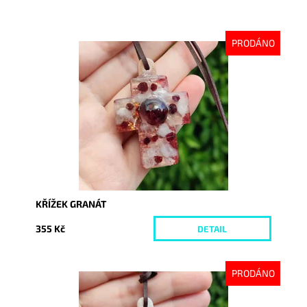
PRODÁNO
Dostupnost:
Vyprodáno
Kód:
7257
KŘÍŽEK GRANÁT
355 Kč
DETAIL
PRODÁNO
Dostupnost:
Vyprodáno