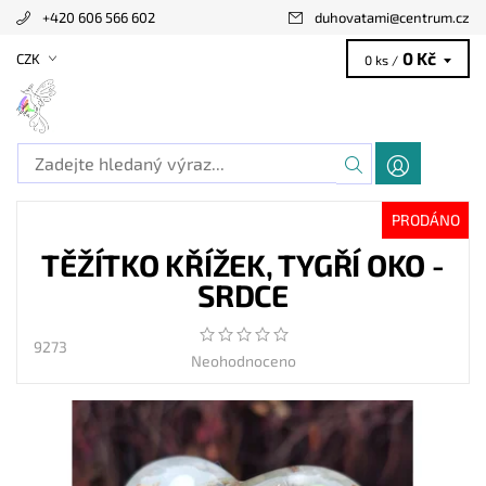
+420 606 566 602
duhovatami
@
centrum.cz
0 Kč
CZK
0 ks /
PRODÁNO
TĚŽÍTKO KŘÍŽEK, TYGŘÍ OKO -
SRDCE
9273
Neohodnoceno