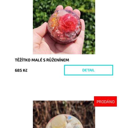
Dostupnost:
Vyprodáno
Kód:
7067
TĚŽÍTKO MALÉ S RŮŽENÍNEM
685 Kč
DETAIL
PRODÁNO
Dostupnost:
Vyprodáno
Kód:
9251