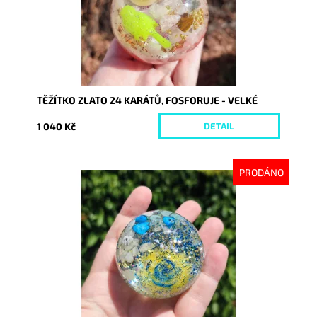
TĚŽÍTKO ZLATO 24 KARÁTŮ, FOSFORUJE - VELKÉ
1 040 Kč
DETAIL
PRODÁNO
Dostupnost:
Vyprodáno
Kód:
7069