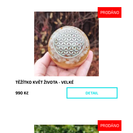
PRODÁNO
Dostupnost:
Vyprodáno
Kód:
9270
TĚŽÍTKO KVĚT ŽIVOTA - VELKÉ
990 Kč
DETAIL
PRODÁNO