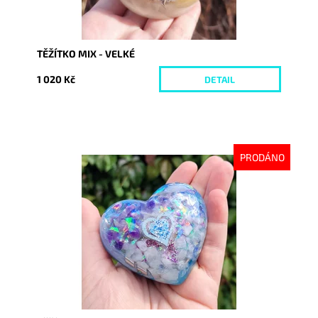
TĚŽÍTKO MIX - VELKÉ
1 020 Kč
DETAIL
PRODÁNO
Dostupnost:
Vyprodáno
Kód:
7416