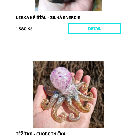
LEBKA KŘIŠŤÁL - SILNÁ ENERGIE
1 580 Kč
DETAIL
Dostupnost:
Skladem
Kód:
10138
TĚŽÍTKO - CHOBOTNIČKA