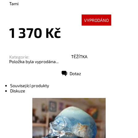
Tami
VYPRODÁNO
1 370 Kč
TĚŽÍTKA
Kategorie:
Položka byla vyprodána...
Dotaz
Tisk
Související produkty
Diskuze
Dostupnost:
Skladem
Kód:
10622