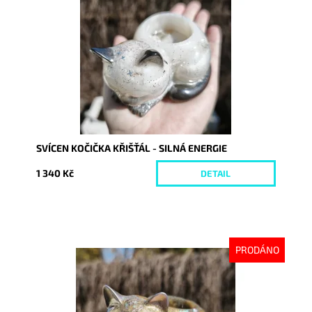
Dostupnost:
Vyprodáno
Kód:
10625
SVÍCEN KOČIČKA KŘIŠŤÁL - SILNÁ ENERGIE
1 340 Kč
DETAIL
PRODÁNO
Dostupnost:
Vyprodáno
Kód:
10626