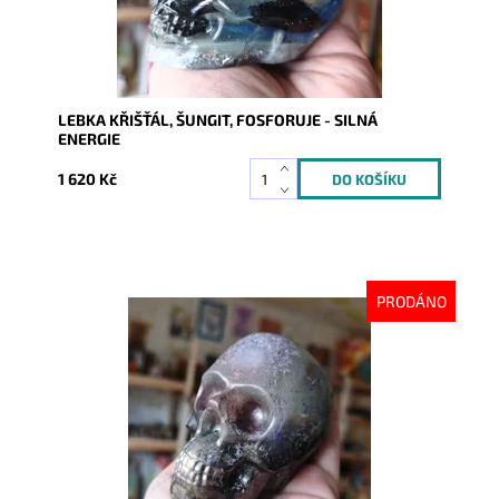
LEBKA KŘIŠŤÁL, ŠUNGIT, FOSFORUJE - SILNÁ
ENERGIE
1 620 Kč
PRODÁNO
Dostupnost:
Vyprodáno
Kód:
10621