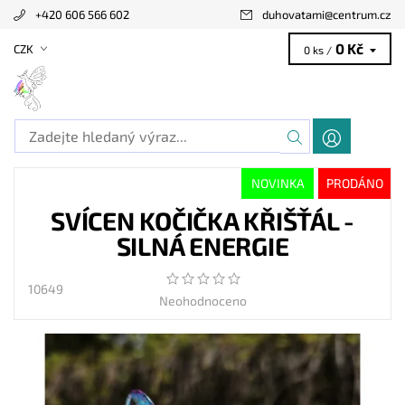
+420 606 566 602
duhovatami
@
centrum.cz
0 Kč
CZK
0 ks /
NOVINKA
PRODÁNO
SVÍCEN KOČIČKA KŘIŠŤÁL -
SILNÁ ENERGIE
10649
Neohodnoceno