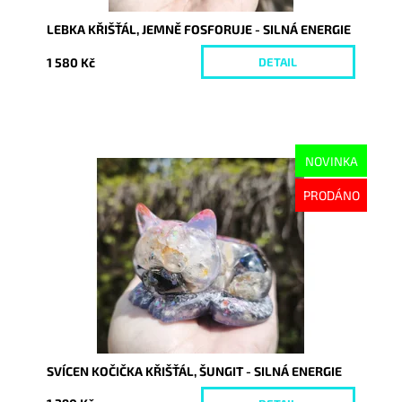
LEBKA KŘIŠŤÁL, JEMNĚ FOSFORUJE - SILNÁ ENERGIE
1 580 Kč
DETAIL
NOVINKA
Dostupnost:
Vyprodáno
PRODÁNO
Kód:
10650
SVÍCEN KOČIČKA KŘIŠŤÁL, ŠUNGIT - SILNÁ ENERGIE