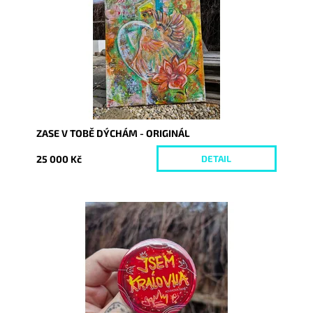
Kód:
10161
ZASE V TOBĚ DÝCHÁM - ORIGINÁL
25 000 Kč
DETAIL
Dostupnost:
Skladem
Kód:
10150