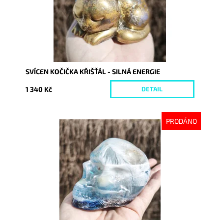
SVÍCEN KOČIČKA KŘIŠŤÁL - SILNÁ ENERGIE
1 340 Kč
DETAIL
PRODÁNO
Dostupnost:
Vyprodáno
Kód:
10631