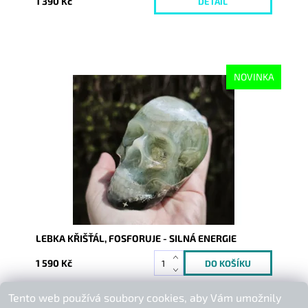
1 390 Kč
DETAIL
NOVINKA
Dostupnost:
Skladem
Kód:
10651
LEBKA KŘIŠŤÁL, FOSFORUJE - SILNÁ ENERGIE
1 590 Kč
Tento web používá soubory cookies, aby Vám umožnily
Buďte první, kdo napíše příspěvek k této položce.