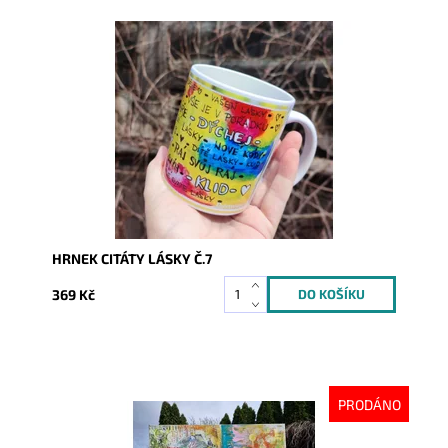
Dostupnost:
Skladem
Kód:
8392
HRNEK CITÁTY LÁSKY Č.7
369 Kč
PRODÁNO
Dostupnost:
Vyprodáno