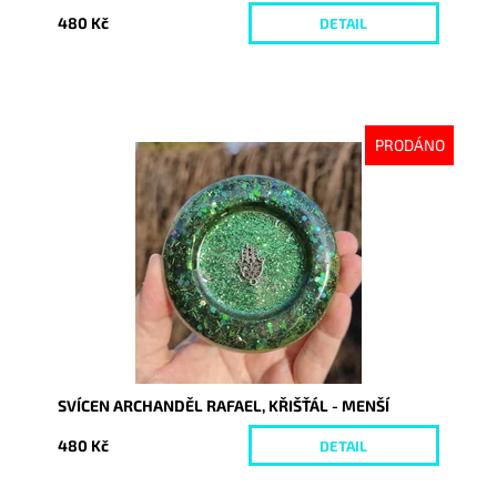
480 Kč
DETAIL
PRODÁNO
Dostupnost:
Vyprodáno
Kód:
10600
SVÍCEN ARCHANDĚL RAFAEL, KŘIŠŤÁL - MENŠÍ
480 Kč
DETAIL