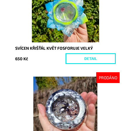
SVÍCEN KŘIŠŤÁL KVĚT FOSFORUJE VELKÝ
650 Kč
DETAIL
PRODÁNO
Dostupnost:
Vyprodáno
Kód:
10182