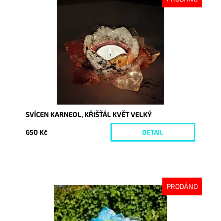
Dostupnost:
Vyprodáno
Kód:
9277
SVÍCEN KARNEOL, KŘIŠŤÁL KVĚT VELKÝ
650 Kč
DETAIL
PRODÁNO
Dostupnost:
Vyprodáno
Kód:
9397