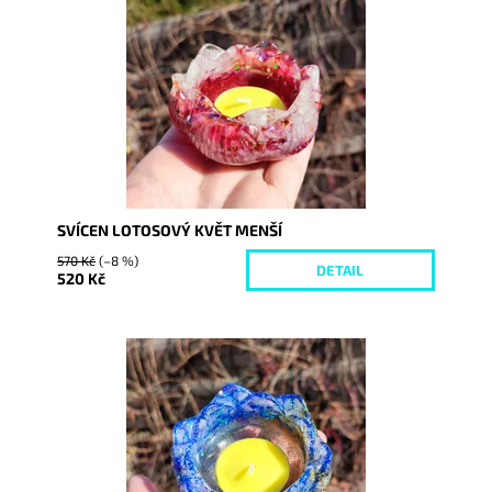
Dostupnost:
Vyprodáno
Kód:
7636
SVÍCEN LOTOSOVÝ KVĚT MENŠÍ
570 Kč
(–8 %)
DETAIL
520 Kč
Dostupnost:
Skladem
Kód:
7876