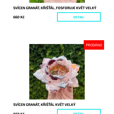
SVÍCEN GRANÁT, KŘIŠŤÁL, FOSFORUJE KVĚT VELKÝ
660 Kč
DETAIL
PRODÁNO
Dostupnost:
Vyprodáno
Kód:
9191
SVÍCEN GRANÁT, KŘIŠŤÁL KVĚT VELKÝ
660 Kč
DETAIL