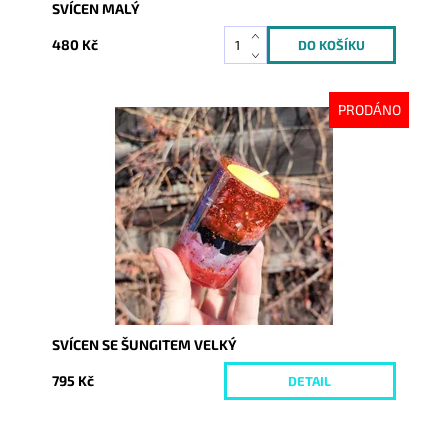
SVÍCEN MALÝ
480 Kč
PRODÁNO
Dostupnost:
Vyprodáno
Kód:
7578
SVÍCEN SE ŠUNGITEM VELKÝ
795 Kč
DETAIL