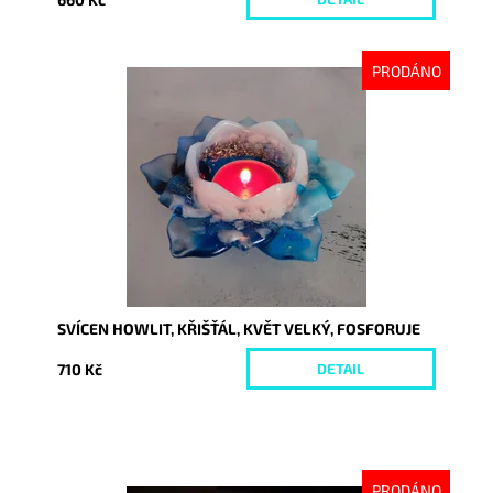
PRODÁNO
Dostupnost:
Vyprodáno
Kód:
9242
SVÍCEN HOWLIT, KŘIŠŤÁL, KVĚT VELKÝ, FOSFORUJE
710 Kč
DETAIL
PRODÁNO