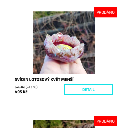
PRODÁNO
Dostupnost:
Vyprodáno
Kód:
7632
SVÍCEN LOTOSOVÝ KVĚT MENŠÍ
570 Kč
(–13 %)
DETAIL
495 Kč
PRODÁNO