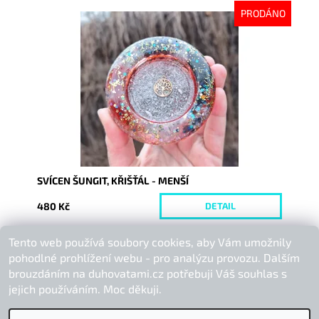
PRODÁNO
Dostupnost:
Vyprodáno
Kód:
10606
SVÍCEN ŠUNGIT, KŘIŠŤÁL - MENŠÍ
480 Kč
DETAIL
Tento web používá soubory cookies, aby Vám umožnily
Buďte první, kdo napíše příspěvek k této položce.
pohodlné prohlížení webu - pro analýzu provozu. Dalším
Přidat komentář
brouzdáním na duhovatami.cz potřebuji Váš souhlas s
jejich používáním. Moc děkuji.