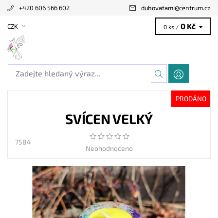
+420 606 566 602
duhovatami
@
centrum.cz
0 Kč
CZK
0 ks /
PRODÁNO
SVÍCEN VELKÝ
7584
Neohodnoceno