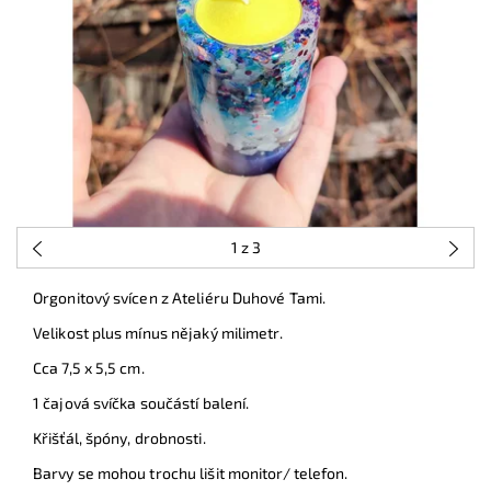
1
z 3
Orgonitový svícen z Ateliéru Duhové Tami.
Velikost plus mínus nějaký milimetr.
Cca 7,5 x 5,5 cm.
1 čajová svíčka součástí balení.
Křišťál, špóny, drobnosti.
Barvy se mohou trochu lišit monitor/ telefon.