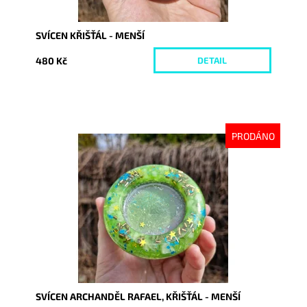
SVÍCEN KŘIŠŤÁL - MENŠÍ
480 Kč
DETAIL
PRODÁNO
Dostupnost:
Vyprodáno
Kód:
10183
SVÍCEN ARCHANDĚL RAFAEL, KŘIŠŤÁL - MENŠÍ