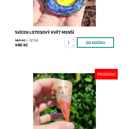
SVÍCEN LOTOSOVÝ KVĚT MENŠÍ
560 Kč
(–12 %)
490 Kč
PRODÁNO
Dostupnost:
Vyprodáno
Kód:
9032