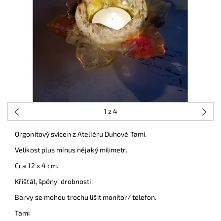
1
z 4
Orgonitový svícen z Ateliéru Duhové Tami.
Velikost plus mínus nějaký milimetr.
Cca 12 x 4 cm.
Křišťál, špóny, drobnosti.
Barvy se mohou trochu lišit monitor/ telefon.
Tami