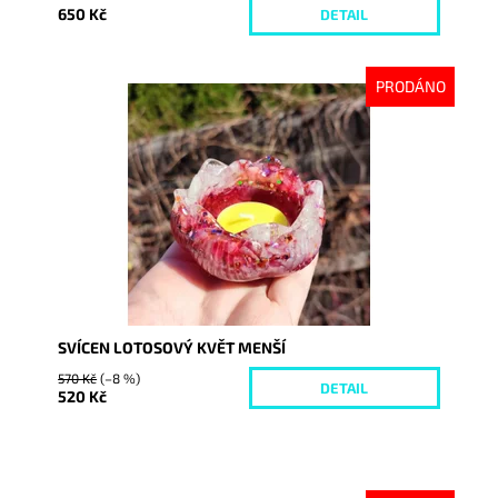
650 Kč
DETAIL
PRODÁNO
Dostupnost:
Vyprodáno
Kód:
7636
SVÍCEN LOTOSOVÝ KVĚT MENŠÍ
570 Kč
(–8 %)
DETAIL
520 Kč