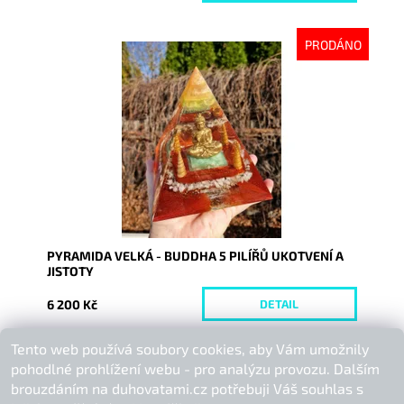
PRODÁNO
Dostupnost:
Vyprodáno
Kód:
9995
PYRAMIDA VELKÁ - BUDDHA 5 PILÍŘŮ UKOTVENÍ A
JISTOTY
6 200 Kč
DETAIL
Tento web používá soubory cookies, aby Vám umožnily
Buďte první, kdo napíše příspěvek k této položce.
pohodlné prohlížení webu - pro analýzu provozu. Dalším
Přidat komentář
brouzdáním na duhovatami.cz potřebuji Váš souhlas s