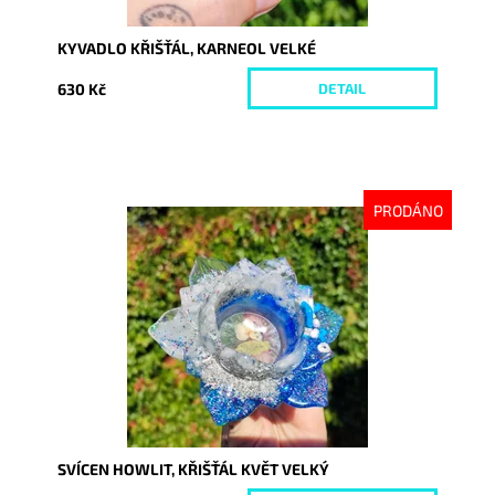
KYVADLO KŘIŠŤÁL, KARNEOL VELKÉ
630 Kč
DETAIL
PRODÁNO
Dostupnost:
Vyprodáno
Kód:
9215
SVÍCEN HOWLIT, KŘIŠŤÁL KVĚT VELKÝ