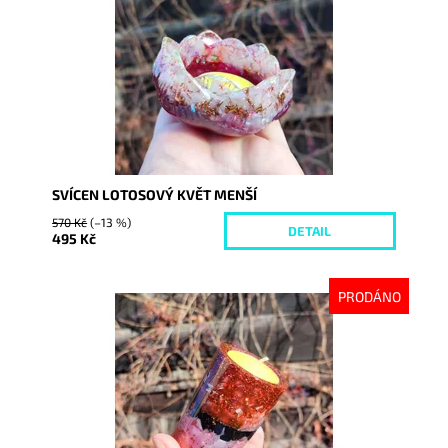
Kód:
7632
SVÍCEN LOTOSOVÝ KVĚT MENŠÍ
570 Kč
(–13 %)
DETAIL
495 Kč
PRODÁNO
Dostupnost:
Vyprodáno
Kód:
7578