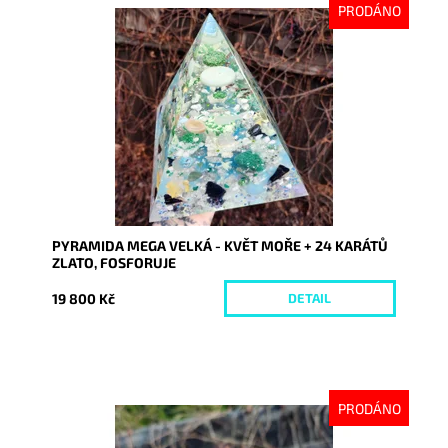
PRODÁNO
Dostupnost:
Vyprodáno
Kód:
7955
PYRAMIDA MEGA VELKÁ - KVĚT MOŘE + 24 KARÁTŮ
ZLATO, FOSFORUJE
19 800 Kč
DETAIL
PRODÁNO
Dostupnost:
Vyprodáno