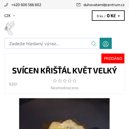
+420 606 566 602
duhovatami
@
centrum.cz
0 Kč
CZK
0 ks /
PRODÁNO
SVÍCEN KŘIŠŤÁL KVĚT VELKÝ
9261
Neohodnoceno