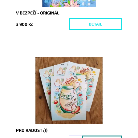
V BEZPEČÍ - ORIGINÁL
3 900 Kč
DETAIL
Dostupnost:
1
Kód:
6337
PRO RADOST :))