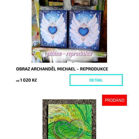
Dostupnost:
Skladem
Kód:
6193/REP
OBRAZ ARCHANDĚL MICHAEL – REPRODUKCE
1 020 Kč
DETAIL
od
PRODÁNO
Dostupnost:
Vyprodáno
Kód:
6234