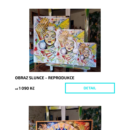
Dostupnost:
Skladem
Kód:
6019/REP
OBRAZ SLUNCE – REPRODUKCE
1 090 Kč
DETAIL
od
Dostupnost:
Skladem
Kód:
5977/REP2