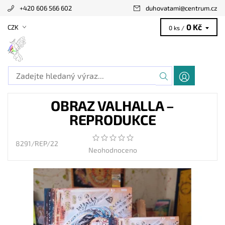
+420 606 566 602
duhovatami
@
centrum.cz
0 Kč
CZK
0 ks /
OBRAZ VALHALLA –
REPRODUKCE
8291/REP/22
Neohodnoceno