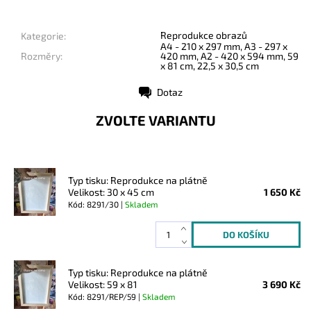
Reprodukce obrazů
Kategorie:
A4 - 210 x 297 mm, A3 - 297 x
Rozměry:
420 mm, A2 - 420 x 594 mm, 59
x 81 cm, 22,5 x 30,5 cm
Dotaz
Tisk
ZVOLTE VARIANTU
Typ tisku: Reprodukce na plátně
Velikost: 30 x 45 cm
1 650 Kč
Kód: 8291/30 |
Skladem
Typ tisku: Reprodukce na plátně
Velikost: 59 x 81
3 690 Kč
Kód: 8291/REP/59 |
Skladem