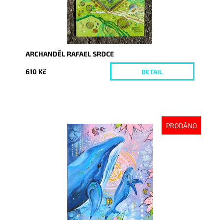
ARCHANDĚL RAFAEL SRDCE
610 Kč
DETAIL
PRODÁNO
Dostupnost:
Vyprodáno
Kód:
6331