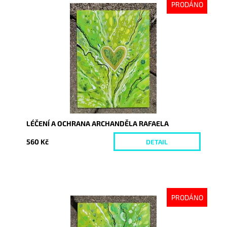
PRODÁNO
Dostupnost:
Vyprodáno
Kód:
6693
LÉČENÍ A OCHRANA ARCHANDĚLA RAFAELA
560 Kč
DETAIL
PRODÁNO
Dostupnost:
Vyprodáno
Kód:
6694