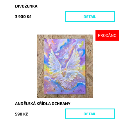
DIVOŽENKA
3 900 Kč
DETAIL
PRODÁNO
Dostupnost:
Vyprodáno
Kód:
6093
ANDĚLSKÁ KŘÍDLA OCHRANY
590 Kč
DETAIL