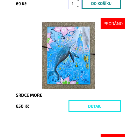
69 Kč
PRODÁNO
Dostupnost:
Vyprodáno
Kód:
6466
SRDCE MOŘE
650 Kč
DETAIL