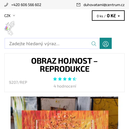
+420 606 566 602
duhovatami
@
centrum.cz
0 Kč
CZK
0 ks /
OBRAZ HOJNOST –
REPRODUKCE
9207/REP
4 hodnocení