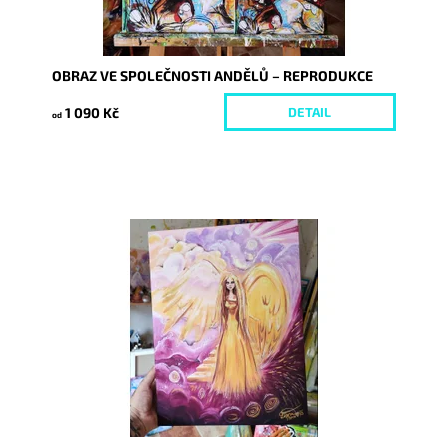
OBRAZ VE SPOLEČNOSTI ANDĚLŮ – REPRODUKCE
1 090 Kč
DETAIL
od
Dostupnost:
Skladem
Kód:
11078/REP/25