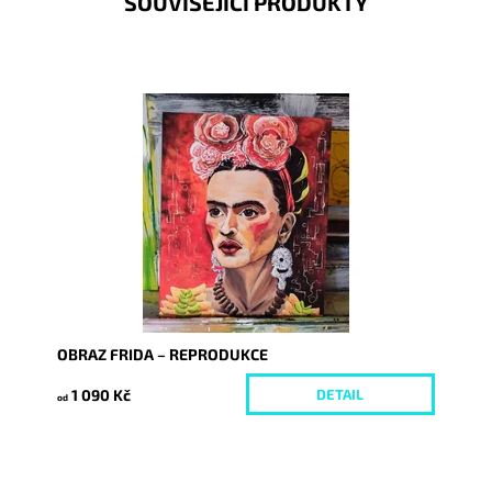
SOUVISEJÍCÍ PRODUKTY
Dostupnost:
Skladem
Kód:
9195/REP
OBRAZ FRIDA – REPRODUKCE
1 090 Kč
DETAIL
od