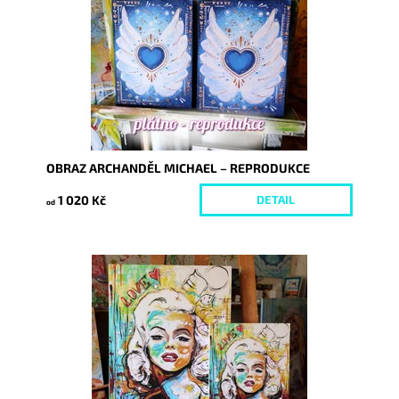
Kód:
6193/REP
OBRAZ ARCHANDĚL MICHAEL – REPRODUKCE
1 020 Kč
DETAIL
od
Dostupnost:
Skladem
Kód:
5902/21