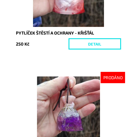
PYTLÍČEK ŠTĚSTÍ A OCHRANY - KŘIŠŤÁL
250 Kč
DETAIL
PRODÁNO
Dostupnost:
Vyprodáno
Kód:
10455