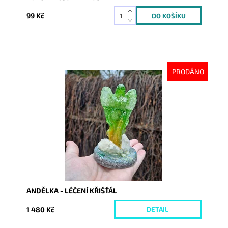
99 Kč
PRODÁNO
Dostupnost:
Vyprodáno
Kód:
10411
ANDĚLKA - LÉČENÍ KŘIŠŤÁL
1 480 Kč
DETAIL