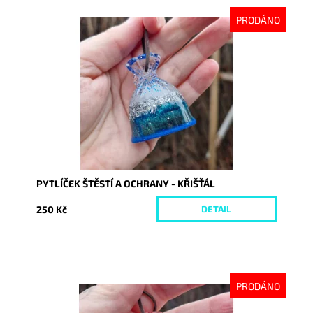
PRODÁNO
Dostupnost:
Vyprodáno
Kód:
10461
PYTLÍČEK ŠTĚSTÍ A OCHRANY - KŘIŠŤÁL
250 Kč
DETAIL
PRODÁNO
Dostupnost:
Vyprodáno