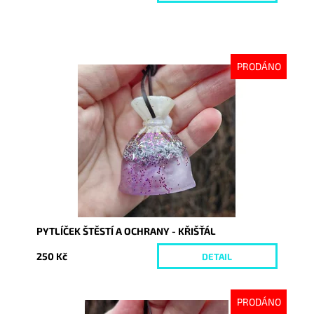
PRODÁNO
Dostupnost:
Vyprodáno
Kód:
10470
PYTLÍČEK ŠTĚSTÍ A OCHRANY - KŘIŠŤÁL
250 Kč
DETAIL
PRODÁNO