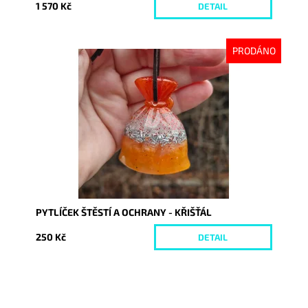
1 570 Kč
DETAIL
PRODÁNO
Dostupnost:
Vyprodáno
Kód:
10456
PYTLÍČEK ŠTĚSTÍ A OCHRANY - KŘIŠŤÁL
250 Kč
DETAIL