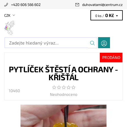
+420 606 566 602
duhovatami
@
centrum.cz
0 Kč
CZK
0 ks /
PRODÁNO
PYTLÍČEK ŠTĚSTÍ A OCHRANY -
KŘIŠŤÁL
10460
Neohodnoceno