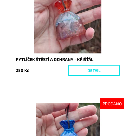
Kód:
10462
PYTLÍČEK ŠTĚSTÍ A OCHRANY - KŘIŠŤÁL
250 Kč
DETAIL
PRODÁNO
Dostupnost:
Vyprodáno
Kód:
10467