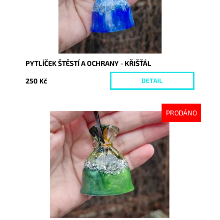
PYTLÍČEK ŠTĚSTÍ A OCHRANY - KŘIŠŤÁL
250 Kč
DETAIL
PRODÁNO
Dostupnost:
Vyprodáno
Kód:
10468