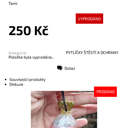
Tami
VYPRODÁNO
250 Kč
PYTLÍČKY ŠTĚSTÍ A OCHRANY
Kategorie:
Položka byla vyprodána...
Dotaz
Tisk
Související produkty
Diskuze
PRODÁNO
Dostupnost:
Vyprodáno
Kód:
10458