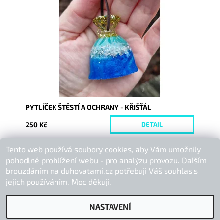
Dostupnost:
Vyprodáno
Kód:
10471
PYTLÍČEK ŠTĚSTÍ A OCHRANY - KŘIŠŤÁL
250 Kč
DETAIL
Tento web používá soubory cookies, aby Vám umožnily
Buďte první, kdo napíše příspěvek k této položce.
pohodlné prohlížení webu - pro analýzu provozu. Dalším
Přidat komentář
brouzdáním na duhovatami.cz potřebuji Váš souhlas s
jejich používáním. Moc děkuji.
NASTAVENÍ
2026 © Duhová Tami, všechna práva vyhrazena