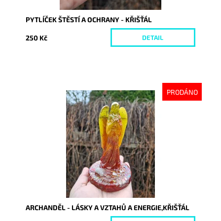
PYTLÍČEK ŠTĚSTÍ A OCHRANY - KŘIŠŤÁL
250 Kč
DETAIL
PRODÁNO
Dostupnost:
Vyprodáno
Kód:
10419
ARCHANDĚL - LÁSKY A VZTAHŮ A ENERGIE,KŘIŠŤÁL