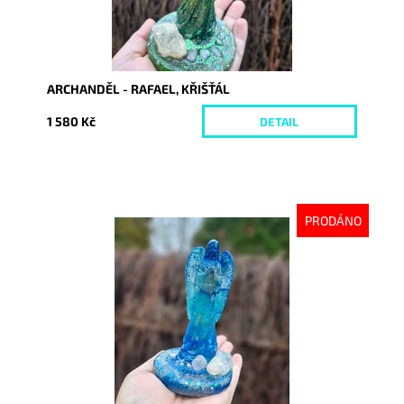
ARCHANDĚL - RAFAEL, KŘIŠŤÁL
1 580 Kč
DETAIL
PRODÁNO
Dostupnost:
Vyprodáno
Kód:
10413