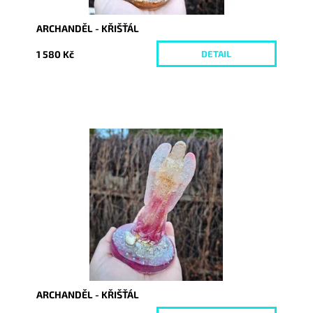
ARCHANDĚL - KŘIŠŤÁL
1 580 Kč
DETAIL
Dostupnost:
Vyprodáno
Kód:
10496
ARCHANDĚL - KŘIŠŤÁL