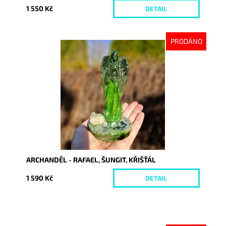
1 550 Kč
DETAIL
PRODÁNO
Dostupnost:
Vyprodáno
Kód:
10418
ARCHANDĚL - RAFAEL, ŠUNGIT, KŘIŠŤÁL
1 590 Kč
DETAIL