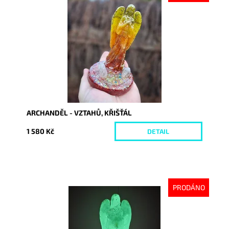
Dostupnost:
Vyprodáno
Kód:
10430
ARCHANDĚL - VZTAHŮ, KŘIŠŤÁL
1 580 Kč
DETAIL
PRODÁNO
Dostupnost:
Vyprodáno
Kód:
10431