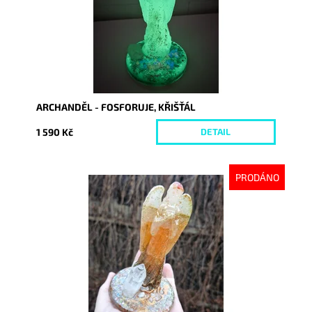
ARCHANDĚL - FOSFORUJE, KŘIŠŤÁL
1 590 Kč
DETAIL
PRODÁNO
Dostupnost:
Vyprodáno
Kód:
10495