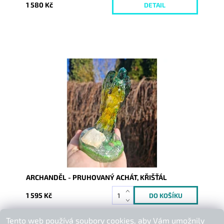
1 580 Kč
DETAIL
Dostupnost:
Skladem
Kód:
10527
ARCHANDĚL - PRUHOVANÝ ACHÁT, KŘIŠŤÁL
1 595 Kč
Tento web používá soubory cookies, aby Vám umožnily