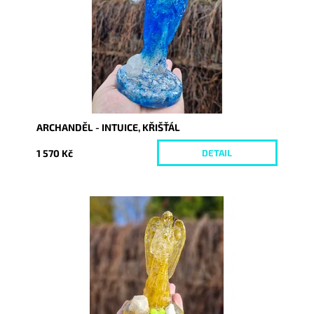
ARCHANDĚL - INTUICE, KŘIŠŤÁL
1 570 Kč
DETAIL
Dostupnost:
Skladem
Kód:
10424