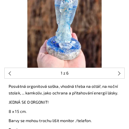
1
z 6
Posvátná orgonitová soška, vhodná třeba na oltář, na noční
stolek, ... kamkoliv, jako ochrana a přitahování energií lásky.
JEDNÁ SE O ORGONIT!
8 x 15 cm.
Barvy se mohou trochu lišit monitor /telefon.