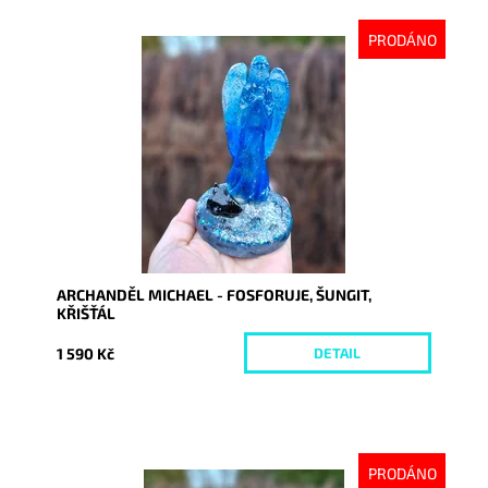
PRODÁNO
Dostupnost:
Vyprodáno
Kód:
10429
ARCHANDĚL MICHAEL - FOSFORUJE, ŠUNGIT,
KŘIŠŤÁL
1 590 Kč
DETAIL
PRODÁNO