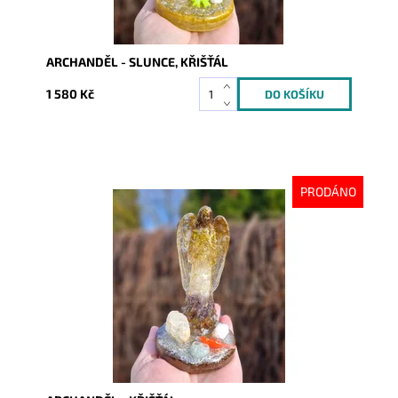
ARCHANDĚL - SLUNCE, KŘIŠŤÁL
1 580 Kč
PRODÁNO
Dostupnost:
Vyprodáno
Kód:
10426