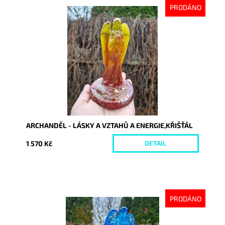
PRODÁNO
Dostupnost:
Vyprodáno
Kód:
10419
ARCHANDĚL - LÁSKY A VZTAHŮ A ENERGIE,KŘIŠŤÁL
1 570 Kč
DETAIL
PRODÁNO
Dostupnost:
Vyprodáno
Kód:
10423