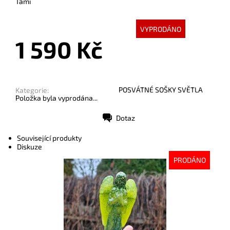
Tami
VYPRODÁNO
1 590 Kč
POSVÁTNÉ SOŠKY SVĚTLA
Kategorie:
Položka byla vyprodána...
Dotaz
Tisk
Související produkty
Diskuze
PRODÁNO
Dostupnost:
Vyprodáno
Kód:
10407