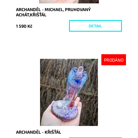
ARCHANDĚL - MICHAEL, PRUHOVANÝ
ACHÁT,KŘIŠŤÁL
1 590 Kč
DETAIL
PRODÁNO
Dostupnost:
Vyprodáno
Kód:
10414
ARCHANDĚL - KŘIŠŤÁL