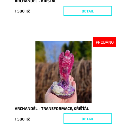
ARCHANDĚL - KŘIŠŤÁL
1 580 Kč
DETAIL
PRODÁNO
Dostupnost:
Vyprodáno
Kód:
10427
ARCHANDĚL - TRANSFORMACE, KŘIŠŤÁL
1 580 Kč
DETAIL