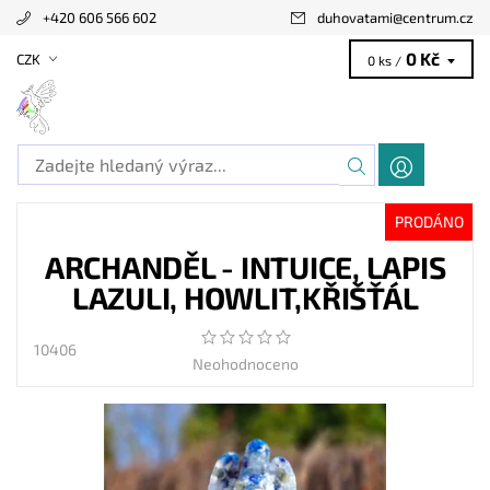
+420 606 566 602
duhovatami
@
centrum.cz
0 Kč
CZK
0 ks /
PRODÁNO
ARCHANDĚL - INTUICE, LAPIS
LAZULI, HOWLIT,KŘIŠŤÁL
10406
Neohodnoceno