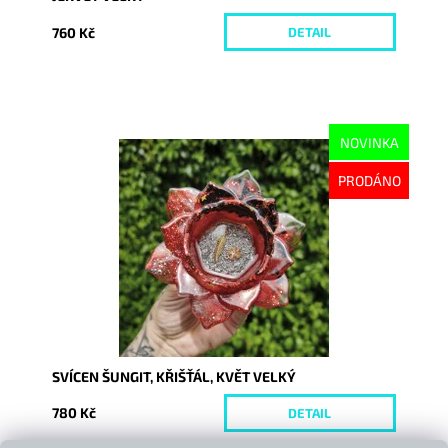
760 Kč
DETAIL
NOVINKA
Dostupnost:
Vyprodáno
PRODÁNO
Kód:
10667
SVÍCEN ŠUNGIT, KŘIŠŤÁL, KVĚT VELKÝ
780 Kč
DETAIL