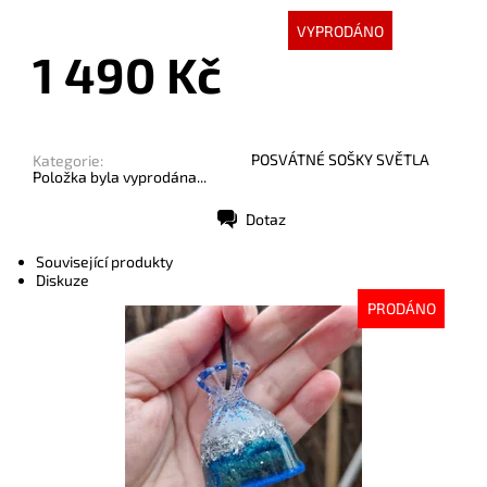
VYPRODÁNO
1 490 Kč
POSVÁTNÉ SOŠKY SVĚTLA
Kategorie:
Položka byla vyprodána...
Dotaz
Tisk
Související produkty
Diskuze
PRODÁNO
Dostupnost:
Vyprodáno
Kód:
10461