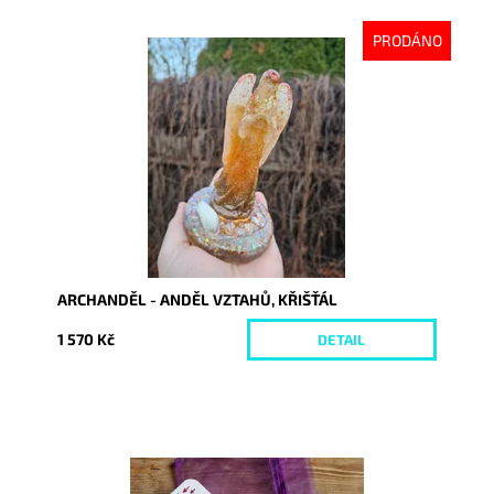
PRODÁNO
Dostupnost:
Vyprodáno
Kód:
10506
ARCHANDĚL - ANDĚL VZTAHŮ, KŘIŠŤÁL
1 570 Kč
DETAIL