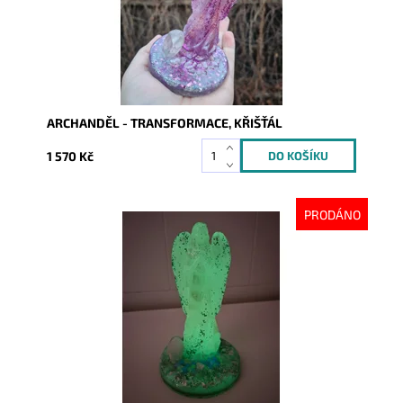
ARCHANDĚL - TRANSFORMACE, KŘIŠŤÁL
1 570 Kč
PRODÁNO
Dostupnost:
Vyprodáno
Kód:
10519