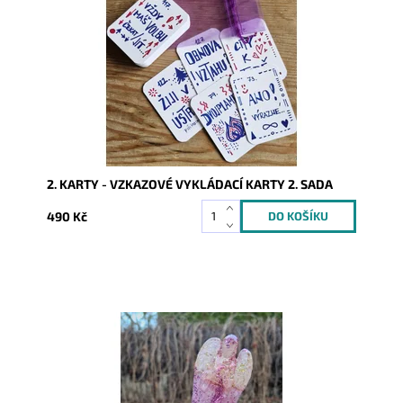
Dostupnost:
Skladem
Kód:
9925
2. KARTY - VZKAZOVÉ VYKLÁDACÍ KARTY 2. SADA
490 Kč
Dostupnost:
Skladem
Kód:
10518