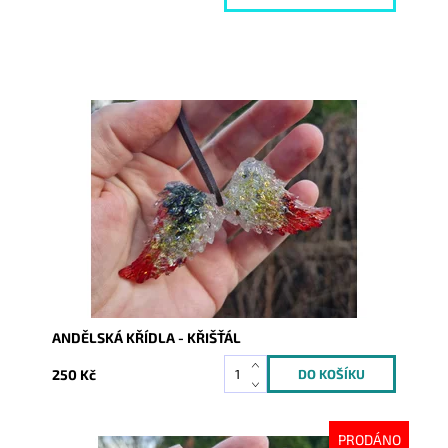
Dostupnost:
Skladem
Kód:
10560
ANDĚLSKÁ KŘÍDLA - KŘIŠŤÁL
250 Kč
PRODÁNO