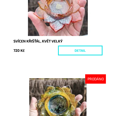
SVÍCEN KŘIŠŤÁL, KVĚT VELKÝ
720 Kč
DETAIL
PRODÁNO
Dostupnost:
Vyprodáno
Kód:
10634