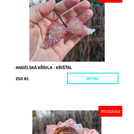
Dostupnost:
Vyprodáno
Kód:
10561
ANDĚLSKÁ KŘÍDLA - KŘIŠŤÁL
250 Kč
DETAIL
PRODÁNO
Dostupnost:
Vyprodáno
Kód:
10608