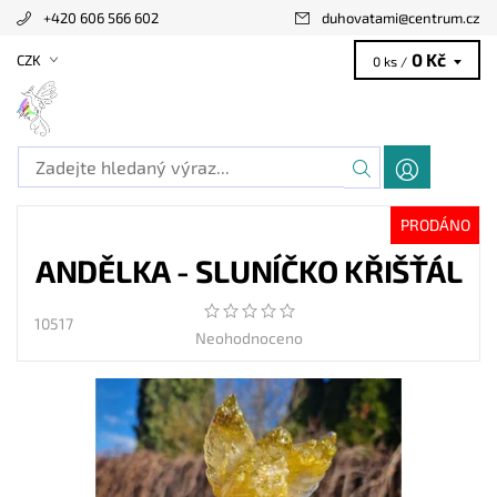
+420 606 566 602
duhovatami
@
centrum.cz
0 Kč
CZK
0 ks /
PRODÁNO
ANDĚLKA - SLUNÍČKO KŘIŠŤÁL
10517
Neohodnoceno