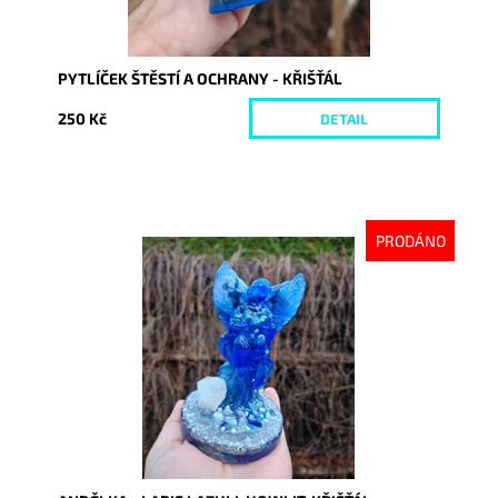
PYTLÍČEK ŠTĚSTÍ A OCHRANY - KŘIŠŤÁL
250 Kč
DETAIL
PRODÁNO
Dostupnost:
Vyprodáno
Kód:
10510