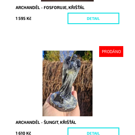
ARCHANDĚL - FOSFORUJE, KŘIŠŤÁL
1 595 Kč
DETAIL
PRODÁNO
Dostupnost:
Vyprodáno
Kód:
10520
ARCHANDĚL - ŠUNGIT, KŘIŠŤÁL
1 610 Kč
DETAIL