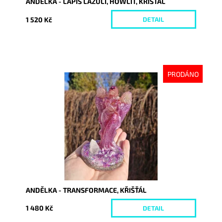
ANDĚLKA - LAPIS LAZULI, HOWLIT, KŘIŠŤÁL
1 520 Kč
DETAIL
PRODÁNO
Dostupnost:
Vyprodáno
Kód:
10516
ANDĚLKA - TRANSFORMACE, KŘIŠŤÁL
1 480 Kč
DETAIL