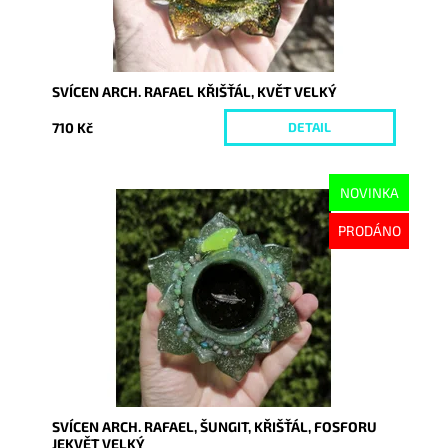
SVÍCEN ARCH. RAFAEL KŘIŠŤÁL, KVĚT VELKÝ
710 Kč
DETAIL
NOVINKA
Dostupnost:
Vyprodáno
PRODÁNO
Kód:
10665
SVÍCEN ARCH. RAFAEL, ŠUNGIT, KŘIŠŤÁL, FOSFORU
JEKVĚT VELKÝ