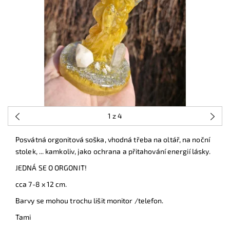
1
z 4
Posvátná orgonitová soška, vhodná třeba na oltář, na noční
stolek, ... kamkoliv, jako ochrana a přitahování energií lásky.
JEDNÁ SE O ORGONIT!
cca 7-8 x 12 cm.
Barvy se mohou trochu lišit monitor /telefon.
Tami