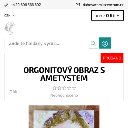
+420 606 566 602
duhovatami
@
centrum.cz
0 Kč
CZK
0 ks /
PRODÁNO
ORGONITOVÝ OBRAZ S
AMETYSTEM
7166
Neohodnoceno