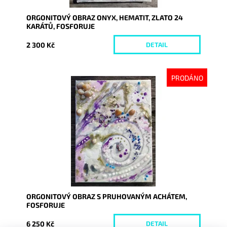
ORGONITOVÝ OBRAZ ONYX, HEMATIT, ZLATO 24
KARÁTŮ, FOSFORUJE
2 300 Kč
DETAIL
PRODÁNO
Dostupnost:
Vyprodáno
Kód:
9338
ORGONITOVÝ OBRAZ S PRUHOVANÝM ACHÁTEM,
FOSFORUJE
6 250 Kč
DETAIL