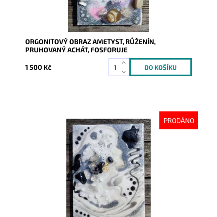
ORGONITOVÝ OBRAZ AMETYST, RŮŽENÍN,
PRUHOVANÝ ACHÁT, FOSFORUJE
1 500 Kč
PRODÁNO
Dostupnost:
Vyprodáno
Kód:
7326