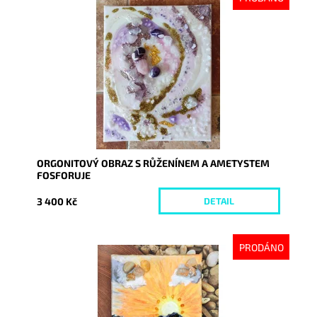
Dostupnost:
Vyprodáno
Kód:
7168
ORGONITOVÝ OBRAZ S RŮŽENÍNEM A AMETYSTEM
FOSFORUJE
3 400 Kč
DETAIL
PRODÁNO
Dostupnost:
Vyprodáno
Kód:
7251