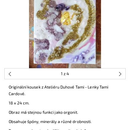
1
z 4
Originální kousek z Ateliéru Duhové Tami - Lenky Tami
Cardové.
18 x 24 cm.
Obraz má stejnou funkci jako orgonit.
Obsahuje špóny, minerály a různé drobnosti.