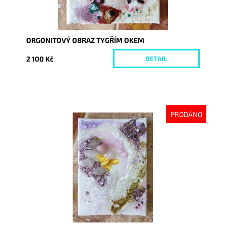
ORGONITOVÝ OBRAZ TYGŘÍM OKEM
2 100 Kč
DETAIL
PRODÁNO
Dostupnost:
Vyprodáno
Kód:
7164