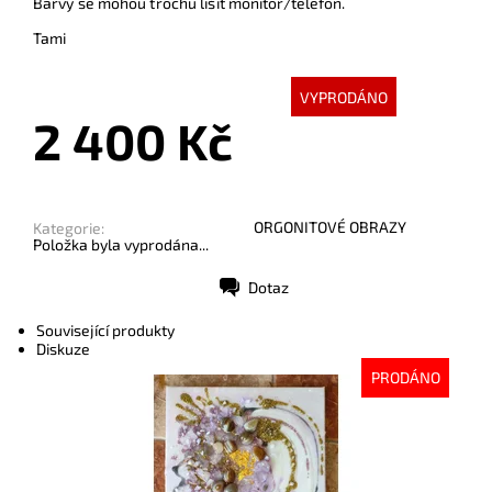
Barvy se mohou trochu lišit monitor/telefon.
Tami
VYPRODÁNO
2 400 Kč
ORGONITOVÉ OBRAZY
Kategorie:
Položka byla vyprodána...
Dotaz
Tisk
Související produkty
Diskuze
PRODÁNO
Dostupnost:
Vyprodáno
Kód:
7162