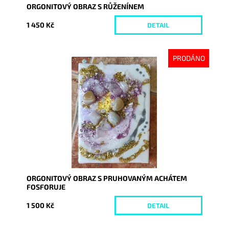
ORGONITOVÝ OBRAZ S RŮŽENÍNEM
1 450 Kč
DETAIL
PRODÁNO
Dostupnost:
Vyprodáno
Kód:
7165
ORGONITOVÝ OBRAZ S PRUHOVANÝM ACHÁTEM
FOSFORUJE
1 500 Kč
DETAIL