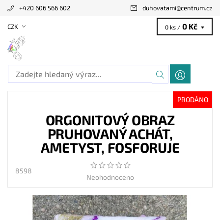
+420 606 566 602
duhovatami
@
centrum.cz
0 Kč
CZK
0 ks /
PRODÁNO
ORGONITOVÝ OBRAZ
PRUHOVANÝ ACHÁT,
AMETYST, FOSFORUJE
8598
Neohodnoceno