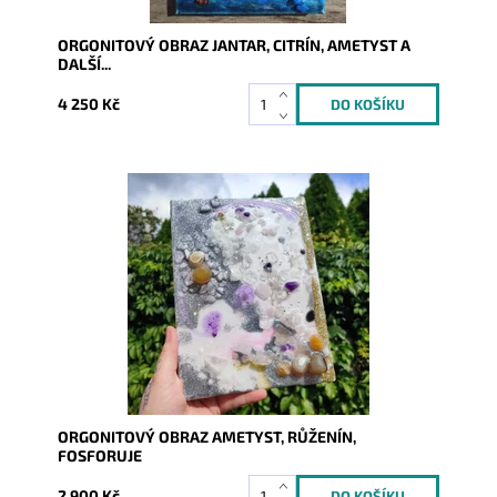
ORGONITOVÝ OBRAZ JANTAR, CITRÍN, AMETYST A
DALŠÍ...
4 250 Kč
Dostupnost:
Skladem
Kód:
7325
ORGONITOVÝ OBRAZ AMETYST, RŮŽENÍN,
FOSFORUJE
2 900 Kč