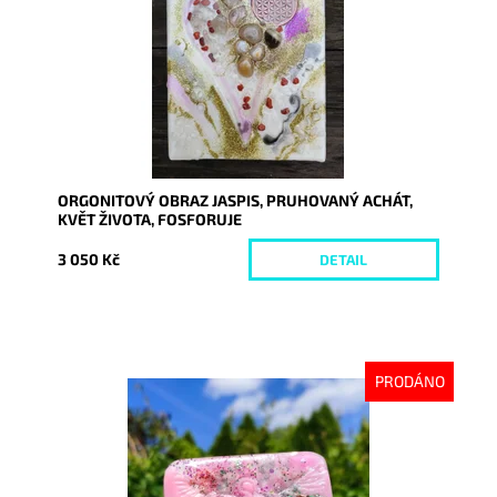
ORGONITOVÝ OBRAZ JASPIS, PRUHOVANÝ ACHÁT,
KVĚT ŽIVOTA, FOSFORUJE
3 050 Kč
DETAIL
PRODÁNO
Dostupnost:
Vyprodáno
Kód:
6717