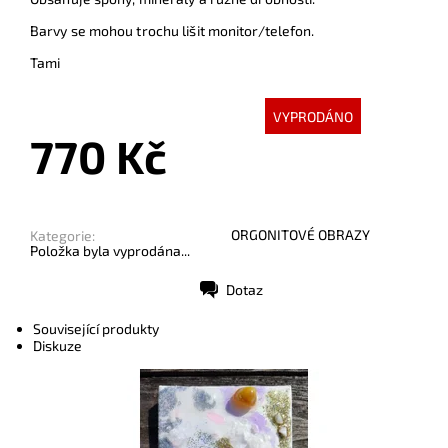
Barvy se mohou trochu lišit monitor/telefon.
Tami
VYPRODÁNO
770 Kč
ORGONITOVÉ OBRAZY
Kategorie:
Položka byla vyprodána...
Dotaz
Tisk
Související produkty
Diskuze
Dostupnost:
Skladem
Kód:
7323