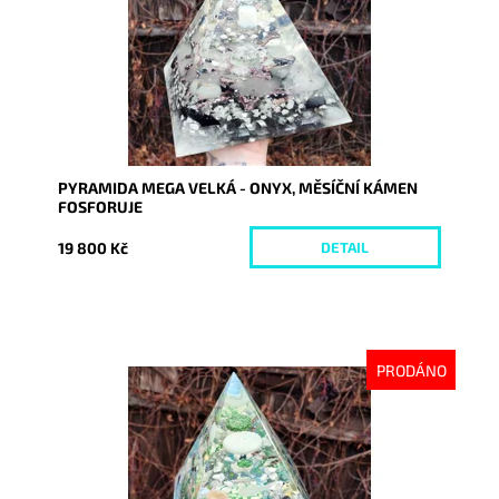
PYRAMIDA MEGA VELKÁ - ONYX, MĚSÍČNÍ KÁMEN
FOSFORUJE
19 800 Kč
DETAIL
PRODÁNO
Dostupnost:
Vyprodáno
Kód:
7955