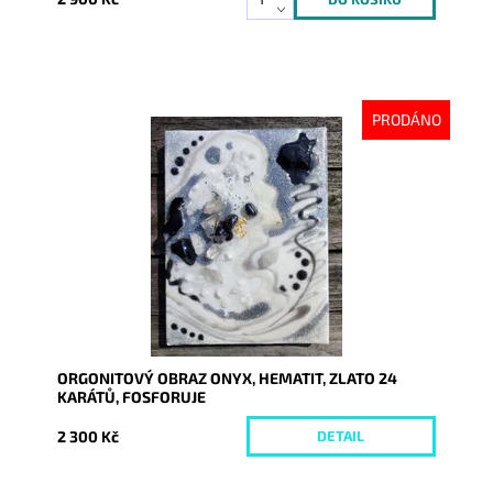
PRODÁNO
Dostupnost:
Vyprodáno
Kód:
7326
ORGONITOVÝ OBRAZ ONYX, HEMATIT, ZLATO 24
KARÁTŮ, FOSFORUJE
2 300 Kč
DETAIL