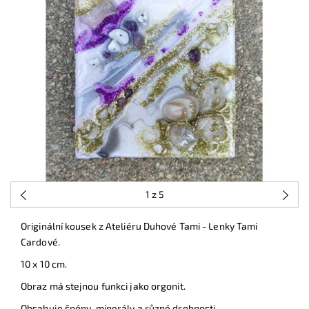
1
z 5
Originální kousek z Ateliéru Duhové Tami - Lenky Tami
Cardové.
10 x 10 cm.
Obraz má stejnou funkci jako orgonit.
Obsahuje špóny, minerály a různé drobnosti.