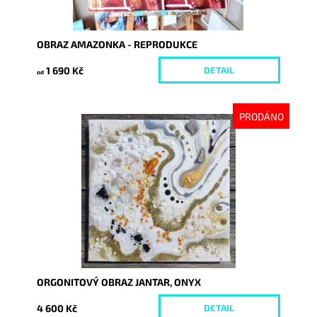
OBRAZ AMAZONKA - REPRODUKCE
1 690 Kč
DETAIL
od
PRODÁNO
Dostupnost:
Vyprodáno
Kód:
7329
ORGONITOVÝ OBRAZ JANTAR, ONYX
4 600 Kč
DETAIL