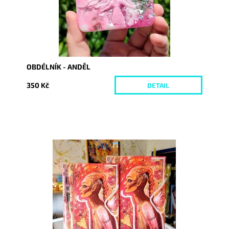
OBDÉLNÍK - ANDĚL
350 Kč
DETAIL
Dostupnost:
Skladem
Kód:
7335/30