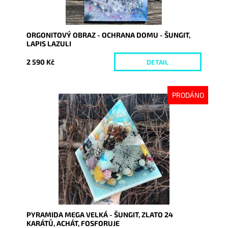
ORGONITOVÝ OBRAZ - OCHRANA DOMU - ŠUNGIT,
LAPIS LAZULI
2 590 Kč
DETAIL
PRODÁNO
Dostupnost:
Vyprodáno
Kód:
8363
PYRAMIDA MEGA VELKÁ - ŠUNGIT, ZLATO 24
KARÁTŮ, ACHÁT, FOSFORUJE