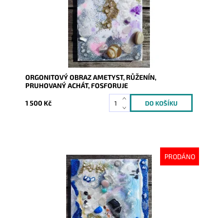
ORGONITOVÝ OBRAZ AMETYST, RŮŽENÍN,
PRUHOVANÝ ACHÁT, FOSFORUJE
1 500 Kč
PRODÁNO
Dostupnost:
Vyprodáno
Kód:
7322