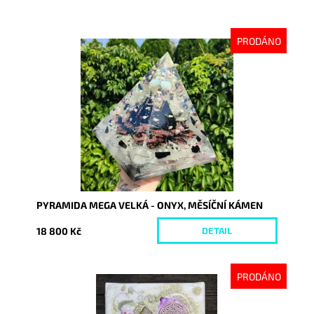
PRODÁNO
Dostupnost:
Vyprodáno
Kód:
7320
PYRAMIDA MEGA VELKÁ - ONYX, MĚSÍČNÍ KÁMEN
18 800 Kč
DETAIL
PRODÁNO
Dostupnost:
Vyprodáno
Kód:
7327