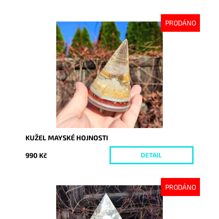
PRODÁNO
Dostupnost:
Vyprodáno
Kód:
7615
KUŽEL MAYSKÉ HOJNOSTI
990 Kč
DETAIL
PRODÁNO
Dostupnost:
Vyprodáno
Kód:
7789