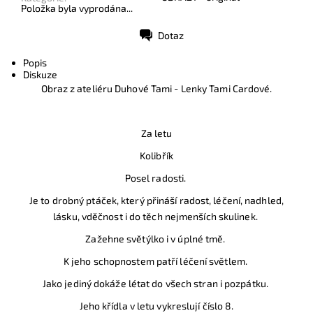
Položka byla vyprodána...
Dotaz
Tisk
Popis
Diskuze
Obraz z ateliéru Duhové Tami - Lenky Tami Cardové.
Za letu
Kolibřík
Posel radosti.
Je to drobný ptáček, který přináší radost, léčení, nadhled,
lásku, vděčnost i do těch nejmenších skulinek.
Zažehne světýlko i v úplné tmě.
K jeho schopnostem patří léčení světlem.
Jako jediný dokáže létat do všech stran i pozpátku.
Jeho křídla v letu vykreslují číslo 8.