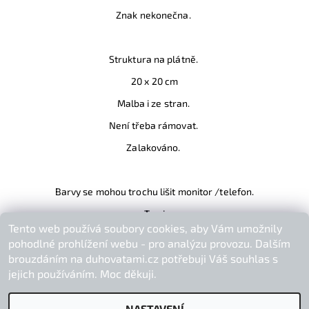
Znak nekonečna.
Struktura na plátně.
20 x 20 cm
Malba i ze stran.
Není třeba rámovat.
Zalakováno.
Barvy se mohou trochu lišit monitor /telefon.
Tami
Tento web používá soubory cookies, aby Vám umožnily
Buďte první, kdo napíše příspěvek k této položce.
pohodlné prohlížení webu - pro analýzu provozu. Dalším
Přidat komentář
brouzdáním na duhovatami.cz potřebuji Váš souhlas s
jejich používáním. Moc děkuji.
NASTAVENÍ