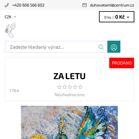
+420 606 566 602
duhovatami
@
centrum.cz
0 Kč
CZK
0 ks /
PRODÁNO
ZA LETU
1784
Neohodnoceno