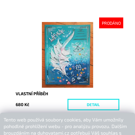
PRODÁNO
Dostupnost:
Vyprodáno
Kód:
3354
VLASTNÍ PŘÍBĚH
680 Kč
DETAIL
Tento web používá soubory cookies, aby Vám umožnily
Buďte první, kdo napíše příspěvek k této položce.
pohodlné prohlížení webu - pro analýzu provozu. Dalším
Přidat komentář
brouzdáním na duhovatami.cz potřebuji Váš souhlas s