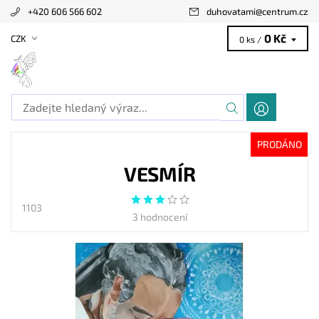
+420 606 566 602
duhovatami
@
centrum.cz
0 Kč
CZK
0 ks /
PRODÁNO
VESMÍR
1103
3 hodnocení