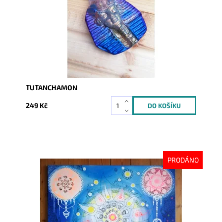
TUTANCHAMON
249 Kč
PRODÁNO
Dostupnost:
Vyprodáno
Kód:
2612