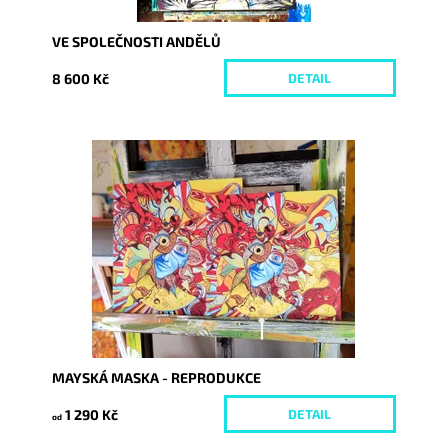
VE SPOLEČNOSTI ANDĚLŮ
8 600 Kč
DETAIL
Dostupnost:
Skladem
Kód:
3321/REP
MAYSKÁ MASKA - REPRODUKCE
1 290 Kč
DETAIL
od