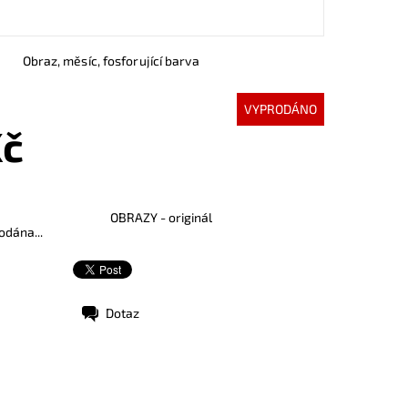
Obraz, měsíc, fosforující barva
VYPRODÁNO
Kč
OBRAZY - originál
odána...
Dotaz