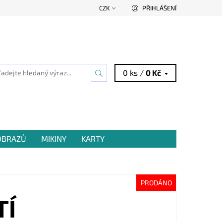
CZK
PŘIHLÁŠENÍ
0 ks /
0 Kč
 OBRAZŮ
MIKINY
KARTY
PRODÁNO
TÍ