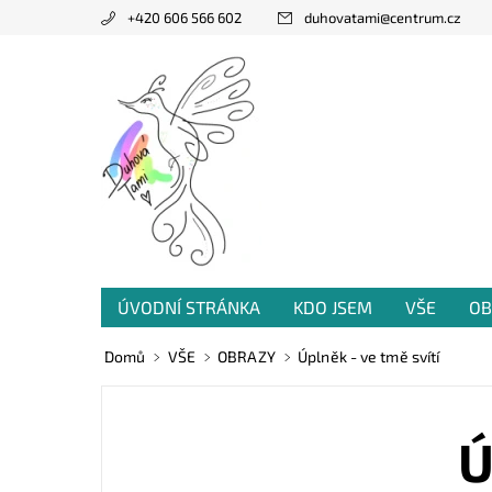
+420 606 566 602
duhovatami
@
centrum.cz
ÚVODNÍ STRÁNKA
KDO JSEM
VŠE
OB
PRODANÁ TVORBA
VZKAZY OD VÁS
Domů
VŠE
OBRAZY
Úplněk - ve tmě svítí
Ú