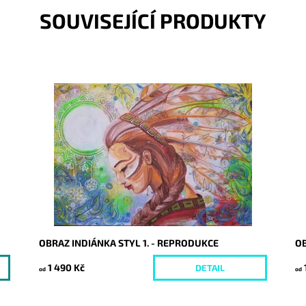
SOUVISEJÍCÍ PRODUKTY
Dostupnost:
Skladem
Do
Kód:
5890/30
Kó
OBRAZ INDIÁNKA STYL 1. - REPRODUKCE
O
1 490 Kč
DETAIL
od
od