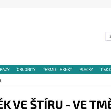
RAZY
ORGONITY
TERMO - HRNKY
PLACKY
TISK
í
K VE ŠTÍRU - VE TMĚ