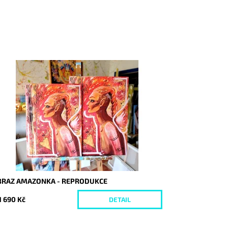
stupnost:
Skladem
d:
7335/30
BRAZ AMAZONKA - REPRODUKCE
1 690 Kč
DETAIL