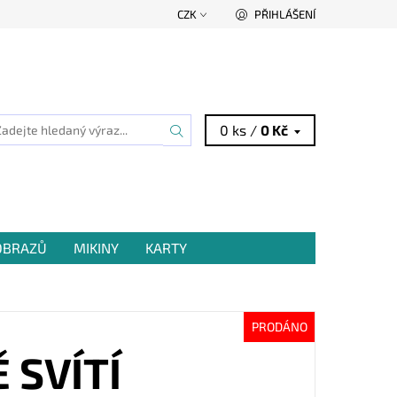
CZK
PŘIHLÁŠENÍ
0 ks /
0 Kč
 OBRAZŮ
MIKINY
KARTY
PRODÁNO
 SVÍTÍ