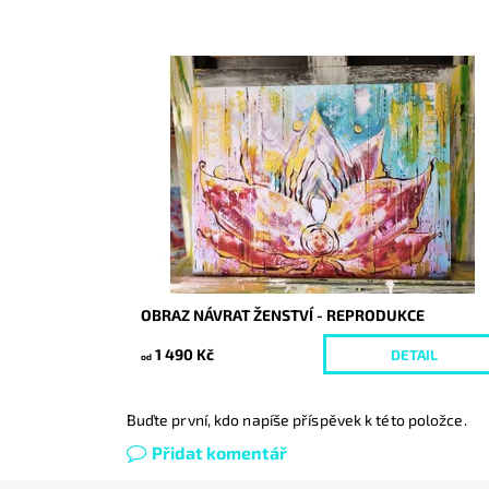
Dostupnost:
Skladem
Kód:
9327/30/REP
OBRAZ NÁVRAT ŽENSTVÍ - REPRODUKCE
1 490 Kč
DETAIL
od
Buďte první, kdo napíše příspěvek k této položce.
Přidat komentář