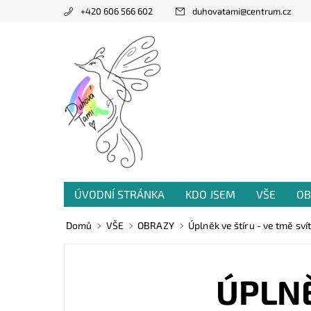
+420 606 566 602
duhovatami
@
centrum.cz
ÚVODNÍ STRÁNKA
KDO JSEM
VŠE
OB
PRODANÁ TVORBA
VZKAZY OD VÁS
Domů
VŠE
OBRAZY
Úplněk ve štíru - ve tmě svít
ÚPLNĚ