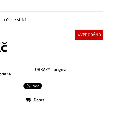
, měsíc, svítící
VYPRODÁNO
Kč
OBRAZY - originál
odána...
Dotaz