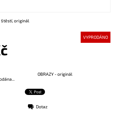
 štěstí, originál
VYPRODÁNO
Kč
OBRAZY - originál
odána...
Dotaz