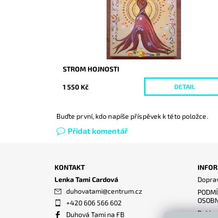
STROM HOJNOSTI
1 550 Kč
DETAIL
Buďte první, kdo napíše příspěvek k této položce.
Přidat komentář
KONTAKT
INFOR
Lenka Tami Cardová
Doprav
duhovatami
@
centrum.cz
PODMÍ
OSOBN
+420 606 566 602
Reklam
Duhová Tami na FB