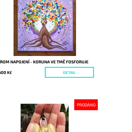
stupnost:
Vyprodáno
d:
2630
TROM NAPOJENÍ - KORUNA VE TMĚ FOSFORUJE
600 Kč
DETAIL
PRODÁNO
stupnost:
Vyprodáno
d:
4238