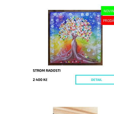
NOVI
Dostupnost:
Vyprodáno
PROD
Kód:
1394
STROM RADOSTI
2 400 Kč
DETAIL