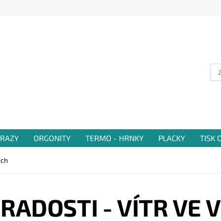
RAZY
ORGONITY
TERMO - HRNKY
PLACKY
TISK
ech
RADOSTI - VÍTR VE 