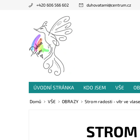
+420 606 566 602
duhovatami
@
centrum.cz
ÚVODNÍ STRÁNKA
KDO JSEM
VŠE
OB
PRODANÁ TVORBA
VZKAZY OD VÁS
Domů
VŠE
OBRAZY
Strom radosti - vítr ve vlas
STROM 