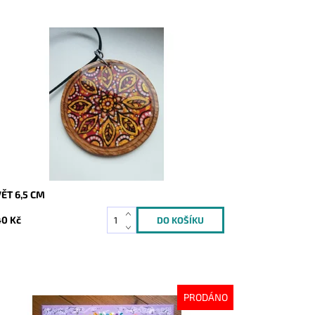
stupnost:
Skladem
d:
1259
ĚT 6,5 CM
0 Kč
PRODÁNO