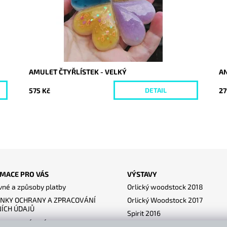
AMULET ČTYŘLÍSTEK - VELKÝ
AN
575 Kč
27
DETAIL
MACE PRO VÁS
VÝSTAVY
né a způsoby platby
Orlický woodstock 2018
NKY OCHRANY A ZPRACOVÁNÍ
Orlický Woodstock 2017
ÍCH ÚDAJŮ
Spirit 2016
ace a vrácení
Lysice 2017