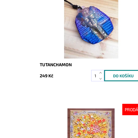
Dostupnost:
Skladem
Kód:
2186
TUTANCHAMON
249 Kč
PROD
Dostupnost:
Vyprodáno
Kód:
2769