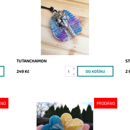
Dostupnost:
Skladem
Do
Kód:
2183
Kó
TUTANCHAMON
S
249 Kč
2 
ÁNO
PRODÁNO
Dostupnost:
Vyprodáno
Do
Kód:
3141
Kó