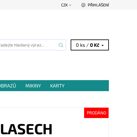
CZK
PŘIHLÁŠENÍ
0 ks /
0 Kč
 OBRAZŮ
MIKINY
KARTY
PRODÁNO
VLASECH