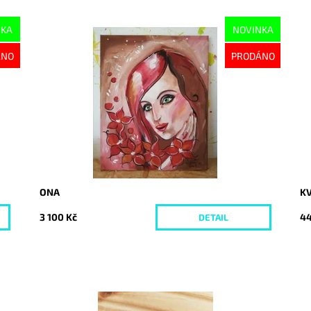
NKA
NOVINKA
Dostupnost:
Vyprodáno
Do
ÁNO
PRODÁNO
Kód:
1148
Kó
ONA
KV
3 100 Kč
44
DETAIL