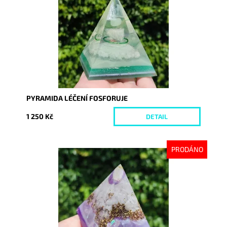
Kód:
8741
PYRAMIDA LÉČENÍ FOSFORUJE
1 250 Kč
DETAIL
PRODÁNO
Dostupnost:
Vyprodáno
Kód:
8758