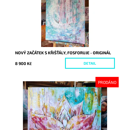
NOVÝ ZAČÁTEK S KŘIŠŤÁLY, FOSFORUJE - ORIGINÁL
8 900 Kč
DETAIL
PRODÁNO
Dostupnost:
Vyprodáno
Kód:
9209