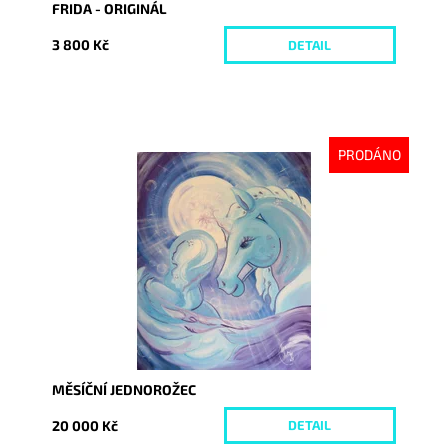
FRIDA - ORIGINÁL
3 800 Kč
DETAIL
PRODÁNO
Dostupnost:
Vyprodáno
Kód:
1013
MĚSÍČNÍ JEDNOROŽEC
20 000 Kč
DETAIL