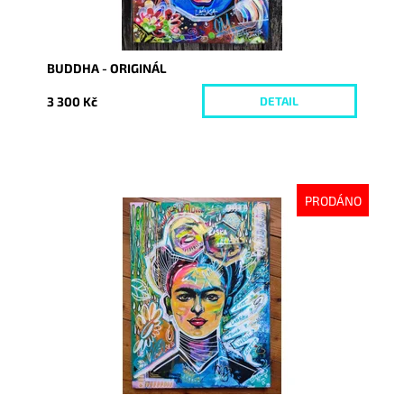
BUDDHA - ORIGINÁL
3 300 Kč
DETAIL
PRODÁNO
Dostupnost:
Vyprodáno
Kód:
8681