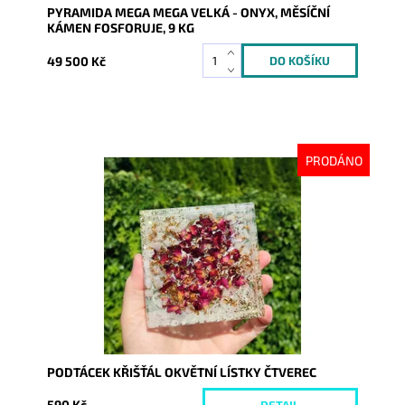
PYRAMIDA MEGA MEGA VELKÁ - ONYX, MĚSÍČNÍ
KÁMEN FOSFORUJE, 9 KG
49 500 Kč
PRODÁNO
Dostupnost:
Vyprodáno
Kód:
9014
PODTÁCEK KŘIŠŤÁL OKVĚTNÍ LÍSTKY ČTVEREC
590 Kč
DETAIL