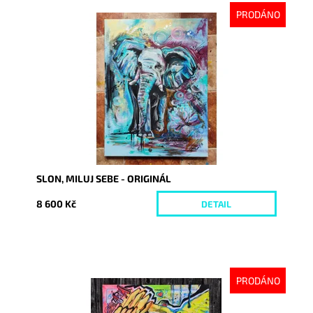
PRODÁNO
Dostupnost:
Vyprodáno
Kód:
8751
SLON, MILUJ SEBE - ORIGINÁL
8 600 Kč
DETAIL
PRODÁNO
Dostupnost:
Vyprodáno