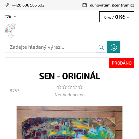
+420 606 566 602
duhovatami
@
centrum.cz
0 Kč
CZK
0 ks /
PRODÁNO
SEN - ORIGINÁL
8753
Neohodnoceno