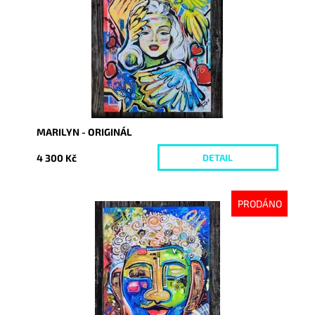
Kód:
8673
MARILYN - ORIGINÁL
4 300 Kč
DETAIL
PRODÁNO
Dostupnost:
Vyprodáno
Kód:
8661