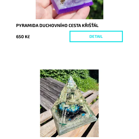
PYRAMIDA DUCHOVNÍHO CESTA KŘIŠŤÁL
650 Kč
DETAIL
Dostupnost:
Skladem
Kód:
8761