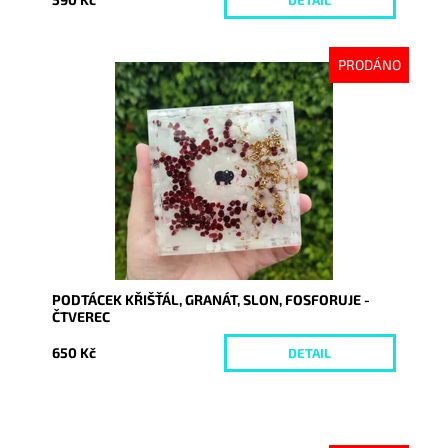
PRODÁNO
Dostupnost:
Vyprodáno
Kód:
9040
PODTÁCEK KŘIŠŤÁL, GRANÁT, SLON, FOSFORUJE -
ČTVEREC
650 Kč
DETAIL