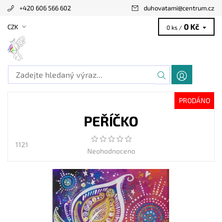
+420 606 566 602
duhovatami
@
centrum.cz
0 Kč
CZK
0 ks /
PRODÁNO
PEŘÍČKO
1121
Neohodnoceno