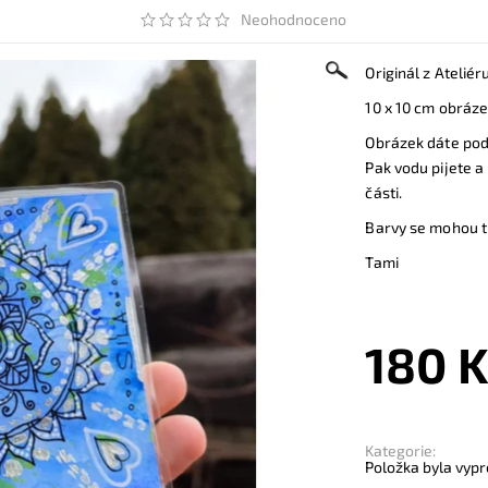
Neohodnoceno
Originál z Atelié
10 x 10 cm obráze
Obrázek dáte pod 
Pak vodu pijete a
části.
Barvy se mohou tr
Tami
180 
Kategorie:
Položka byla vypr