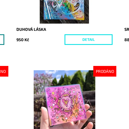
DUHOVÁ LÁSKA
S
950 Kč
88
DETAIL
ÁNO
PRODÁNO
Dostupnost:
Vyprodáno
Do
Kód:
6455
Kó