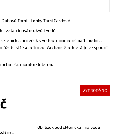
ru Duhové Tami - Lenky Tami Cardové..
k - zalaminováno, kvůli vodě.
skleničku, hrneček s vodou, minimálně na 1. hodinu.
 můžete si říkat afirmaci Archanděla, která je ve spodní
ochu lišit monitor/telefon.
VYPRODÁNO
Kč
Obrázek pod skleničku - na vodu
odána...