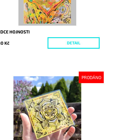
RDCE HOJNOSTI
0 Kč
DETAIL
PRODÁNO
stupnost:
Vyprodáno
d:
6456