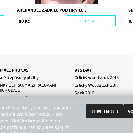
ARCHANDĚL ZADKIEL POD HRNÍČEK
S
180 Kč
18
DETAIL
MACE PRO VÁS
VÝSTAVY
né a způsoby platby
Orlický woodstock 2018
NKY OCHRANY A ZPRACOVÁNÍ
Orlický Woodstock 2017
ÍCH ÚDAJŮ
Spirit 2016
ace a vrácení
Lysice 2017
dní podmínky
oužívá soubory cookies, aby Vám
Pub blik um - Diváky 2017
ODMÍTNOUT
S
VÝ FORMULÁŘ PRO
hodlné prohlížení webu - pro
UPENÍ OD SMLOUVY
vozu. Dalším brouzdáním na
ZOBRAZIT 
cz potřebuji Váš souhlas s jejich