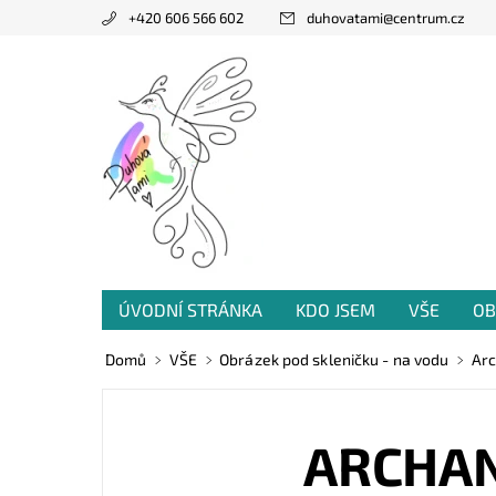
+420 606 566 602
duhovatami
@
centrum.cz
ÚVODNÍ STRÁNKA
KDO JSEM
VŠE
OB
PRODANÁ TVORBA
VZKAZY OD VÁS
Domů
VŠE
Obrázek pod skleničku - na vodu
Arc
ARCHAN