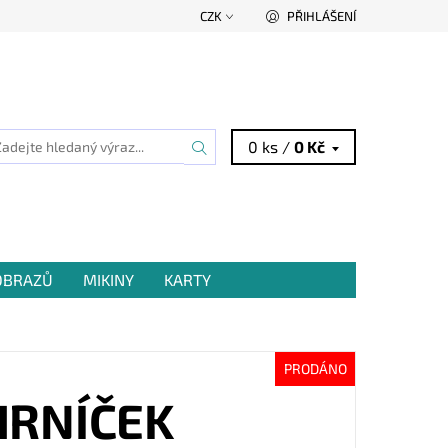
CZK
PŘIHLÁŠENÍ
0 ks /
0 Kč
 OBRAZŮ
MIKINY
KARTY
PRODÁNO
HRNÍČEK