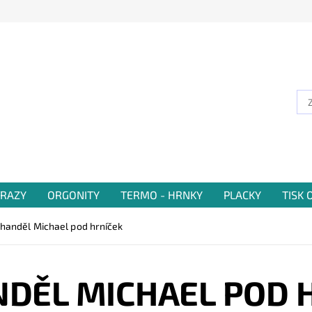
RAZY
ORGONITY
TERMO - HRNKY
PLACKY
TISK
handěl Michael pod hrníček
DĚL MICHAEL POD 