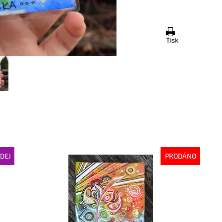
Tisk
DEJ
PRODÁNO
Dostupnost:
Vyprodáno
Do
Kód:
5210
Kó