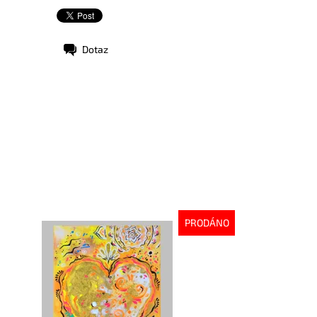
Dotaz
PRODÁNO
stupnost:
Vyprodáno
d:
5879