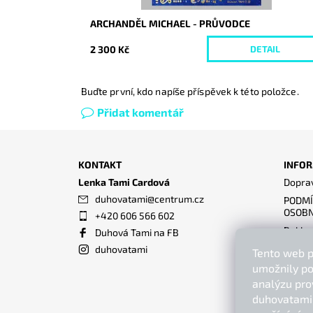
ARCHANDĚL MICHAEL - PRŮVODCE
2 300 Kč
DETAIL
Buďte první, kdo napíše příspěvek k této položce.
Přidat komentář
KONTAKT
INFOR
Lenka Tami Cardová
Doprav
duhovatami
@
centrum.cz
PODMÍ
OSOBN
+420 606 566 602
Reklam
Duhová Tami na FB
Obcho
duhovatami
Tento web p
VZORO
umožnily po
ODSTO
analýzu pro
duhovatami.