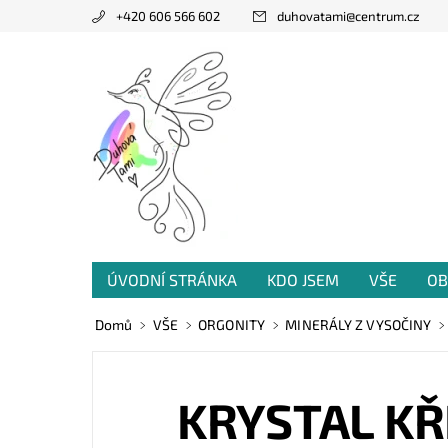
+420 606 566 602
duhovatami
@
centrum.cz
ÚVODNÍ STRÁNKA
KDO JSEM
VŠE
OB
PRODANÁ TVORBA
VZKAZY OD VÁS
Domů
VŠE
ORGONITY
MINERÁLY Z VYSOČINY
KRYSTAL KŘ