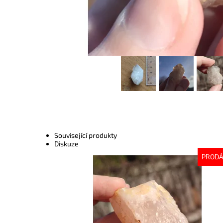
Související produkty
Diskuze
PROD
Dostupnost:
Vyprodáno
Kód:
9329