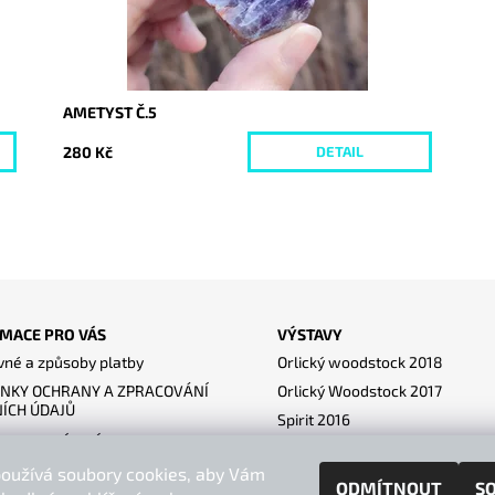
AMETYST Č.5
280 Kč
DETAIL
MACE PRO VÁS
VÝSTAVY
né a způsoby platby
Orlický woodstock 2018
NKY OCHRANY A ZPRACOVÁNÍ
Orlický Woodstock 2017
ÍCH ÚDAJŮ
Spirit 2016
ace a vrácení
Lysice 2017
dní podmínky
oužívá soubory cookies, aby Vám
Pub blik um - Diváky 2017
ODMÍTNOUT
S