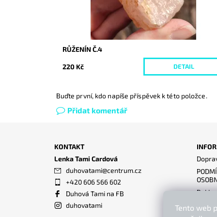
RŮŽENÍN Č.4
220 Kč
DETAIL
Buďte první, kdo napíše příspěvek k této položce.
Přidat komentář
KONTAKT
INFOR
Lenka Tami Cardová
Doprav
duhovatami
@
centrum.cz
PODMÍ
OSOBN
+420 606 566 602
Reklam
Duhová Tami na FB
Obcho
duhovatami
Tento web p