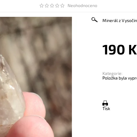
Neohodnoceno
Minerál z Vysočin
190 K
Kategorie:
Položka byla vypr
Tisk