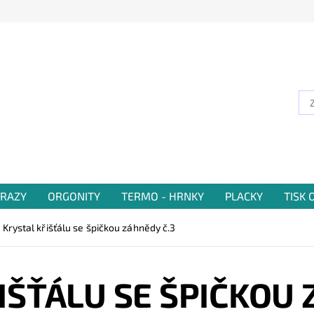
RAZY
ORGONITY
TERMO - HRNKY
PLACKY
TISK
Krystal křišťálu se špičkou záhnědy č.3
IŠŤÁLU SE ŠPIČKOU 