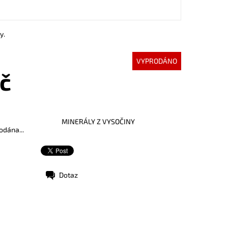
y.
VYPRODÁNO
č
MINERÁLY Z VYSOČINY
odána...
Dotaz