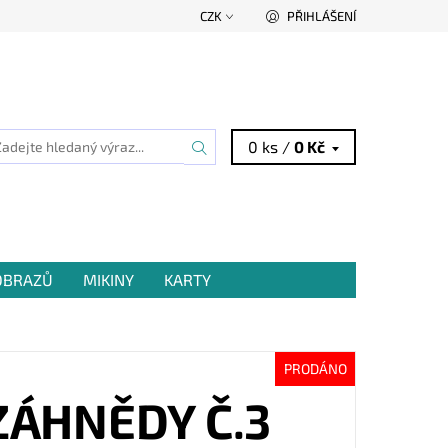
CZK
PŘIHLÁŠENÍ
0 ks /
0 Kč
 OBRAZŮ
MIKINY
KARTY
PRODÁNO
ZÁHNĚDY Č.3