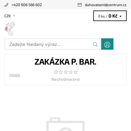
+420 606 566 602
duhovatami
@
centrum.cz
0 Kč
CZK
0 ks /
ZAKÁZKA P. BAR.
10066
Neohodnoceno