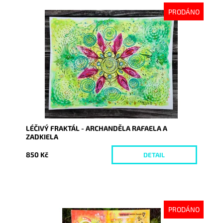
PRODÁNO
Dostupnost:
Vyprodáno
Kód:
8395
LÉČIVÝ FRAKTÁL - ARCHANDĚLA RAFAELA A
ZADKIELA
850 Kč
DETAIL
PRODÁNO