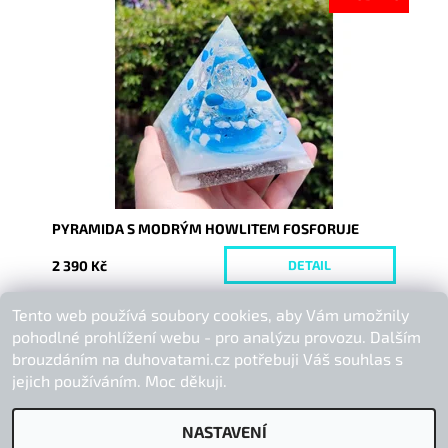
Dostupnost:
Vyprodáno
Kód:
8671
PYRAMIDA S MODRÝM HOWLITEM FOSFORUJE
2 390 Kč
DETAIL
Tento web používá soubory cookies, aby Vám umožnily
Buďte první, kdo napíše příspěvek k této položce.
pohodlné prohlížení webu - pro analýzu provozu. Dalším
Přidat komentář
brouzdáním na duhovatami.cz potřebuji Váš souhlas s
jejich používáním. Moc děkuji.
NASTAVENÍ