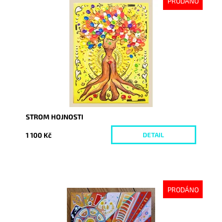
PRODÁNO
Dostupnost:
Vyprodáno
Kód:
4440
STROM HOJNOSTI
1 100 Kč
DETAIL
PRODÁNO
Dostupnost:
Vyprodáno
Kód:
4532