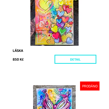
Dostupnost:
Vyprodáno
Kód:
8651
LÁSKA
850 Kč
DETAIL
PRODÁNO
Dostupnost:
Vyprodáno
Kód:
8657