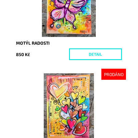
MOTÝL RADOSTI
850 Kč
DETAIL
PRODÁNO
Dostupnost:
Vyprodáno
Kód:
8659