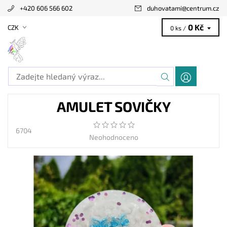
+420 606 566 602
duhovatami
@
centrum.cz
0 Kč
CZK
0 ks /
AMULET SOVIČKY
6704
Neohodnoceno