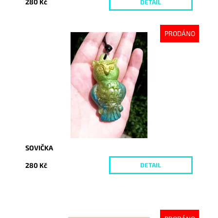
280 Kč
DETAIL
PRODÁNO
Dostupnost:
Vyprodáno
Kód:
4427
SOVIČKA
280 Kč
DETAIL