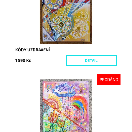
KÓDY UZDRAVENÍ
1 590 Kč
DETAIL
PRODÁNO
Dostupnost:
Vyprodáno
Kód:
4553