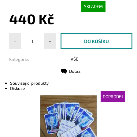
SKLADEM
440 Kč
-
+
VŠE
Kategorie:
Dotaz
Tisk
Související produkty
Diskuze
DOPRODEJ
Dostupnost:
Vyprodáno
Kód:
3994