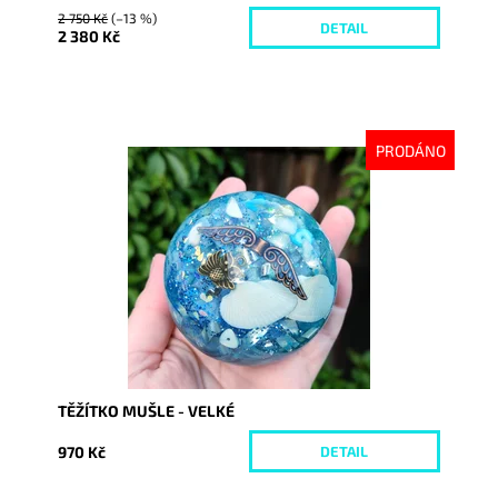
2 750 Kč
(–13 %)
DETAIL
2 380 Kč
PRODÁNO
Dostupnost:
Vyprodáno
Kód:
6695
TĚŽÍTKO MUŠLE - VELKÉ
970 Kč
DETAIL