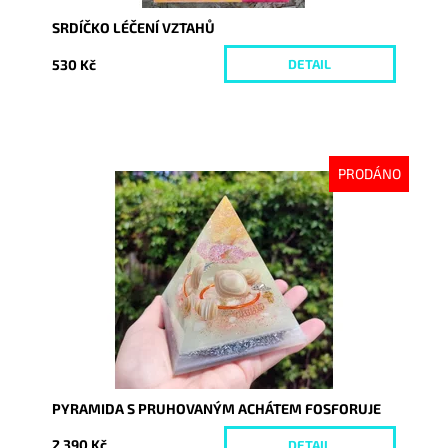
SRDÍČKO LÉČENÍ VZTAHŮ
530 Kč
DETAIL
PRODÁNO
Dostupnost:
Vyprodáno
Kód:
8665
PYRAMIDA S PRUHOVANÝM ACHÁTEM FOSFORUJE
2 390 Kč
DETAIL