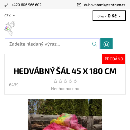
+420 606 566 602
duhovatami
@
centrum.cz
0 Kč
CZK
0 ks /
PRODÁNO
HEDVÁBNÝ ŠÁL 45 X 180 CM
6439
Neohodnoceno