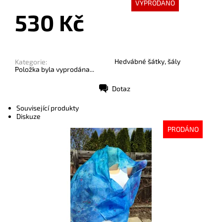
VYPRODÁNO
530 Kč
Hedvábné šátky, šály
Kategorie:
Položka byla vyprodána...
Dotaz
Tisk
Související produkty
Diskuze
PRODÁNO
Dostupnost:
Vyprodáno
Kód:
6438