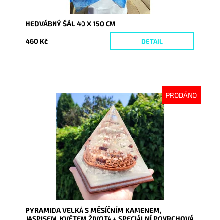
HEDVÁBNÝ ŠÁL 40 X 150 CM
460 Kč
DETAIL
PRODÁNO
Dostupnost:
Vyprodáno
Kód:
6941
PYRAMIDA VELKÁ S MĚSÍČNÍM KAMENEM,
JASPISEM, KVĚTEM ŽIVOTA + SPECIÁLNÍ POVRCHOVÁ